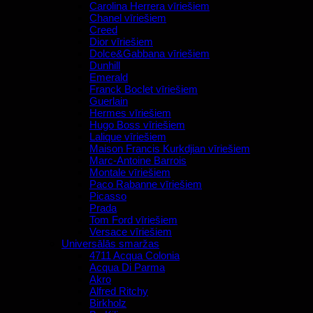
Carolina Herrera vīriešiem
Chanel vīriešiem
Creed
Dior vīriešiem
Dolce&Gabbana vīriešiem
Dunhill
Emerald
Franck Boclet vīriešiem
Guerlain
Hermes vīriešiem
Hugo Boss vīriešiem
Lalique vīriešiem
Maison Francis Kurkdjian vīriešiem
Marc-Antoine Barrois
Montale vīriešiem
Paco Rabanne vīriešiem
Picasso
Prada
Tom Ford vīriešiem
Versace vīriešiem
Universālās smaržas
4711 Acqua Colonia
Acqua Di Parma
Akro
Alfred Ritchy
Birkholz