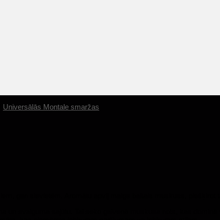
/
Universālās Montale smaržas
iešiem, gan sievietēm. Aromātu apvij maigs baltais muskuss, piešķiro
a un svaiguma sajūtu. Tai seko galvenā muskusa nots, kas dominē vis
 aromāts, kas piemērots jebkuram gadījumam un jebkuram stilam.