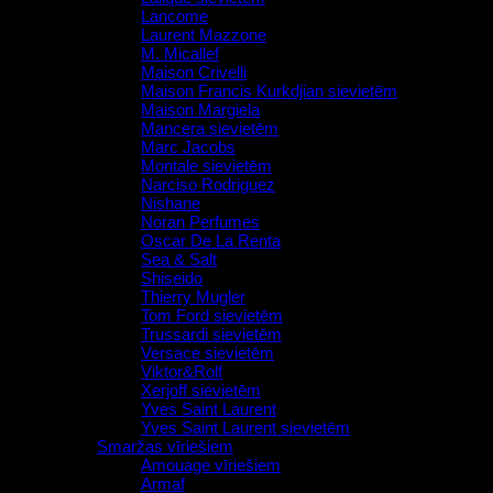
Lancome
Laurent Mazzone
M. Micallef
Maison Crivelli
Maison Francis Kurkdjian sievietēm
Maison Margiela
Mancera sievietēm
Marc Jacobs
Montale sievietēm
Narciso Rodriguez
Nishane
Noran Perfumes
Oscar De La Renta
Sea & Salt
Shiseido
Thierry Mugler
Tom Ford sievietēm
Trussardi sievietēm
Versace sievietēm
Viktor&Rolf
Xerjoff sievietēm
Yves Saint Laurent
Yves Saint Laurent sievietēm
Smaržas vīriešiem
Amouage vīriešiem
Armaf