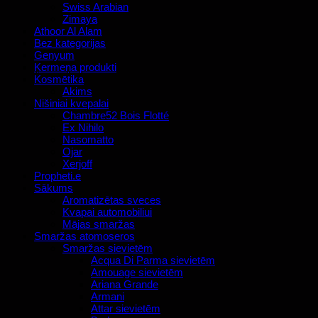
Swiss Arabian
Zimaya
Athoor Al Alam
Bez kategorijas
Genyum
Ķermeņa produkti
Kosmētika
Akims
Nišiniai kvepalai
Chambre52 Bois Flotté
Ex Nihilo
Nasomatto
Ojar
Xerjoff
Propheti.e
Sākums
Aromatizētas sveces
Kvapai automobiliui
Mājas smaržas
Smaržas atomoseros
Smaržas sievietēm
Acqua Di Parma sievietēm
Amouage sievietēm
Ariana Grande
Armani
Attar sievietēm