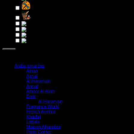
Dzintara aromāts
Austrumu aromāts
Atsvaidzinošs aromāts
Vaniļas aromāts
Ādas aromāts
Riekstu aromāts
Filtrs
Produktu kategorijas
Arābu smaržas
Afnan
Ajmal
Al Haramain
Armaf
Athoor Al Alam
Emir
Al Haramain
Fragrance World
French Avenue
Khadlaj
Lattafa
Maison Alhambra
Paris Corner