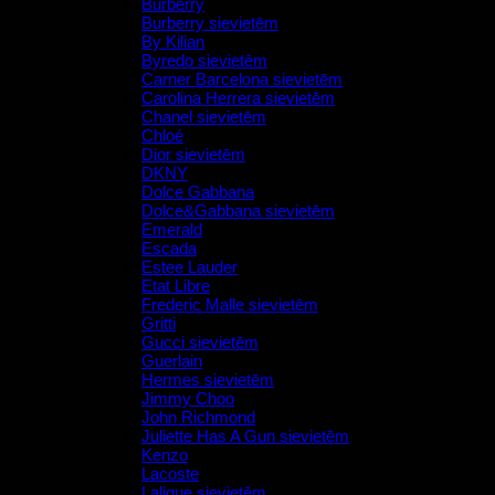
Burberry
Burberry sievietēm
By Kilian
Byredo sievietēm
Carner Barcelona sievietēm
Carolina Herrera sievietēm
Chanel sievietēm
Chloé
Dior sievietēm
DKNY
Dolce Gabbana
Dolce&Gabbana sievietēm
Emerald
Escada
Estee Lauder
Etat Libre
Frederic Malle sievietēm
Gritti
Gucci sievietēm
Guerlain
Hermes sievietēm
Jimmy Choo
John Richmond
Juliette Has A Gun sievietēm
Kenzo
Lacoste
Lalique sievietēm