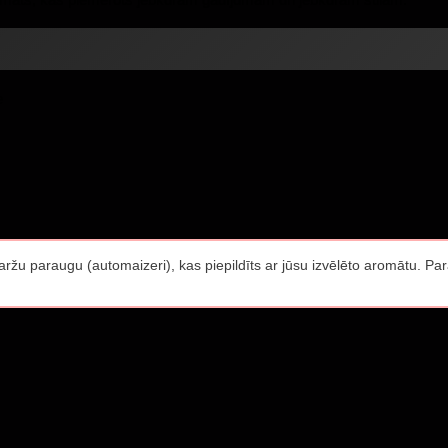
maržu paraugu (automaizeri), kas piepildīts ar jūsu izvēlēto aromātu. Pa