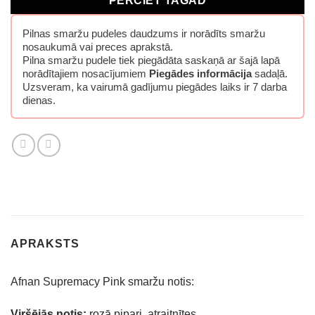
PĒRCIET TAGAD
Pilnas smaržu pudeles daudzums ir norādīts smaržu
nosaukumā vai preces aprakstā.
Pilna smaržu pudele tiek piegādāta saskaņā ar šajā lapā
norādītajiem nosacījumiem
Piegādes informācija
sadaļā.
Uzsveram, ka vairumā gadījumu piegādes laiks ir 7 darba
dienas.
APRAKSTS
Afnan Supremacy Pink smaržu notis:
Viršējās notis:
rozā pipari, atraitnītes.