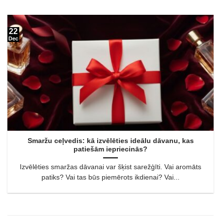
22
Dec
Smaržu ceļvedis: kā izvēlēties ideālu dāvanu, kas
patiešām iepriecinās?
Izvēlēties smaržas dāvanai var šķist sarežģīti. Vai aromāts
patiks? Vai tas būs piemērots ikdienai? Vai...