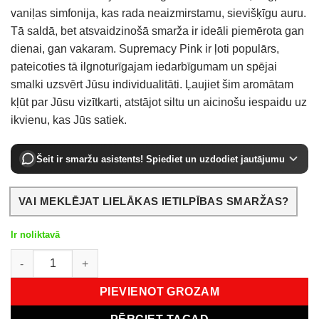
vaniļas simfonija, kas rada neaizmirstamu, sievišķīgu auru.
Tā saldā, bet atsvaidzinošā smarža ir ideāli piemērota gan
dienai, gan vakaram. Supremacy Pink ir ļoti populārs,
pateicoties tā ilgnoturīgajam iedarbīgumam un spējai
smalki uzsvērt Jūsu individualitāti. Ļaujiet šim aromātam
kļūt par Jūsu vizītkarti, atstājot siltu un aicinošu iespaidu uz
ikvienu, kas Jūs satiek.
Šeit ir smaržu asistents! Spiediet un uzdodiet jautājumu
VAI MEKLĒJAT LIELĀKAS IETILPĪBAS SMARŽAS?
Ir noliktavā
Afnan Supremacy Pink EDP 100 ml daudzums
PIEVIENOT GROZAM