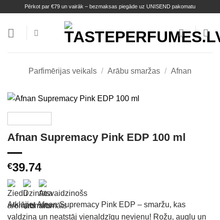
Skip
Pērkot par €79 un vairāk – bezmaksas piegāde uz UNISEND pakomatu
to
content
Parfimērijas veikals
/
Arābu smaržas
/
Afnan
Afnan Supremacy Pink EDP 100 ml
39.74
€
Atklājiet Afnan Supremacy Pink EDP – smaržu, kas
valdzina un neatstāj vienaldzīgu nevienu! Rožu, augļu un