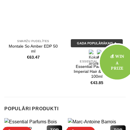
SMARŽU PUDELĪTES
GADA POPULĀRĀKAIS 🔥
Montale So Amber EDP 50
ml
💰 WIN
💰 WIN
€
63.47
ESSENTIAL PARFUMS
A
A
Essential Parfums Bois
PRIZE
PRIZE
Imperial Hair & Body Mist
100ml
€
43.85
POPULĀRI PRODUKTI
TOP
TOP