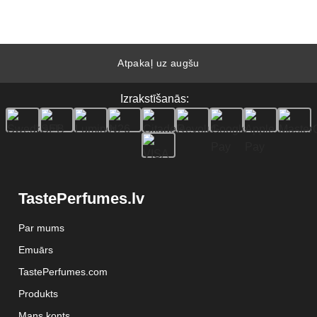
Atpakaļ uz augšu
Izrakstīšanās:
TastePerfumes.lv
Par mums
Emuārs
TastePerfumes.com
Produkts
Mans konts