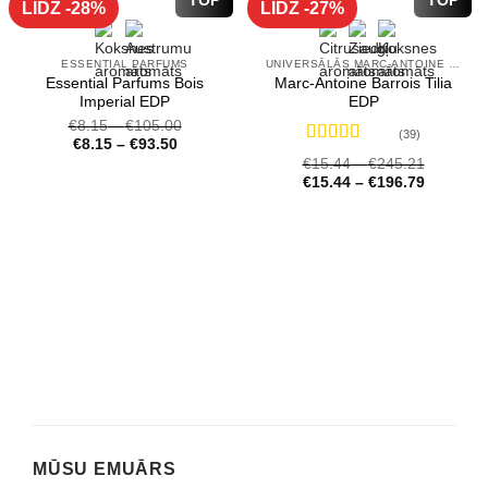
LĪDZ -28%
LĪDZ -27%
ESSENTIAL PARFUMS
UNIVERSĀLĀS MARC-ANTOINE BARROIS SMARŽAS
Essential Parfums Bois
Marc-Antoine Barrois Tilia
Imperial EDP
EDP
€
8.15
–
€
105.00
(39)
€
8.15
–
€
93.50
Novērtēts
€
15.44
–
€
245.21
ar
4.72
no 5
€
15.44
–
€
196.79
MŪSU EMUĀRS