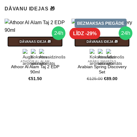
DĀVANU IDEJAS 🎁
BEZMAKSAS PIEGĀDE
24h
24h
LĪDZ -29%
DĀVANAS IDEJA 🎁
DĀVANAS IDEJA 🎁
ATHOOR AL ALAM
ARĀBU SMARŽAS
Athoor Al Alam Taj 2 EDP
Arabian Spring Discovery
90ml
Set
Original
Current
€
51.50
€
125.00
€
89.00
price
price
was:
is:
€125.00.
€89.00.