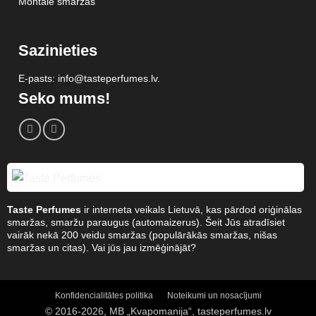
Montale smaržas
Sazinieties
E-pasts: info@tasteperfumes.lv.
Seko mums!
Taste Perfumes
ir interneta veikals Lietuvā, kas pārdod oriģinālas
smaržas, smaržu paraugus (automaizerus). Šeit Jūs atradīsiet
vairāk nekā 200 veidu smaržas (populārākās smaržas, nišas
smaržas un citas). Vai jūs jau izmēģinājāt?
Konfidencialitātes politika
Noteikumi un nosacījumi
© 2016-2026, MB „Kvapomanija“, tasteperfumes.lv