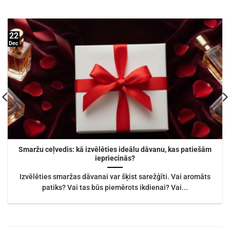
22
Dec
Smaržu ceļvedis: kā izvēlēties ideālu dāvanu, kas patiešām
iepriecinās?
Izvēlēties smaržas dāvanai var šķist sarežģīti. Vai aromāts
patiks? Vai tas būs piemērots ikdienai? Vai...