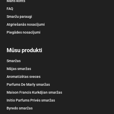
Mans konts
FAQ
Smaržu paraugi
Atgriešanās nosacījumi
Piegādes nosacījumi
Mūsu produkti
Smaržas
Mājas smaržas
Aromatizētas sveces
Parfums De Marly smaržas
Maison Francis Kurkdjian smaržas
Initio Parfums Privés smaržas
Byredo smaržas