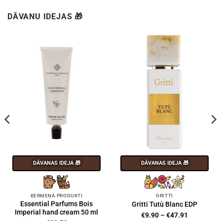
DĀVANU IDEJAS 🎁
DĀVANAS IDEJA 🎁
DĀVANAS IDEJA 🎁
ĶERMEŅA PRODUKTI
GRITTI
Essential Parfums Bois
Gritti Tutù Blanc EDP
Imperial hand cream 50 ml
Price
€
9.90
–
€
47.91