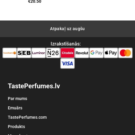
range:
€
20.50
€9.90
through
€47.91
Atpakaļ uz augšu
Izrakstīšanās:
TastePerfumes.lv
Par mums
Emuārs
TastePerfumes.com
Produkts