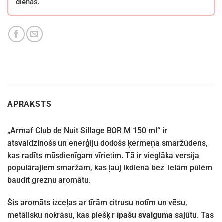
dienas.
APRAKSTS
„Armaf Club de Nuit Sillage BOR M 150 ml“ ir
atsvaidzinošs un enerģiju dodošs ķermeņa smaržūdens,
kas radīts mūsdienīgam vīrietim. Tā ir vieglāka versija
populārajiem smaržām, kas ļauj ikdienā bez lielām pūlēm
baudīt greznu aromātu.
Šis aromāts izceļas ar tīrām citrusu notīm un vēsu,
metālisku nokrāsu, kas piešķir
īpašu svaiguma
sajūtu. Tas