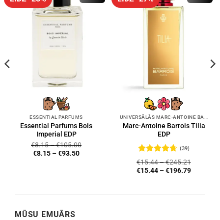
ESSENTIAL PARFUMS
UNIVERSĀLĀS MARC-ANTOINE BARROIS SMARŽAS
Essential Parfums Bois
Marc-Antoine Barrois Tilia
Imperial EDP
EDP
€
8.15
–
€
105.00
(39)
€
8.15
–
€
93.50
Novērtēts
€
15.44
–
€
245.21
ar
4.72
no
€
15.44
–
€
196.79
5
MŪSU EMUĀRS