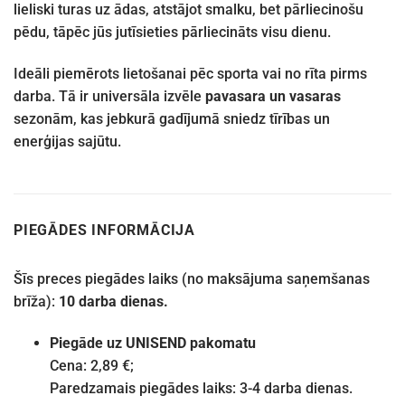
lieliski turas uz ādas, atstājot smalku, bet pārliecinošu
pēdu, tāpēc jūs jutīsieties pārliecināts visu dienu.
Ideāli piemērots lietošanai pēc sporta vai no rīta pirms
darba. Tā ir universāla izvēle
pavasara un vasaras
sezonām, kas jebkurā gadījumā sniedz tīrības un
enerģijas sajūtu.
PIEGĀDES INFORMĀCIJA
Šīs preces piegādes laiks (no maksājuma saņemšanas
brīža):
10 darba dienas.
Piegāde uz UNISEND pakomatu
Cena: 2,89 €;
Paredzamais piegādes laiks: 3-4 darba dienas.