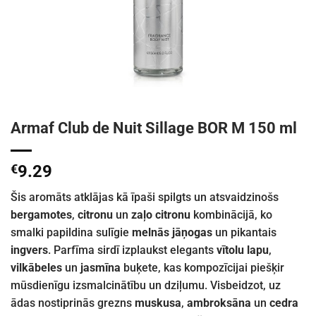
Armaf Club de Nuit Sillage BOR M 150 ml
€
9.29
Šis aromāts atklājas kā īpaši spilgts un atsvaidzinošs
bergamotes
,
citronu
un
zaļo citronu
kombinācijā, ko
smalki papildina sulīgie
melnās jāņogas
un pikantais
ingvers
. Parfīma sirdī izplaukst elegants
vītolu lapu
,
vilkābeles
un
jasmīna
buķete, kas kompozīcijai piešķir
mūsdienīgu izsmalcinātību un dziļumu. Visbeidzot, uz
ādas nostiprinās grezns
muskusa
,
ambroksāna
un
cedra