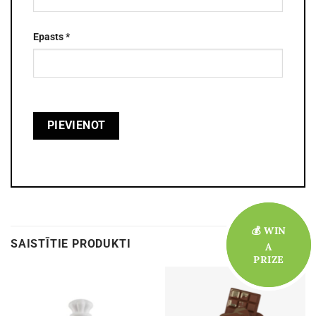
Epasts
*
💰 WIN
💰 WIN
SAISTĪTIE PRODUKTI
A
A
PRIZE
PRIZE