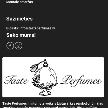
Montale smaržas
Sazinieties
E-pasts: info@tasteperfumes.lv.
Seko mums!
Taste Perfumes
ir interneta veikals Lietuvā, kas pārdod oriģinālas
smaržas, smaržu paraugus (automaizerus). Šeit Jūs atradīsiet