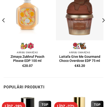
ARĀBU SMARŽAS
ARĀBU SMARŽAS
Zimaya Zukhruf Peach
Lattafa Give Me Gourmand
Please EDP 100 ml
Choco Overdose EDP 75 ml
€
20.07
€
43.20
POPULĀRI PRODUKTI
TOP
TOP
LĪDZ -28%
LĪDZ -27%