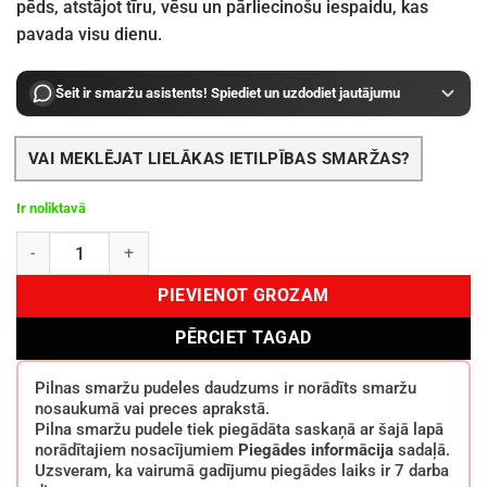
pēds, atstājot tīru, vēsu un pārliecinošu iespaidu, kas
pavada visu dienu.
Šeit ir smaržu asistents! Spiediet un uzdodiet jautājumu
VAI MEKLĒJAT LIELĀKAS IETILPĪBAS SMARŽAS?
Ir noliktavā
Armaf Club de Nuit Sillage BOR M 150 ml daudzums
PIEVIENOT GROZAM
PĒRCIET TAGAD
Pilnas smaržu pudeles daudzums ir norādīts smaržu
nosaukumā vai preces aprakstā.
Pilna smaržu pudele tiek piegādāta saskaņā ar šajā lapā
norādītajiem nosacījumiem
Piegādes informācija
sadaļā.
Uzsveram, ka vairumā gadījumu piegādes laiks ir 7 darba