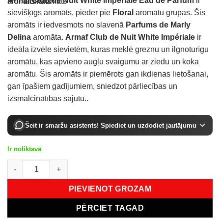
Armaf Club de Nuit White Impériale Eau de Parfum
ir
sievišķīgs aromāts,
pieder pie
Floral
aromātu grupas.
Šis
aromāts ir iedvesmots no slavenā
Parfums de Marly
Delina
aromāta.
Armaf Club de Nuit White Impériale
ir
ideāla izvēle sievietēm, kuras meklē greznu un ilgnoturīgu
aromātu, kas apvieno augļu svaigumu ar ziedu un koka
aromātu. Šis aromāts ir piemērots gan ikdienas lietošanai,
gan īpašiem gadījumiem, sniedzot pārliecības un
izsmalcinātības sajūtu.
.
Šeit ir smaržu asistents! Spiediet un uzdodiet jautājumu
Ir noliktavā
Armaf Club De Nuit White Impériale EDP 105 ml daudzums
PIEVIENOT GROZAM
PĒRCIET TAGAD