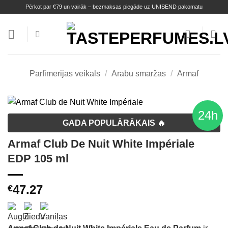
Skip
Pērkot par €79 un vairāk – bezmaksas piegāde uz UNISEND pakomatu
to
content
Parfimērijas veikals
/
Arābu smaržas
/
Armaf
24h
GADA POPULĀRĀKAIS 🔥
Armaf Club De Nuit White Impériale
EDP 105 ml
47.27
€