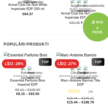
ARMAF
Armaf Club De Nuit White
Impériale EDP 200 ml
ARĀBU SMARŽAS
Armaf Club De Nuit White
€
84.37
Impériale EDP 30 ml
💰 WIN
💰 WIN
Original
Current
€
32.40
€
26.00
price
price
A
A
was:
is:
PRIZE
PRIZE
€32.40.
€26.00.
POPULĀRI PRODUKTI
TOP
TOP
LĪDZ -28%
LĪDZ -27%
ESSENTIAL PARFUMS
UNIVERSĀLĀS MARC-ANTOINE BARROIS SMARŽAS
Essential Parfums Bois
Marc-Antoine Barrois Tilia
Imperial EDP
EDP
€
8.15
–
€
105.00
(39)
€
8.15
–
€
93.50
Novērtēts
€
15.44
–
€
245.21
ar
4.72
no 5
€
15.44
–
€
196.79