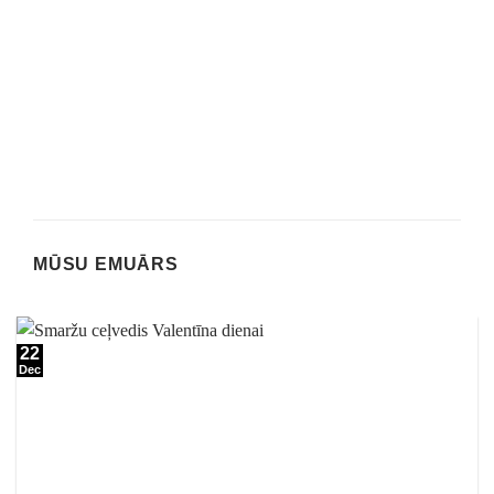
MŪSU EMUĀRS
22
Dec