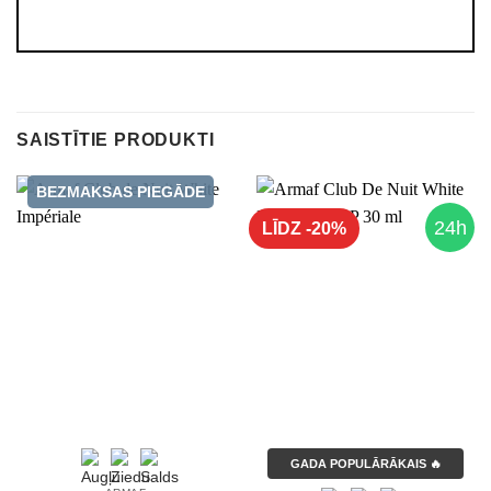
SAISTĪTIE PRODUKTI
BEZMAKSAS PIEGĀDE
24h
LĪDZ -20%
GADA POPULĀRĀKAIS 🔥