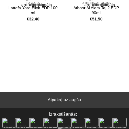
LATTAFA
ATHOOR AL ALAM
Lattafa Yara Elixir EDP 100
Athoor Al Alam Taj 2 EDP
ml
90ml
€
32.40
€
51.50
Atpakaļ uz augšu
Izrakstīšanās: