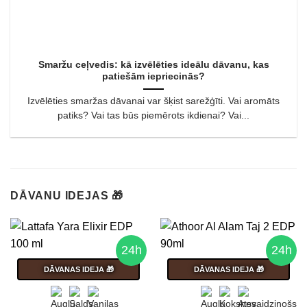
Smaržu ceļvedis: kā izvēlēties ideālu dāvanu, kas
patiešām iepriecinās?
Izvēlēties smaržas dāvanai var šķist sarežģīti. Vai aromāts
patiks? Vai tas būs piemērots ikdienai? Vai...
DĀVANU IDEJAS 🎁
24h
24h
DĀVANAS IDEJA 🎁
DĀVANAS IDEJA 🎁