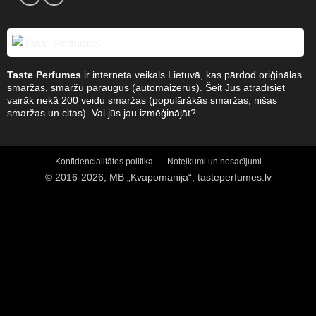
Taste Perfumes
ir interneta veikals Lietuvā, kas pārdod oriģinālas
smaržas, smaržu paraugus (automaizerus). Šeit Jūs atradīsiet
vairāk nekā 200 veidu smaržas (populārākās smaržas, nišas
smaržas un citas). Vai jūs jau izmēģinājāt?
Konfidencialitātes politika
Noteikumi un nosacījumi
© 2016-2026, MB „Kvapomanija“, tasteperfumes.lv