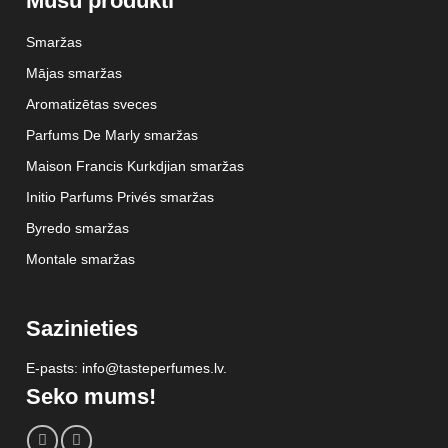
Mūsu produkti
Smaržas
Mājas smaržas
Aromatizētas sveces
Parfums De Marly smaržas
Maison Francis Kurkdjian smaržas
Initio Parfums Privés smaržas
Byredo smaržas
Montale smaržas
Sazinieties
E-pasts: info@tasteperfumes.lv.
Seko mums!