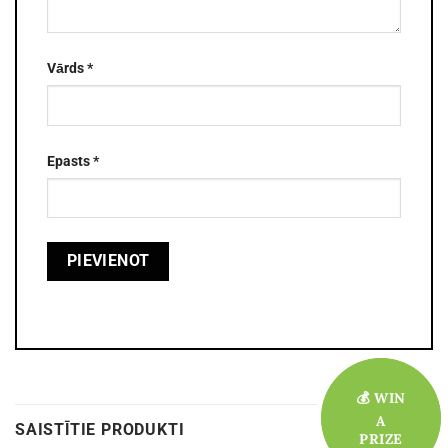
Vārds
*
Epasts
*
💰 WIN
💰 WIN
A
A
SAISTĪTIE PRODUKTI
PRIZE
PRIZE