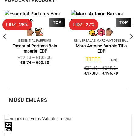
POPULĀRI PRODUKTI
TOP
TOP
LĪDZ -28%
LĪDZ -27%
ESSENTIAL PARFUMS
UNIVERSĀLĀS MARC-ANTOINE BARROIS SMARŽAS
Essential Parfums Bois
Marc-Antoine Barrois Tilia
Imperial EDP
EDP
€
12.13
–
€
105.00
(39)
€
8.74
–
€
93.50
Novērtēts
€
24.39
–
€
245.21
ar
4.72
no 5
€
17.80
–
€
196.79
MŪSU EMUĀRS
22
Dec