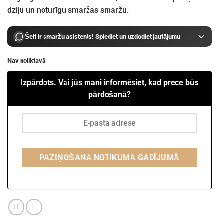
dziļu un noturīgu smaržas smaržu.
Šeit ir smaržu asistents! Spiediet un uzdodiet jautājumu
Nav noliktavā
Izpārdots. Vai jūs mani informēsiet, kad prece būs
pārdošanā?
PAZIŅOŠANA NOTIKUMA GADĪJUMĀ