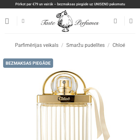
Skip
Pērkot par €79 un vairāk – bezmaksas piegāde uz UNISEND pakomatu
to
content
Parfimērijas veikals
/
Smaržu pudelītes
/
Chloé
BEZMAKSAS PIEGĀDE