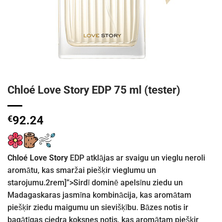
Chloé Love Story EDP 75 ml (tester)
€
92.24
Chloé Love Story
EDP atklājas ar svaigu un vieglu neroli
aromātu, kas smaržai piešķir vieglumu un
starojumu.2rem]”>Sirdī dominē apelsīnu ziedu un
Madagaskaras jasmīna kombinācija, kas aromātam
piešķir ziedu maigumu un sievišķību.
Bāzes notis ir
bagātīgas ciedra koksnes notis, kas aromātam piešķir