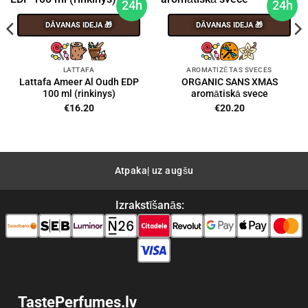
24h
24h
DĀVANAS IDEJA 🎁
DĀVANAS IDEJA 🎁
LATTAFA
AROMATIZĒTAS SVECES
Lattafa Ameer Al Oudh EDP
ORGANIC SANS XMAS
100 ml (rinkinys)
aromātiskā svece
€
16.20
€
20.20
Atpakaļ uz augšu
Izrakstīšanās:
TastePerfumes.lv