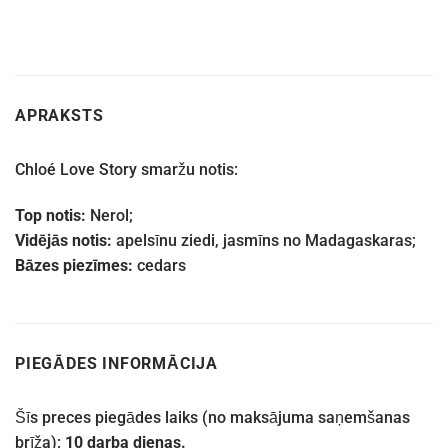
APRAKSTS
Chloé Love Story smaržu notis:
Top notis:
Nerol;
Vidējās notis:
apelsīnu ziedi, jasmīns no Madagaskaras;
Bāzes piezīmes:
cedars
PIEGĀDES INFORMĀCIJA
Šīs preces piegādes laiks (no maksājuma saņemšanas
brīža):
10 darba dienas.