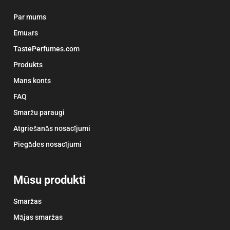
Par mums
Emuārs
TastePerfumes.com
Produkts
Mans konts
FAQ
Smaržu paraugi
Atgriešanās nosacījumi
Piegādes nosacījumi
Mūsu produkti
Smaržas
Mājas smaržas