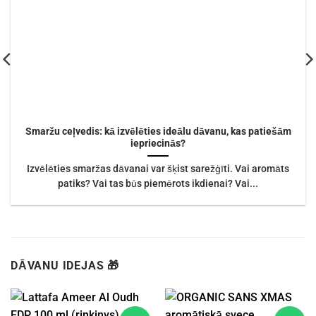
Smaržu ceļvedis: kā izvēlēties ideālu dāvanu, kas patiešām
iepriecinās?
Izvēlēties smaržas dāvanai var šķist sarežģīti. Vai aromāts
patiks? Vai tas būs piemērots ikdienai? Vai...
DĀVANU IDEJAS 🎁