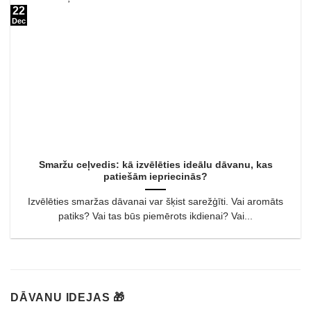
22
Dec
Smaržu ceļvedis: kā izvēlēties ideālu dāvanu, kas
patiešām iepriecinās?
Izvēlēties smaržas dāvanai var šķist sarežģīti. Vai aromāts
patiks? Vai tas būs piemērots ikdienai? Vai...
DĀVANU IDEJAS 🎁