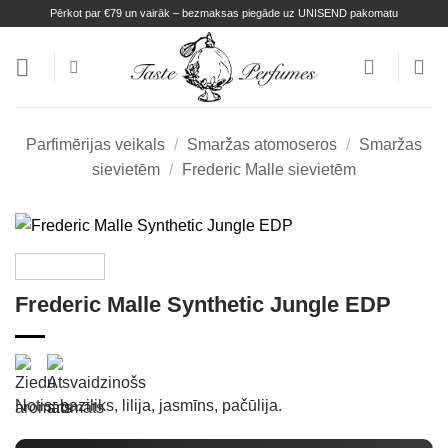
Skip
Pērkot par €79 un vairāk – bezmaksas piegāde uz UNISEND pakomatu
to
content
Parfimērijas veikals
/
Smaržas atomoseros
/
Smaržas
sievietēm
/
Frederic Malle sievietēm
Frederic Malle Synthetic Jungle EDP
Notis: baziliks, lilija, jasmīns, pačūlija.