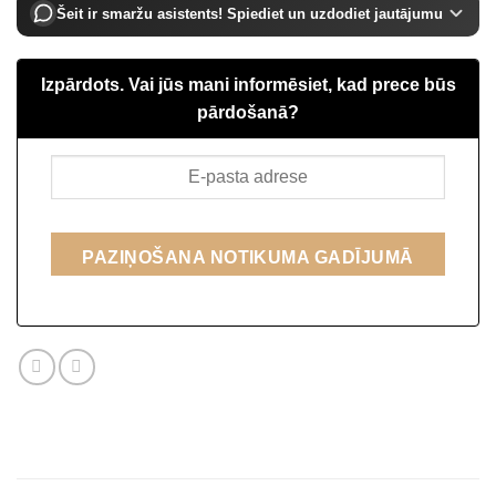
Šeit ir smaržu asistents! Spiediet un uzdodiet jautājumu
Izpārdots. Vai jūs mani informēsiet, kad prece būs
pārdošanā?
PAZIŅOŠANA NOTIKUMA GADĪJUMĀ