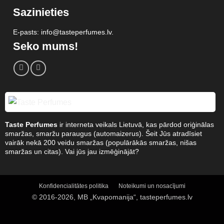
Sazinieties
E-pasts: info@tasteperfumes.lv.
Seko mums!
Taste Perfumes
ir interneta veikals Lietuvā, kas pārdod oriģinālas
smaržas, smaržu paraugus (automaizerus). Šeit Jūs atradīsiet
vairāk nekā 200 veidu smaržas (populārākās smaržas, nišas
smaržas un citas). Vai jūs jau izmēģinājāt?
Konfidencialitātes politika
Noteikumi un nosacījumi
© 2016-2026, MB „Kvapomanija“, tasteperfumes.lv