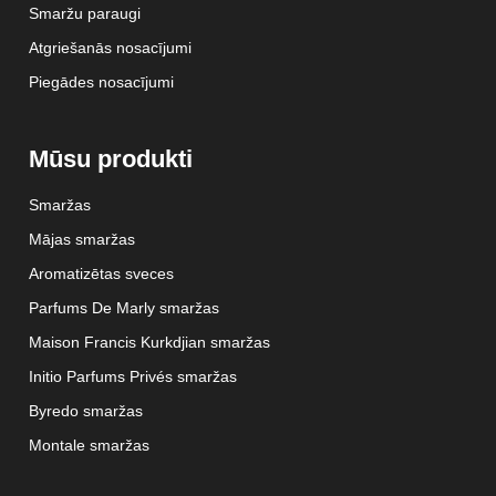
Smaržu paraugi
Atgriešanās nosacījumi
Piegādes nosacījumi
Mūsu produkti
Smaržas
Mājas smaržas
Aromatizētas sveces
Parfums De Marly smaržas
Maison Francis Kurkdjian smaržas
Initio Parfums Privés smaržas
Byredo smaržas
Montale smaržas