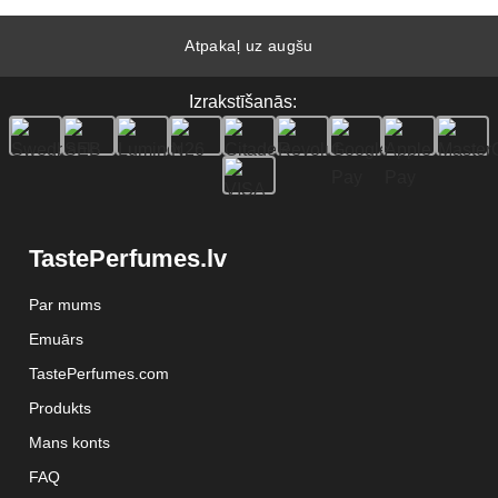
Atpakaļ uz augšu
Izrakstīšanās:
TastePerfumes.lv
Par mums
Emuārs
TastePerfumes.com
Produkts
Mans konts
FAQ