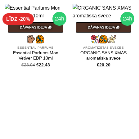
24h
24h
LĪDZ -20%
DĀVANAS IDEJA 🎁
DĀVANAS IDEJA 🎁
ESSENTIAL PARFUMS
AROMATIZĒTAS SVECES
Essential Parfums Mon
ORGANIC SANS XMAS
Vetiver EDP 10ml
aromātiskā svece
Original
Current
€
28.04
€
22.43
€
20.20
price
price
was:
is:
€28.04.
€22.43.