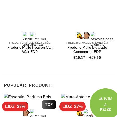
FREDERIC MALLE SIEVIETĒM
FREDERIC MALLE SIEVIETĒM
Frederic Malle Heaven Can
Frederic Malle Bigarade
Wait EDP
Concentree EDP
Price
€
19.17
–
€
59.60
range:
€19.17
through
€59.60
POPULĀRI PRODUKTI
💰 WIN
💰 WIN
TOP
TOP
A
A
LĪDZ -28%
LĪDZ -27%
PRIZE
PRIZE