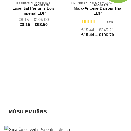
ESSENTIAL PARFUMS
UNIVERSĀLĀS MARC-ANTOINE BARROIS SMARŽAS
Essential Parfums Bois
Marc-Antoine Barrois Tilia
Imperial EDP
EDP
€
8.15
–
€
105.00
(39)
€
8.15
–
€
93.50
Novērtēts
€
15.44
–
€
245.21
ar
4.72
no 5
€
15.44
–
€
196.79
MŪSU EMUĀRS