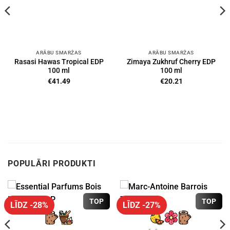
ARĀBU SMARŽAS
ARĀBU SMARŽAS
Rasasi Hawas Tropical EDP
Zimaya Zukhruf Cherry EDP
100 ml
100 ml
€
41.49
€
20.21
POPULĀRI PRODUKTI
TOP
TOP
LĪDZ -28%
LĪDZ -27%