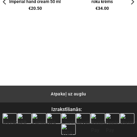
Imperial hand cream 50 ml
roku krēms
€
20.50
€
34.00
Atpakaļ uz augšu
Izrakstīšanās: