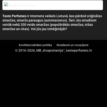
Taste Perfumes
ir interneta veikals Lietuvā, kas pārdod oriģinālas
smaržas, smaržu paraugus (automaizerus). Šeit Jūs atradīsiet
vairāk nekā 200 veidu smaržas (populārākās smaržas, nišas
smaržas un citas). Vai jūs jau izmēģinājāt?
Konfidencialitātes politika
Noteikumi un nosacījumi
© 2016-2026, MB „Kvapomanija“, tasteperfumes.lv