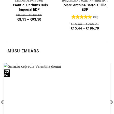
ESSENTIAL PARFUMS
UNIVERSĀLĀS MARC-ANTOINE BARROIS SMARŽAS
Essential Parfums Bois
Marc-Antoine Barrois Tilia
Imperial EDP
EDP
€
8.15
–
€
105.00
(39)
€
8.15
–
€
93.50
Novērtēts
€
15.44
–
€
245.21
ar
4.72
no
€
15.44
–
€
196.79
5
MŪSU EMUĀRS
22
Dec