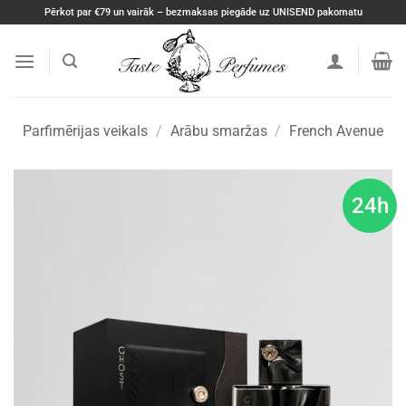
Skip
Pērkot par €79 un vairāk – bezmaksas piegāde uz UNISEND pakomatu
to
content
Parfimērijas veikals
/
Arābu smaržas
/
French Avenue
24h