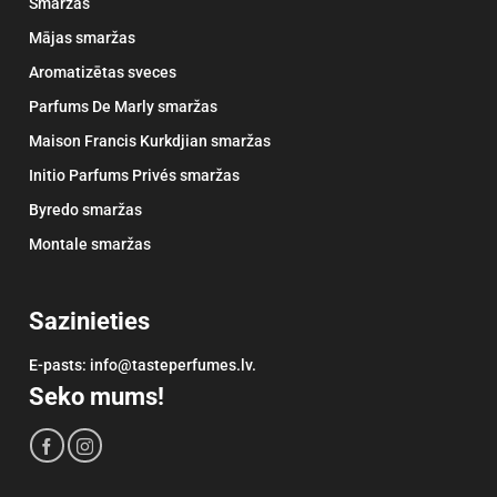
Smaržas
Mājas smaržas
Aromatizētas sveces
Parfums De Marly smaržas
Maison Francis Kurkdjian smaržas
Initio Parfums Privés smaržas
Byredo smaržas
Montale smaržas
Sazinieties
E-pasts: info@tasteperfumes.lv.
Seko mums!