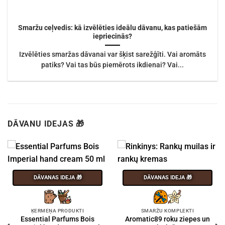
Smaržu ceļvedis: kā izvēlēties ideālu dāvanu, kas patiešām
iepriecinās?
Izvēlēties smaržas dāvanai var šķist sarežģīti. Vai aromāts
patiks? Vai tas būs piemērots ikdienai? Vai...
DĀVANU IDEJAS 🎁
DĀVANAS IDEJA 🎁
DĀVANAS IDEJA 🎁
ĶERMEŅA PRODUKTI
SMARŽU KOMPLEKTI
Essential Parfums Bois
Aromatic89 roku ziepes un