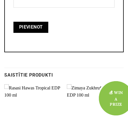
SAISTĪTIE PRODUKTI
💰 WIN
💰 WIN
A
A
PRIZE
PRIZE