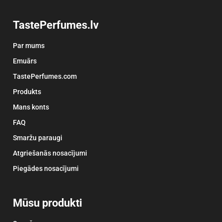
TastePerfumes.lv
Par mums
Emuārs
TastePerfumes.com
Produkts
Mans konts
FAQ
Smaržu paraugi
Atgriešanās nosacījumi
Piegādes nosacījumi
Mūsu produkti