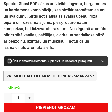
Spectre Ghost EDP
sākas ar izteiktu ingvera, bergamotes
un kardamona kombināciju, kas piešķir aromātam asumu
un svaigumu. Sirds notīs atklājas svaigs upeņu, rozā
piparu un rozes maisījums, piešķirot aromātam
komplekso, bet līdzsvarotu raksturu. Noslēgumā aromāts
pāriet siltā vaniļas, pačūlijas, ciedra un sandalkoka bāzē
ar benzoīnu, dzintaru un muskusu – noturīgs un
izsmalcināts aromāta šleifs.
Šeit ir smaržu asistents! Spiediet un uzdodiet jautājumu
VAI MEKLĒJAT LIELĀKAS IETILPĪBAS SMARŽAS?
Ir noliktavā
French Avenue Spectre Ghost EDP 80 ml daudzums
PIEVIENOT GROZAM