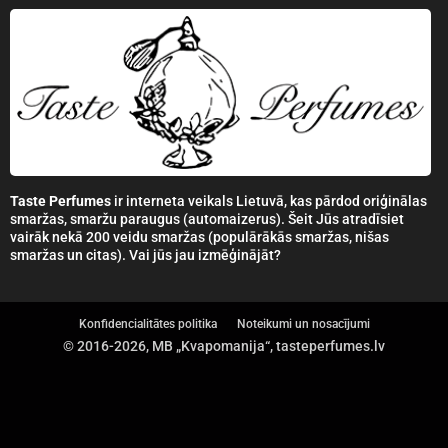
Taste Perfumes
ir interneta veikals Lietuvā, kas pārdod oriģinālas
smaržas, smaržu paraugus (automaizerus). Šeit Jūs atradīsiet
vairāk nekā 200 veidu smaržas (populārākās smaržas, nišas
smaržas un citas). Vai jūs jau izmēģinājāt?
Konfidencialitātes politika
Noteikumi un nosacījumi
© 2016-2026, MB „Kvapomanija“, tasteperfumes.lv