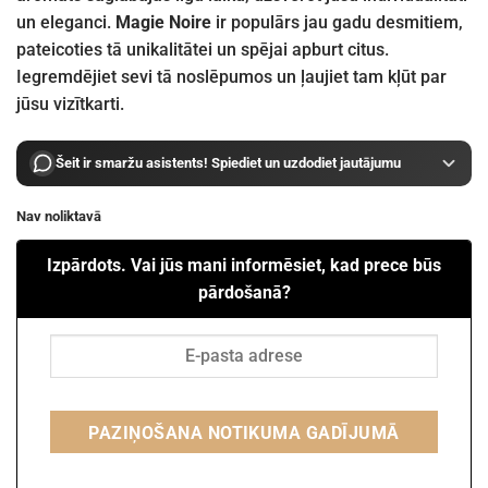
un eleganci.
Magie Noire
ir populārs jau gadu desmitiem,
pateicoties tā unikalitātei un spējai apburt citus.
Iegremdējiet sevi tā noslēpumos un ļaujiet tam kļūt par
jūsu vizītkarti.
Šeit ir smaržu asistents! Spiediet un uzdodiet jautājumu
Nav noliktavā
Izpārdots. Vai jūs mani informēsiet, kad prece būs
pārdošanā?
PAZIŅOŠANA NOTIKUMA GADĪJUMĀ