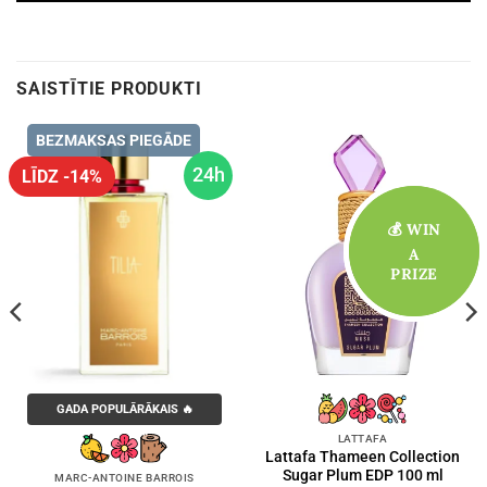
SAISTĪTIE PRODUKTI
BEZMAKSAS PIEGĀDE
24h
LĪDZ -14%
💰 WIN
💰 WIN
A
A
PRIZE
PRIZE
GADA POPULĀRĀKAIS 🔥
LATTAFA
Lattafa Thameen Collection
Sugar Plum EDP 100 ml
MARC-ANTOINE BARROIS