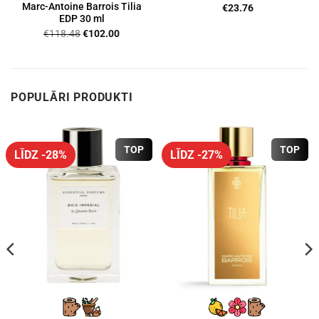
Marc-Antoine Barrois Tilia
€
23.76
EDP 30 ml
Original
Current
€
118.48
€
102.00
price
price
was:
is:
€118.48.
€102.00.
POPULĀRI PRODUKTI
TOP
TOP
LĪDZ -28%
LĪDZ -27%