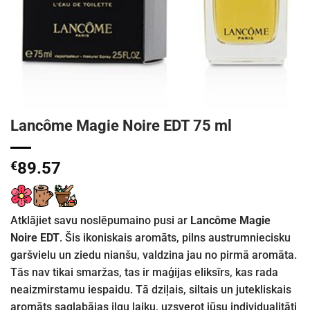
Lancôme Magie Noire EDT 75 ml
€
89.57
Atklājiet savu noslēpumaino pusi ar
Lancôme Magie
Noire EDT
. Šis ikoniskais aromāts, pilns austrumniecisku
garšvielu un ziedu nianšu, valdzina jau no pirmā aromāta.
Tās nav tikai smaržas, tas ir maģijas eliksīrs, kas rada
neaizmirstamu iespaidu. Tā dziļais, siltais un jutekliskais
aromāts saglabājas ilgu laiku, uzsverot jūsu individualitāti