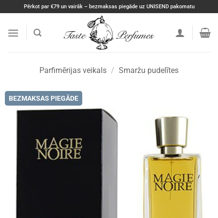
Skip
Pērkot par €79 un vairāk – bezmaksas piegāde uz UNISEND pakomatu
to
content
Parfimērijas veikals
/
Smaržu pudelītes
BEZMAKSAS PIEGĀDE