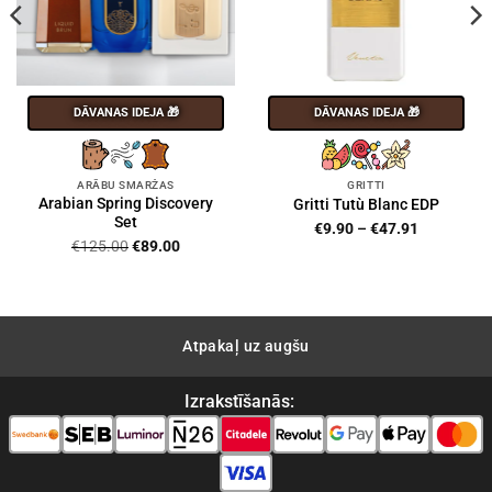
DĀVANAS IDEJA 🎁
DĀVANAS IDEJA 🎁
ARĀBU SMARŽAS
GRITTI
Arabian Spring Discovery
Gritti Tutù Blanc EDP
Set
Price
€
9.90
–
€
47.91
Original
Current
range:
€
125.00
€
89.00
price
price
€9.90
was:
is:
through
€125.00.
€89.00.
€47.91
Atpakaļ uz augšu
Izrakstīšanās: