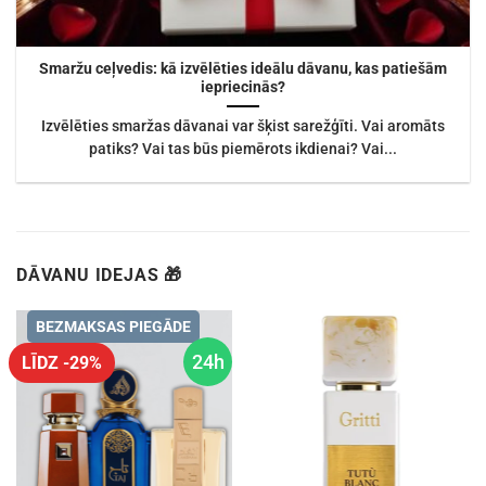
Smaržu ceļvedis: kā izvēlēties ideālu dāvanu, kas patiešām
iepriecinās?
Izvēlēties smaržas dāvanai var šķist sarežģīti. Vai aromāts
patiks? Vai tas būs piemērots ikdienai? Vai...
DĀVANU IDEJAS 🎁
BEZMAKSAS PIEGĀDE
24h
LĪDZ -29%