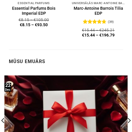
ESSENTIAL PARFUMS
UNIVERSĀLĀS MARC-ANTOINE BARROIS SMARŽAS
Essential Parfums Bois
Marc-Antoine Barrois Tilia
Imperial EDP
EDP
€
8.15
–
€
105.00
(39)
€
8.15
–
€
93.50
Novērtēts
€
15.44
–
€
245.21
ar
4.72
no
€
15.44
–
€
196.79
5
MŪSU EMUĀRS
22
Dec