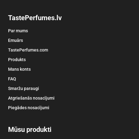
TastePerfumes.lv
Par mums
Emuārs
TastePerfumes.com
Produkts
Mans konts
FAQ
Smaržu paraugi
Atgriešanās nosacījumi
Piegādes nosacījumi
Mūsu produkti