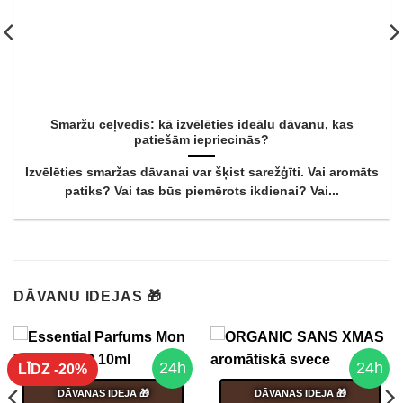
Smaržu ceļvedis: kā izvēlēties ideālu dāvanu, kas
patiešām iepriecinās?
Izvēlēties smaržas dāvanai var šķist sarežģīti. Vai aromāts
patiks? Vai tas būs piemērots ikdienai? Vai...
DĀVANU IDEJAS 🎁
24h
24h
LĪDZ -20%
DĀVANAS IDEJA 🎁
DĀVANAS IDEJA 🎁