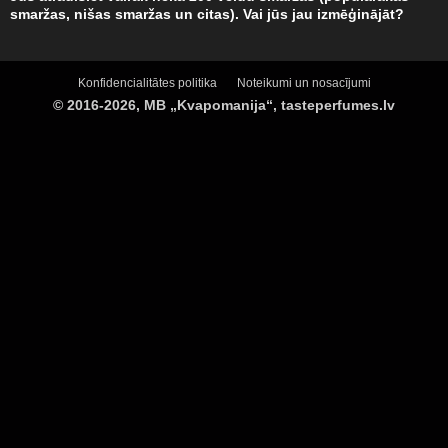
smaržas, nišas smaržas un citas). Vai jūs jau izmēģinājāt?
Konfidencialitātes politika
Noteikumi un nosacījumi
© 2016-2026, MB „Kvapomanija“, tasteperfumes.lv