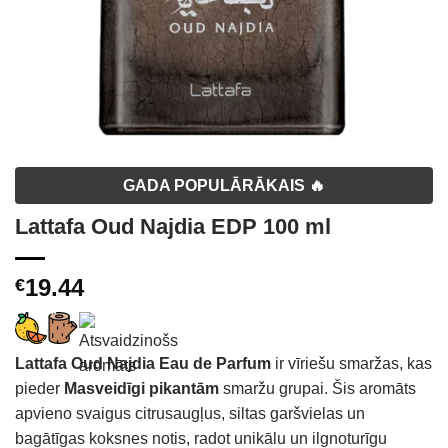
GADA POPULĀRĀKAIS 🔥
Lattafa Oud Najdia EDP 100 ml
19.44
€
Lattafa Oud Najdia Eau de Parfum
ir vīriešu smaržas, kas
pieder
Masveidīgi pikantām
smaržu grupai.
Šis aromāts
apvieno svaigus citrusaugļus, siltas garšvielas un
bagātīgas koksnes notis, radot unikālu un ilgnoturīgu