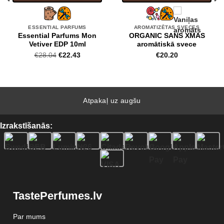
ESSENTIAL PARFUMS
AROMATIZĒTAS SVECES
Essential Parfums Mon
ORGANIC SANS XMAS
Vetiver EDP 10ml
aromātiskā svece
Original
Current
€
28.04
€
22.43
€
20.20
price
price
was:
is:
€28.04.
€22.43.
Atpakaļ uz augšu
Izrakstīšanās:
TastePerfumes.lv
Par mums