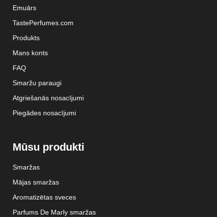
Emuārs
TastePerfumes.com
Produkts
Mans konts
FAQ
Smaržu paraugi
Atgriešanās nosacījumi
Piegādes nosacījumi
Mūsu produkti
Smaržas
Mājas smaržas
Aromatizētas sveces
Parfums De Marly smaržas