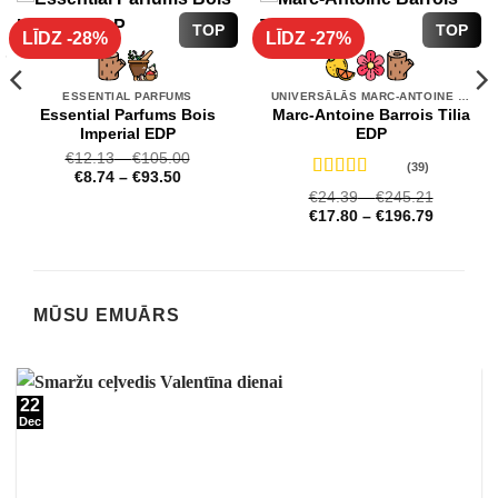
TOP
TOP
LĪDZ -28%
LĪDZ -27%
ESSENTIAL PARFUMS
UNIVERSĀLĀS MARC-ANTOINE BARROIS SMARŽAS
Essential Parfums Bois
Marc-Antoine Barrois Tilia
Imperial EDP
EDP
€
12.13
–
€
105.00
(39)
€
8.74
–
€
93.50
Novērtēts
€
24.39
–
€
245.21
ar
4.72
no 5
€
17.80
–
€
196.79
MŪSU EMUĀRS
22
Dec