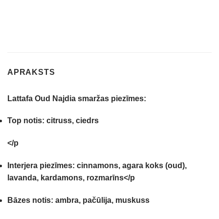
APRAKSTS
Lattafa Oud Najdia smaržas piezīmes:
Top notis:
citruss, ciedrs
</p
Interjera piezīmes:
cinnamons, agara koks (oud),
lavanda, kardamons, rozmarīns
</p
Bāzes notis:
ambra, pačūlija, muskuss