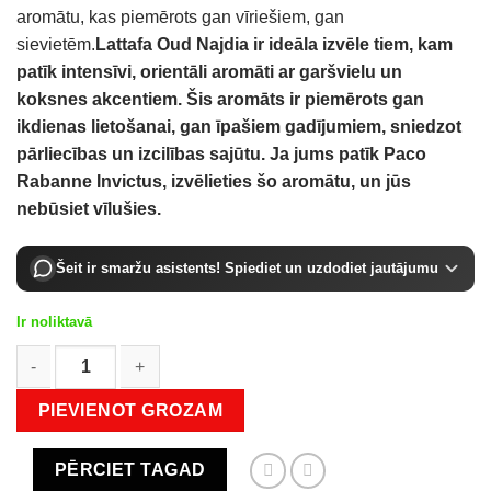
aromātu, kas piemērots gan vīriešiem, gan
sievietēm.
Lattafa Oud Najdia
ir ideāla izvēle tiem, kam
patīk intensīvi, orientāli aromāti ar garšvielu un
koksnes akcentiem.
Šis aromāts ir piemērots gan
ikdienas lietošanai, gan īpašiem gadījumiem, sniedzot
pārliecības un izcilības sajūtu. Ja jums patīk Paco
Rabanne Invictus, izvēlieties šo aromātu, un jūs
nebūsiet vīlušies.
Šeit ir smaržu asistents! Spiediet un uzdodiet jautājumu
Ir noliktavā
Lattafa Oud Najdia EDP 100 ml daudzums
PIEVIENOT GROZAM
PĒRCIET TAGAD