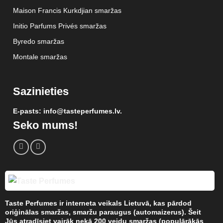
Maison Francis Kurkdjian smaržas
Initio Parfums Privés smaržas
Byredo smaržas
Montale smaržas
Sazinieties
E-pasts: info@tasteperfumes.lv.
Seko mums!
Taste Perfumes
ir interneta veikals Lietuvā, kas pārdod
oriģinālas smaržas, smaržu paraugus (automaizerus). Šeit
Jūs atradīsiet vairāk nekā 200 veidu smaržas (populārākās