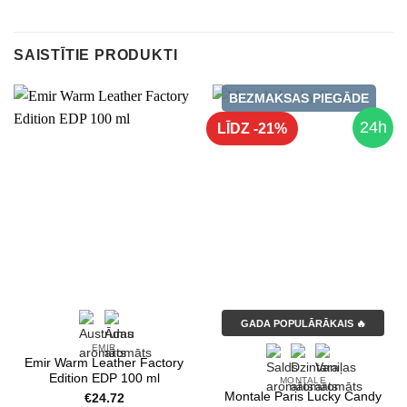
SAISTĪTIE PRODUKTI
BEZMAKSAS PIEGĀDE
24h
LĪDZ -21%
GADA POPULĀRĀKAIS 🔥
EMIR
Emir Warm Leather Factory
Edition EDP 100 ml
MONTALE
Montale Paris Lucky Candy
€
24.72