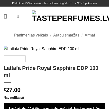
Skip
Pērkot par €79 un vairāk – bezmaksas piegāde uz UNISEND pakomatu
to
content
Parfimērijas veikals
/
Arābu smaržas
/
Armaf
Lattafa Pride Royal Sapphire EDP 100
ml
27.00
€
Nav noliktavā
Izpārdots. Vai jūs mani informēsiet, kad prece būs