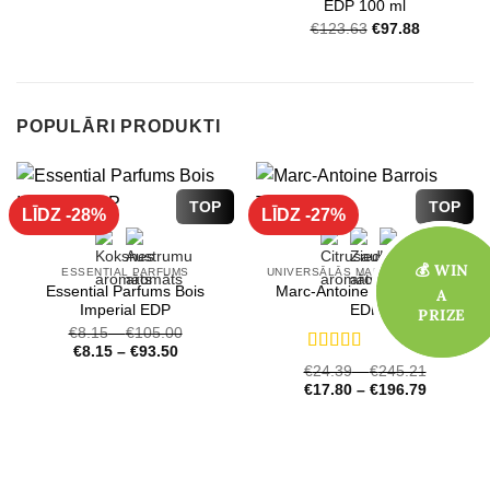
EDP 100 ml
Original
Current
€
123.63
€
97.88
price
price
was:
is:
€123.63.
€97.88.
POPULĀRI PRODUKTI
TOP
TOP
LĪDZ -28%
LĪDZ -27%
💰 WIN
💰 WIN
ESSENTIAL PARFUMS
UNIVERSĀLĀS MARC-ANTOINE BARROIS SMARŽAS
Essential Parfums Bois
Marc-Antoine Barrois Tilia
A
A
Imperial EDP
EDP
PRIZE
PRIZE
€
8.15
–
€
105.00
(39)
€
8.15
–
€
93.50
Novērtēts
€
24.39
–
€
245.21
ar
4.72
no 5
€
17.80
–
€
196.79