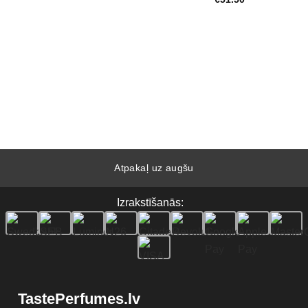
Atpakaļ uz augšu
Izrakstīšanās:
TastePerfumes.lv