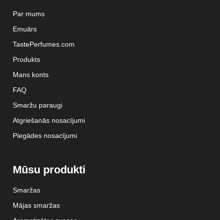
Par mums
Emuārs
TastePerfumes.com
Produkts
Mans konts
FAQ
Smaržu paraugi
Atgriešanās nosacījumi
Piegādes nosacījumi
Mūsu produkti
Smaržas
Mājas smaržas