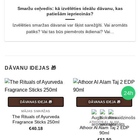
Smaržu ceļvedis: kā izvēlēties ideālu dāvanu, kas
patiešām iepriecinās?
Izvēlēties smaržas dāvanai var šķist sarežģīti. Vai aromāts
patiks? Vai tas būs piemērots ikdienai? Vai...
DĀVANU IDEJAS 🎁
24h
DĀVANAS IDEJA 🎁
DĀVANAS IDEJA 🎁
MĀJAS SMARŽAS
The Rituals of Ayurveda
Fragrance Sticks 250ml
ATHOOR AL ALAM
Athoor Al Alam Taj 2 EDP
€
40.18
90ml
€
51.50