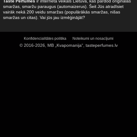
Taste Perfumes
ir interneta veikals Lietuvā, kas pārdod oriģinālas
smaržas, smaržu paraugus (automaizerus). Šeit Jūs atradīsiet
vairāk nekā 200 veidu smaržas (populārākās smaržas, nišas
smaržas un citas). Vai jūs jau izmēģinājāt?
Konfidencialitātes politika
Noteikumi un nosacījumi
© 2016-2026, MB „Kvapomanija“, tasteperfumes.lv