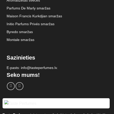
Aromatizētas sveces
Parfums De Marly smaržas
Maison Francis Kurkdjian smaržas
Initio Parfums Privés smaržas
Byredo smaržas
Montale smaržas
Sazinieties
E-pasts: info@tasteperfumes.lv.
Seko mums!