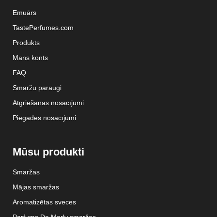
Emuārs
TastePerfumes.com
Produkts
Mans konts
FAQ
Smaržu paraugi
Atgriešanās nosacījumi
Piegādes nosacījumi
Mūsu produkti
Smaržas
Mājas smaržas
Aromatizētas sveces
Parfums De Marly smaržas