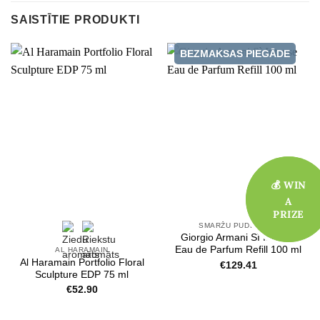
SAISTĪTIE PRODUKTI
BEZMAKSAS PIEGĀDE
💰 WIN
💰 WIN
A
A
PRIZE
PRIZE
SMARŽU PUDELĪTES
Giorgio Armani Sì Intense
Eau de Parfum Refill 100 ml
AL HARAMAIN
Al Haramain Portfolio Floral
€
129.41
Sculpture EDP 75 ml
€
52.90