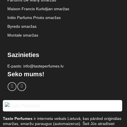
Maison Francis Kurkdjian smaržas
Initio Parfums Privés smaržas
Byredo smaržas
Montale smaržas
Sazinieties
E-pasts: info@tasteperfumes.lv.
Seko mums!
Taste Perfumes
ir interneta veikals Lietuvā, kas pārdod oriģinālas
smaržas, smaržu paraugus (automaizerus). Šeit Jūs atradīsiet