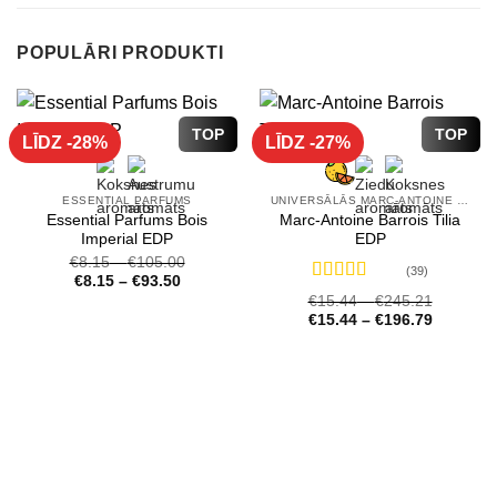
POPULĀRI PRODUKTI
TOP
TOP
LĪDZ -28%
LĪDZ -27%
ESSENTIAL PARFUMS
UNIVERSĀLĀS MARC-ANTOINE BARROIS SMARŽAS
Essential Parfums Bois
Marc-Antoine Barrois Tilia
Imperial EDP
EDP
€
8.15
–
€
105.00
(39)
€
8.15
–
€
93.50
Novērtēts
€
15.44
–
€
245.21
ar
4.72
no 5
€
15.44
–
€
196.79