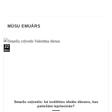
MŪSU EMUĀRS
22
Dec
Smaržu ceļvedis: kā izvēlēties ideālu dāvanu, kas
patiešām iepriecinās?