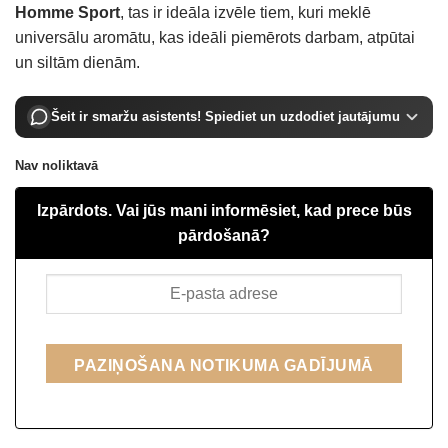
Homme Sport
, tas ir ideāla izvēle tiem, kuri meklē
universālu aromātu, kas ideāli piemērots darbam, atpūtai
un siltām dienām.
Šeit ir smaržu asistents! Spiediet un uzdodiet jautājumu
Nav noliktavā
Izpārdots. Vai jūs mani informēsiet, kad prece būs
pārdošanā?
PAZIŅOŠANA NOTIKUMA GADĪJUMĀ