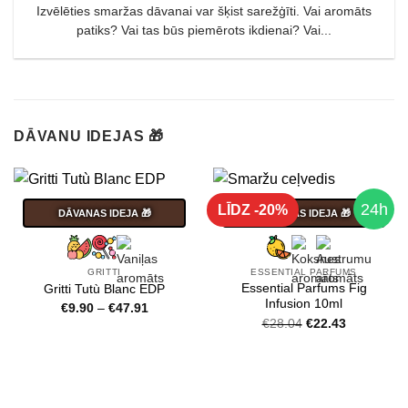
Izvēlēties smaržas dāvanai var šķist sarežģīti. Vai aromāts
patiks? Vai tas būs piemērots ikdienai? Vai...
DĀVANU IDEJAS 🎁
24h
LĪDZ -20%
DĀVANAS IDEJA 🎁
DĀVANAS IDEJA 🎁
GRITTI
ESSENTIAL PARFUMS
Essential Parfums Fig
Gritti Tutù Blanc EDP
Infusion 10ml
Price
€
9.90
–
€
47.91
Original
Current
range:
€
28.04
€
22.43
price
price
€9.90
was:
is:
through
€28.04.
€22.43.
€47.91