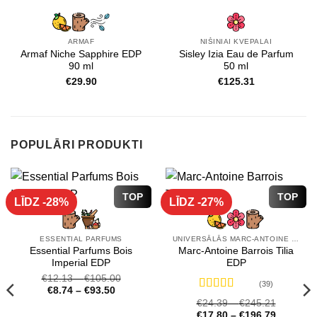
ARMAF
NIŠINIAI KVEPALAI
Armaf Niche Sapphire EDP
Sisley Izia Eau de Parfum
90 ml
50 ml
€
29.90
€
125.31
POPULĀRI PRODUKTI
TOP
TOP
LĪDZ -28%
LĪDZ -27%
ESSENTIAL PARFUMS
UNIVERSĀLĀS MARC-ANTOINE BARROIS SMARŽAS
Essential Parfums Bois
Marc-Antoine Barrois Tilia
Imperial EDP
EDP
€
12.13
–
€
105.00
(39)
€
8.74
–
€
93.50
Novērtēts
€
24.39
–
€
245.21
ar
4.72
no 5
€
17.80
–
€
196.79