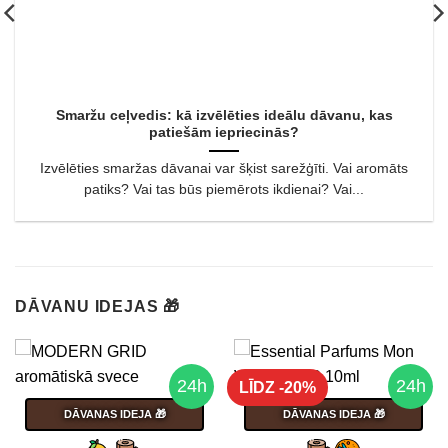
Smaržu ceļvedis: kā izvēlēties ideālu dāvanu, kas
patiešām iepriecinās?
Izvēlēties smaržas dāvanai var šķist sarežģīti. Vai aromāts
patiks? Vai tas būs piemērots ikdienai? Vai...
DĀVANU IDEJAS 🎁
24h
24h
LĪDZ -20%
DĀVANAS IDEJA 🎁
DĀVANAS IDEJA 🎁