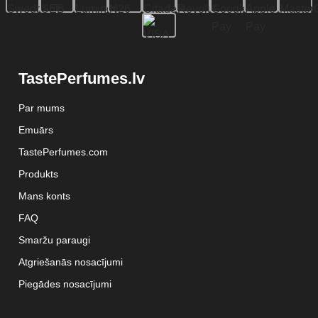
TastePerfumes.lv
Par mums
Emuārs
TastePerfumes.com
Produkts
Mans konts
FAQ
Smaržu paraugi
Atgriešanās nosacījumi
Piegādes nosacījumi