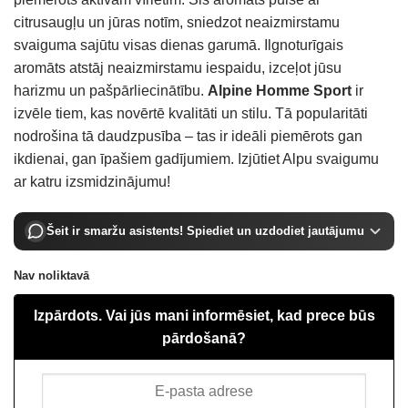
citrusaugļu un jūras notīm, sniedzot neaizmirstamu
svaiguma sajūtu visas dienas garumā. Ilgnoturīgais
aromāts atstāj neaizmirstamu iespaidu, izceļot jūsu
harizmu un pašpārliecinātību.
Alpine Homme Sport
ir
izvēle tiem, kas novērtē kvalitāti un stilu. Tā popularitāti
nodrošina tā daudzpusība – tas ir ideāli piemērots gan
ikdienai, gan īpašiem gadījumiem. Izjūtiet Alpu svaigumu
ar katru izsmidzinājumu!
Šeit ir smaržu asistents! Spiediet un uzdodiet jautājumu
Nav noliktavā
Izpārdots. Vai jūs mani informēsiet, kad prece būs
pārdošanā?