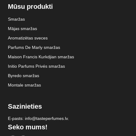
Mūsu produkti
Smaržas
Mājas smaržas
Aromatizētas sveces
Parfums De Marly smaržas
Maison Francis Kurkdjian smaržas
Initio Parfums Privés smaržas
Byredo smaržas
Montale smaržas
Sazinieties
E-pasts: info@tasteperfumes.lv.
Seko mums!