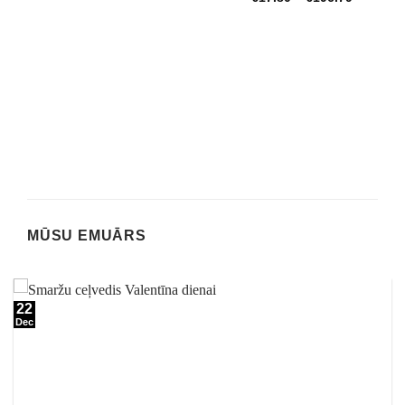
MŪSU EMUĀRS
22
Dec