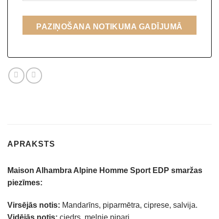
PAZIŅOŠANA NOTIKUMA GADĪJUMĀ
APRAKSTS
Maison Alhambra Alpine Homme Sport EDP smaržas
piezīmes:
Virsējās notis:
Mandarīns, piparmētra, ciprese, salvija.
Vidējās notis:
ciedrs, melnie pipari.