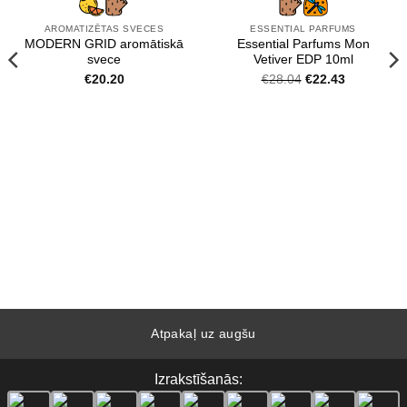
AROMATIZĒTAS SVECES
ESSENTIAL PARFUMS
MODERN GRID aromātiskā
Essential Parfums Mon
svece
Vetiver EDP 10ml
Original
Current
€
20.20
€
28.04
€
22.43
price
price
was:
is:
€28.04.
€22.43.
Atpakaļ uz augšu
Izrakstīšanās: