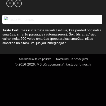
Taste Perfumes
ir interneta veikals Lietuvā, kas pārdod oriģinālas
smaržas, smaržu paraugus (automaizerus). Šeit Jūs atradīsiet
vairāk nekā 200 veidu smaržas (populārākās smaržas, nišas
smaržas un citas). Vai jūs jau izmēģinājāt?
Konfidencialitātes politika
Noteikumi un nosacījumi
© 2016-2026, MB „Kvapomanija“, tasteperfumes.lv