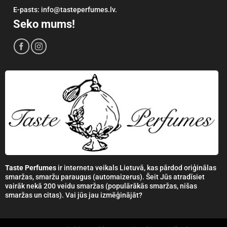
E-pasts: info@tasteperfumes.lv.
Seko mums!
Taste Perfumes
ir interneta veikals Lietuvā, kas pārdod oriģinālas
smaržas, smaržu paraugus (automaizerus). Šeit Jūs atradīsiet
vairāk nekā 200 veidu smaržas (populārākās smaržas, nišas
smaržas un citas). Vai jūs jau izmēģinājāt?