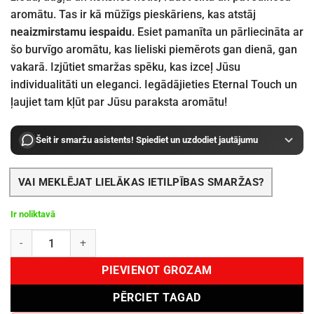
aromātu. Tas ir kā mūžīgs pieskāriens, kas atstāj
neaizmirstamu iespaidu
. Esiet pamanīta un pārliecināta ar
šo burvīgo aromātu, kas lieliski piemērots gan dienā, gan
vakarā. Izjūtiet smaržas spēku, kas izceļ Jūsu
individualitāti un eleganci. Iegādājieties Eternal Touch un
ļaujiet tam kļūt par Jūsu paraksta aromātu!
Šeit ir smaržu asistents! Spiediet un uzdodiet jautājumu
VAI MEKLĒJAT LIELĀKAS IETILPĪBAS SMARŽAS?
Ir noliktavā
Maison Alhambra Eternal Touch EDP 80 ml daudzums
PIEVIENOT GROZAM
PĒRCIET TAGAD