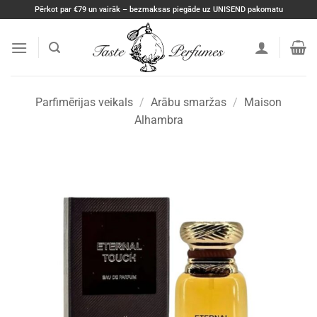
Skip
Pērkot par €79 un vairāk – bezmaksas piegāde uz UNISEND pakomatu
to
content
Parfimērijas veikals
/
Arābu smaržas
/
Maison
Alhambra