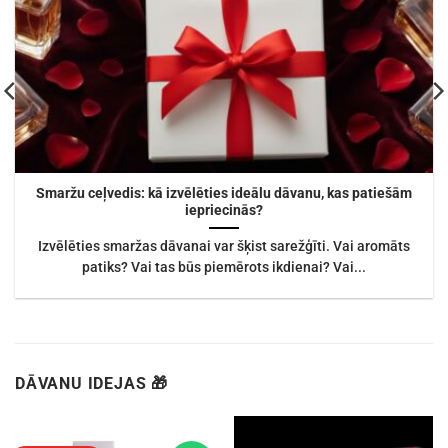
Smaržu ceļvedis: kā izvēlēties ideālu dāvanu, kas patiešām
iepriecinās?
Izvēlēties smaržas dāvanai var šķist sarežģīti. Vai aromāts
patiks? Vai tas būs piemērots ikdienai? Vai...
DĀVANU IDEJAS 🎁