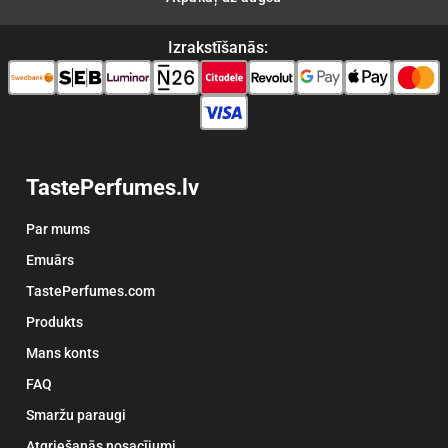
Izrakstīšanās:
TastePerfumes.lv
Par mums
Emuārs
TastePerfumes.com
Produkts
Mans konts
FAQ
Smaržu paraugi
Atgriešanās nosacījumi