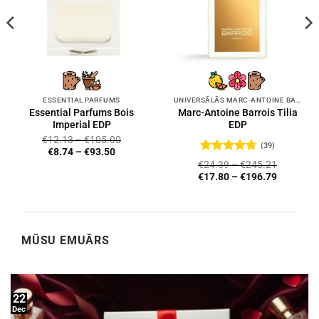
ESSENTIAL PARFUMS
UNIVERSĀLĀS MARC-ANTOINE BARROIS SMARŽAS
Essential Parfums Bois
Marc-Antoine Barrois Tilia
Imperial EDP
EDP
€
12.13
–
€
105.00
(39)
€
8.74
–
€
93.50
Novērtēts
€
24.39
–
€
245.21
ar
4.72
no
€
17.80
–
€
196.79
5
MŪSU EMUĀRS
22
Dec