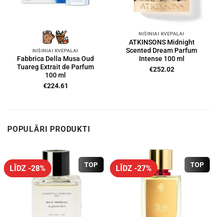
NIŠINIAI KVEPALAI
ATKINSONS Midnight
Scented Dream Parfum
NIŠINIAI KVEPALAI
Intense 100 ml
Fabbrica Della Musa Oud
Tuareg Extrait de Parfum
€
252.02
100 ml
€
224.61
POPULĀRI PRODUKTI
TOP
TOP
LĪDZ -28%
LĪDZ -27%