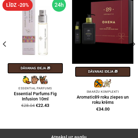
24h
LĪDZ -20%
DĀVANAS IDEJA 🎁
DĀVANAS IDEJA 🎁
ESSENTIAL PARFUMS
SMARŽU KOMPLEKTI
Essential Parfums Fig
Aromatic89 roku ziepes un
Infusion 10ml
roku krēms
Original
Current
€
28.04
€
22.43
€
34.00
price
price
was:
is:
€28.04.
€22.43.
Atpakaļ uz augšu