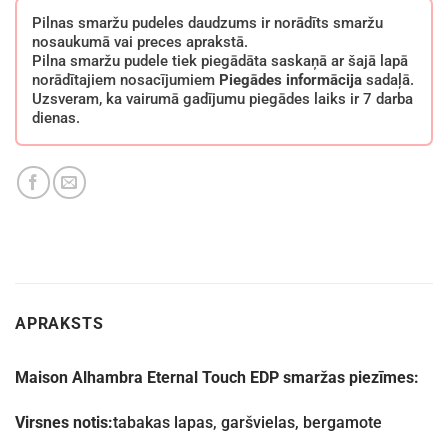
Pilnas smaržu pudeles daudzums ir norādīts smaržu
nosaukumā vai preces aprakstā.
Pilna smaržu pudele tiek piegādāta saskaņā ar šajā lapā
norādītajiem nosacījumiem
Piegādes informācija
sadaļā.
Uzsveram, ka vairumā gadījumu piegādes laiks ir 7 darba
dienas.
APRAKSTS
Maison Alhambra Eternal Touch EDP smaržas piezīmes:
Virsnes notis:
tabakas lapas, garšvielas, bergamote