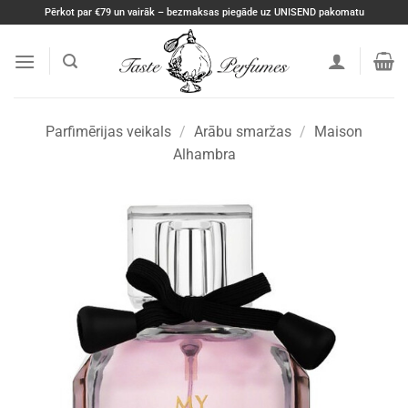
Skip
Pērkot par €79 un vairāk – bezmaksas piegāde uz UNISEND pakomatu
to
content
Parfimērijas veikals
/
Arābu smaržas
/
Maison
Alhambra