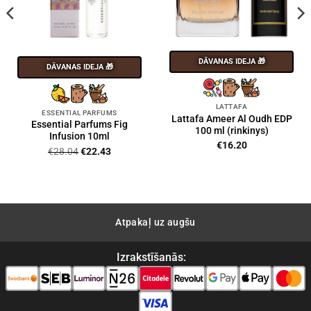
DĀVANAS IDEJA 🎁
DĀVANAS IDEJA 🎁
LATTAFA
ESSENTIAL PARFUMS
Lattafa Ameer Al Oudh EDP
Essential Parfums Fig
100 ml (rinkinys)
Infusion 10ml
€
16.20
Original
Current
€
28.04
€
22.43
price
price
was:
is:
€28.04.
€22.43.
Atpakaļ uz augšu
Izrakstīšanās: