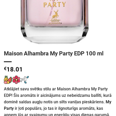
Maison Alhambra My Party EDP 100 ml
€
18.01
Atklājiet savu svētku stilu ar Maison Alhambra My Party
EDP! Šis aromāts ir aicinājums uz nebeidzamu ballīti, kurā
dominē saldas augļu notis un silts vaniļas pieskāriens.
My
Party
ir ļoti populārs, jo tas ir ilgnoturīgs aromāts, kas
apņem jūs ar svaigumu un enerģiju visas dienas garumā.