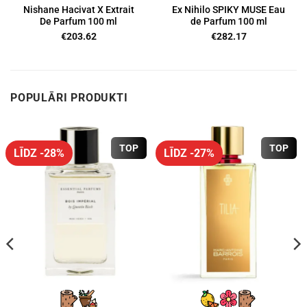
Nishane Hacivat X Extrait
Ex Nihilo SPIKY MUSE Eau
De Parfum 100 ml
de Parfum 100 ml
€
203.62
€
282.17
POPULĀRI PRODUKTI
TOP
TOP
LĪDZ -28%
LĪDZ -27%