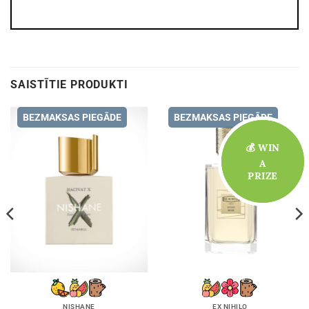
SAISTĪTIE PRODUKTI
BEZMAKSAS PIEGĀDE
BEZMAKSAS PIEGĀDE
💰 WIN
💰 WIN
A
A
PRIZE
PRIZE
NISHANE
EX NIHILO