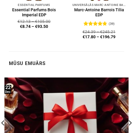
ESSENTIAL PARFUMS
UNIVERSĀLĀS MARC-ANTOINE BARROIS SMARŽAS
Essential Parfums Bois
Marc-Antoine Barrois Tilia
Imperial EDP
EDP
€
12.13
–
€
105.00
(39)
€
8.74
–
€
93.50
Novērtēts
€
24.39
–
€
245.21
ar
4.72
no
€
17.80
–
€
196.79
5
MŪSU EMUĀRS
22
Dec