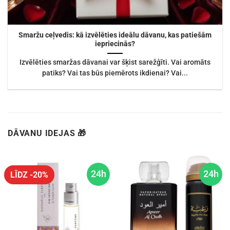
Smaržu ceļvedis: kā izvēlēties ideālu dāvanu, kas patiešām
iepriecinās?
Izvēlēties smaržas dāvanai var šķist sarežģīti. Vai aromāts
patiks? Vai tas būs piemērots ikdienai? Vai...
DĀVANU IDEJAS 🎁
24h
24h
LĪDZ -20%