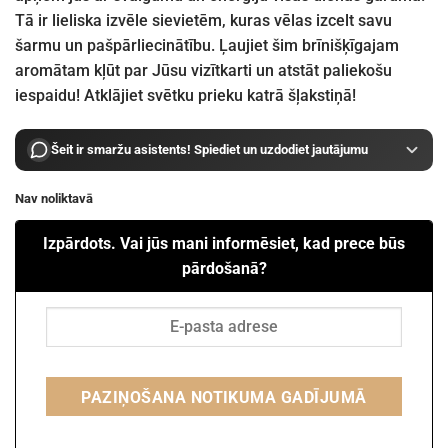
Tā ir lieliska izvēle sievietēm, kuras vēlas izcelt savu
šarmu un pašpārliecinātību. Ļaujiet šim brīnišķīgajam
aromātam kļūt par Jūsu vizītkarti un atstāt paliekošu
iespaidu! Atklājiet svētku prieku katrā šļakstiņā!
Šeit ir smaržu asistents! Spiediet un uzdodiet jautājumu
Nav noliktavā
Izpārdots. Vai jūs mani informēsiet, kad prece būs
pārdošanā?
PAZIŅOŠANA NOTIKUMA GADĪJUMĀ