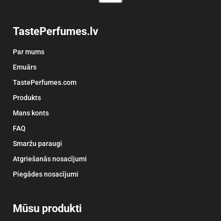
TastePerfumes.lv
Par mums
Emuārs
TastePerfumes.com
Produkts
Mans konts
FAQ
Smaržu paraugi
Atgriešanās nosacījumi
Piegādes nosacījumi
Mūsu produkti