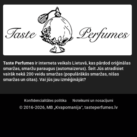
Taste Perfumes
ir interneta veikals Lietuvā, kas pārdod oriģinālas
smaržas, smaržu paraugus (automaizerus). Šeit Jūs atradīsiet
vairāk nekā 200 veidu smaržas (populārākās smaržas, nišas
smaržas un citas). Vai jūs jau izmēģinājāt?
Konfidencialitātes politika
Noteikumi un nosacījumi
© 2016-2026, MB „Kvapomanija“, tasteperfumes.lv