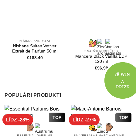
NIŠINIAI KVEPALAI
Nishane Sultan Vetiver
Extrait de Parfum 50 ml
SMARŽU PUDELĪTES
Mancera Black Vanilla EDP
€
188.40
120 ml
€
96.98
💰 WIN
💰 WIN
A
A
PRIZE
PRIZE
POPULĀRI PRODUKTI
TOP
TOP
LĪDZ -28%
LĪDZ -27%
ESSENTIAL PARFUMS
UNIVERSĀLĀS MARC-ANTOINE BARROIS SMARŽAS