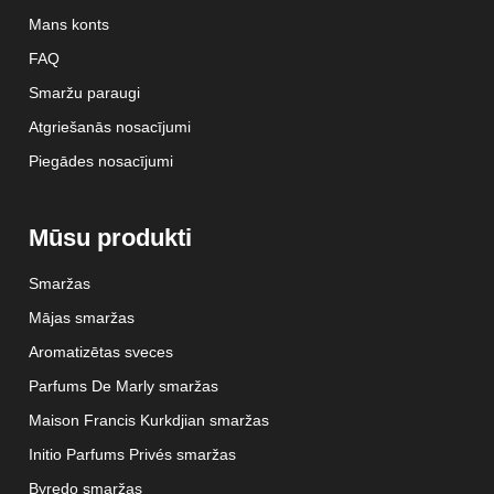
Mans konts
FAQ
Smaržu paraugi
Atgriešanās nosacījumi
Piegādes nosacījumi
Mūsu produkti
Smaržas
Mājas smaržas
Aromatizētas sveces
Parfums De Marly smaržas
Maison Francis Kurkdjian smaržas
Initio Parfums Privés smaržas
Byredo smaržas