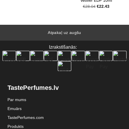
Vetiver EDP 10ml
€9.90
Original
Current
€
28.04
€
22.43
through
price
price
€47.91
was:
is:
€28.04.
€22.43.
Atpakaļ uz augšu
Izrakstīšanās:
TastePerfumes.lv
Par mums
Emuārs
TastePerfumes.com
Produkts