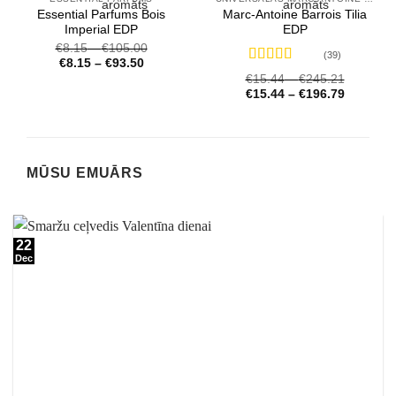
Essential Parfums Bois
Marc-Antoine Barrois Tilia
Imperial EDP
EDP
€
8.15
–
€
105.00
(39)
€
8.15
–
€
93.50
Novērtēts
€
15.44
–
€
245.21
ar
4.72
no 5
€
15.44
–
€
196.79
MŪSU EMUĀRS
22
Dec