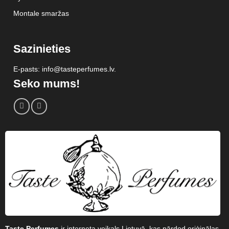
Montale smaržas
Sazinieties
E-pasts: info@tasteperfumes.lv.
Seko mums!
Taste Perfumes
ir interneta veikals Lietuvā, kas pārdod oriģinālas