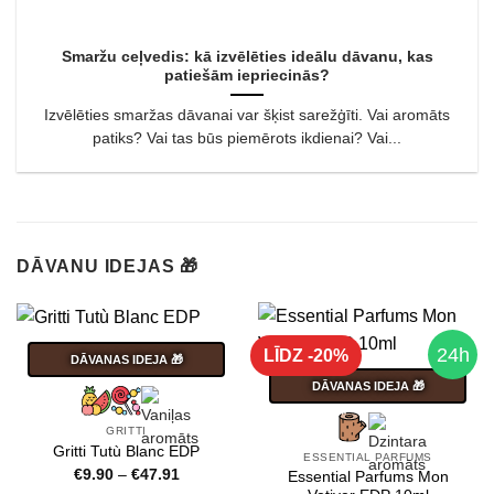
Smaržu ceļvedis: kā izvēlēties ideālu dāvanu, kas
patiešām iepriecinās?
Izvēlēties smaržas dāvanai var šķist sarežģīti. Vai aromāts
patiks? Vai tas būs piemērots ikdienai? Vai...
DĀVANU IDEJAS 🎁
24h
LĪDZ -20%
DĀVANAS IDEJA 🎁
DĀVANAS IDEJA 🎁
GRITTI
Gritti Tutù Blanc EDP
ESSENTIAL PARFUMS
Price
€
9.90
–
€
47.91
Essential Parfums Mon
range: