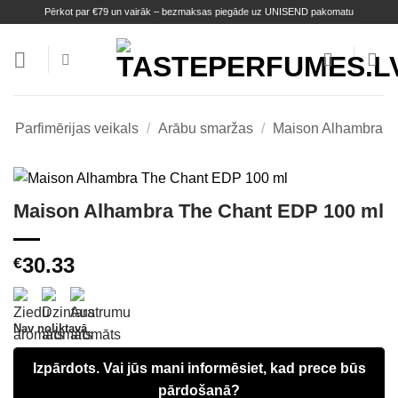
Skip
Pērkot par €79 un vairāk – bezmaksas piegāde uz UNISEND pakomatu
to
content
Parfimērijas veikals
/
Arābu smaržas
/
Maison Alhambra
Maison Alhambra The Chant EDP 100 ml
30.33
€
Nav noliktavā
Izpārdots. Vai jūs mani informēsiet, kad prece būs
pārdošanā?