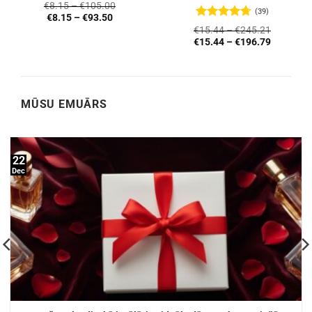
€
8.15
–
€
105.00
(39)
€
8.15
–
€
93.50
Novērtēts
€
15.44
–
€
245.21
ar
4.72
no
€
15.44
–
€
196.79
5
MŪSU EMUĀRS
22
Dec