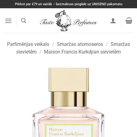
Skip
Pērkot par €79 un vairāk – bezmaksas piegāde uz UNISEND pakomatu
to
content
Parfimērijas veikals
/
Smaržas atomoseros
/
Smaržas
sievietēm
/
Maison Francis Kurkdjian sievietēm