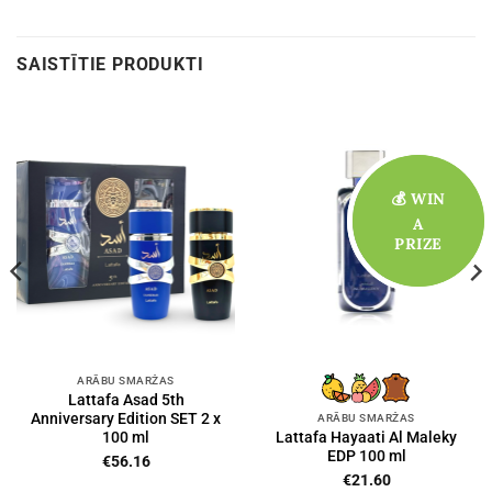
SAISTĪTIE PRODUKTI
💰 WIN
💰 WIN
A
A
PRIZE
PRIZE
ARĀBU SMARŽAS
Lattafa Asad 5th
Anniversary Edition SET 2 x
ARĀBU SMARŽAS
100 ml
Lattafa Hayaati Al Maleky
EDP 100 ml
€
56.16
€
21.60