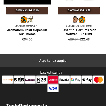
DĀVANAS IDEJA 🎁
DĀVANAS IDEJA 🎁
SMARŽU KOMPLEKTI
ESSENTIAL PARFUMS
Aromatic89 roku ziepes un
Essential Parfums Mon
roku krēms
Vetiver EDP 10ml
Original
Current
€
34.00
€
28.04
€
22.43
price
price
was:
is:
€28.04.
€22.43.
Atpakaļ uz augšu
Izrakstīšanās:
TastePerfumes.lv