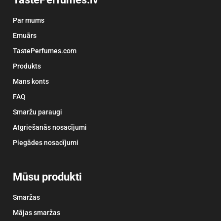
Par mums
Emuārs
TastePerfumes.com
Produkts
Mans konts
FAQ
Smaržu paraugi
Atgriešanās nosacījumi
Piegādes nosacījumi
Mūsu produkti
Smaržas
Mājas smaržas