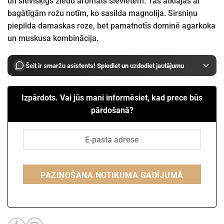
un sievišķīgs ziedu aromāts sievietēm. Tas atklājas ar
bagātīgām rožu notīm, ko sasilda magnolija. Sirsniņu
piepilda damaskas roze, bet pamatnotīs dominē agarkoka
un muskusa kombinācija.
Šeit ir smaržu asistents! Spiediet un uzdodiet jautājumu
Izpārdots. Vai jūs mani informēsiet, kad prece būs
pārdošanā?
PAZIŅOŠANA NOTIKUMA GADĪJUMĀ