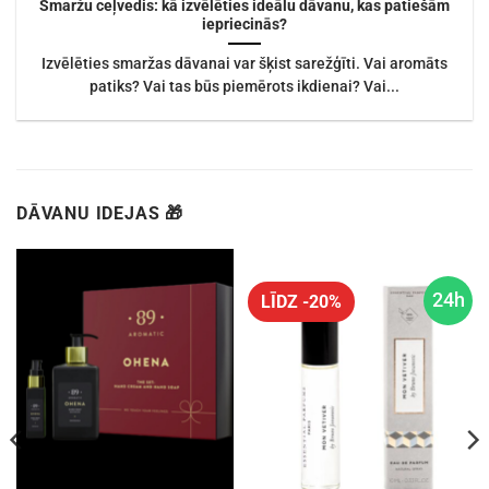
Smaržu ceļvedis: kā izvēlēties ideālu dāvanu, kas patiešām
iepriecinās?
Izvēlēties smaržas dāvanai var šķist sarežģīti. Vai aromāts
patiks? Vai tas būs piemērots ikdienai? Vai...
DĀVANU IDEJAS 🎁
24h
LĪDZ -20%