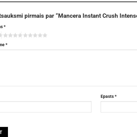
tsauksmi pirmais par “Mancera Instant Crush Intens
ms
*
sme
*
Epasts
*