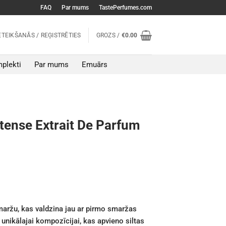
FAQ
Par mums
TastePerfumes.com
ETEIKŠANĀS / REĢISTRĒTIES
GROZS /
€
0.00
plekti
Par mums
Emuārs
tense Extrait De Parfum
aržu, kas valdzina jau ar pirmo smaržas
 unikālajai kompozīcijai, kas apvieno siltas