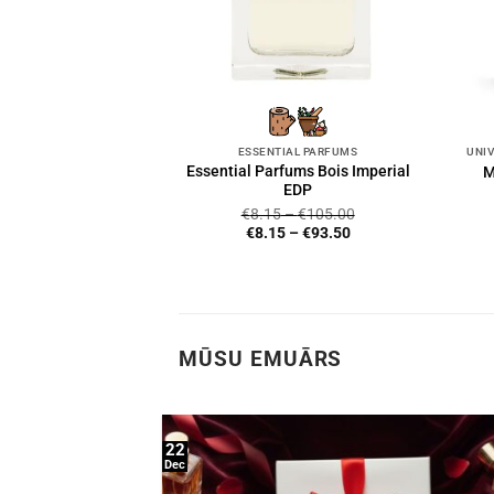
ESSENTIAL PARFUMS
Essential Parfums Bois Imperial
M
EDP
€
8.15
–
€
105.00
€
8.15
–
€
93.50
MŪSU EMUĀRS
22
Dec