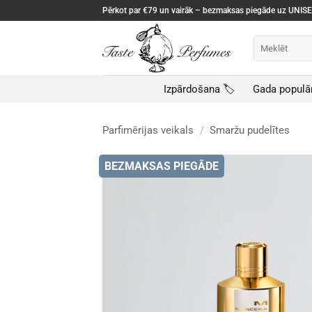
Skip
Pērkot par €79 un vairāk – bezmaksas piegāde uz UNI
to
content
Meklēt:
Izpārdošana 🏷️
Gada populā
Parfimērijas veikals
/
Smaržu pudelītes
BEZMAKSAS PIEGĀDE