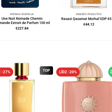
NIŠINIAI KVEPALAI
SMARŽU PUDELĪTES
Une Nuit Nomade Chemin
Rasasi Qasamat Morhaf EDP 65
mande Extrait de Parfum 100 ml
€
44.12
€
227.84
TOP
Z -27%
LĪDZ -20%