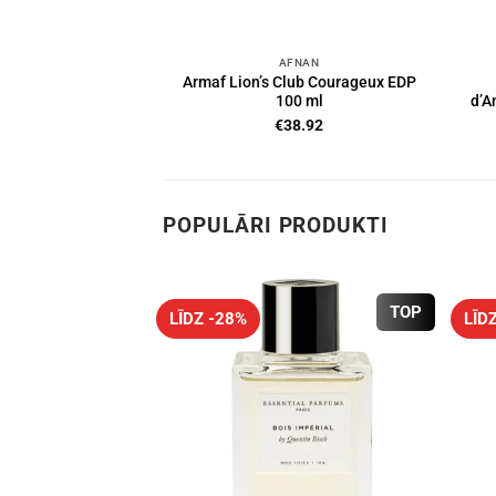
AFNAN
Armaf Lion’s Club Courageux EDP
100 ml
d’A
€
38.92
POPULĀRI PRODUKTI
TOP
LĪDZ -28%
LĪD