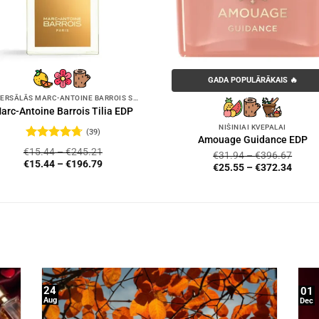
GADA POPULĀRĀKAIS 🔥
UNIVERSĀLĀS MARC-ANTOINE BARROIS SMARŽAS
arc-Antoine Barrois Tilia EDP
NIŠINIAI KVEPALAI
(39)
Amouage Guidance EDP
Novērtēts
€
15.44
–
€
245.21
€
31.94
–
€
396.67
ar
4.72
no
€
15.44
–
€
196.79
€
25.55
–
€
372.34
5
24
01
Aug
Dec