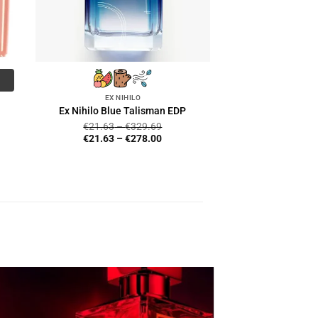
EX NIHILO
Ex Nihilo Blue Talisman EDP
€
21.63
–
€
329.69
€
21.63
–
€
278.00