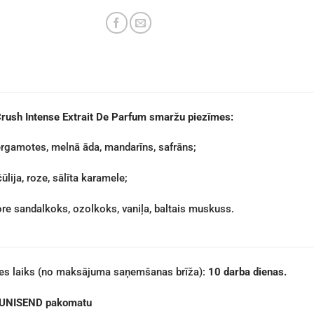
rush Intense Extrait De Parfum smaržu piezīmes:
rgamotes, melnā āda, mandarīns, safrāns;
ūlija, roze, sālīta karamele;
re sandalkoks, ozolkoks, vaniļa, baltais muskuss.
des laiks (no maksājuma saņemšanas brīža):
10 darba dienas.
 UNISEND pakomatu