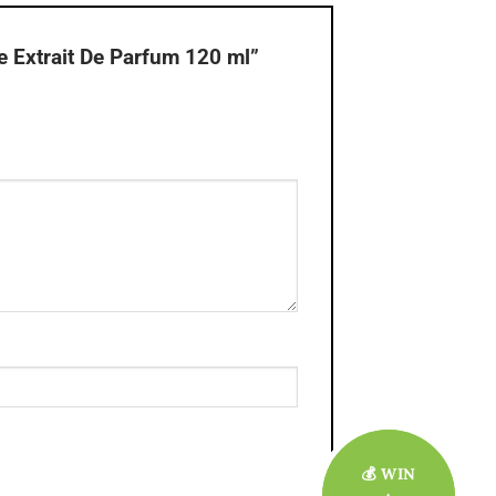
e Extrait De Parfum 120 ml”
💰 WIN
💰 WIN