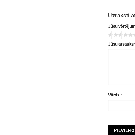
Uzraksti a
Jūsu vērtēju
Jūsu atsauk
Vārds
*