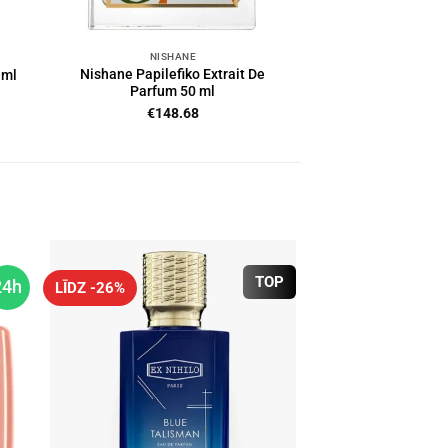
NISHANE
Nishane Papilefiko Extrait De
 ml
Parfum 50 ml
€
148.68
TOP
24h
LĪDZ -26%