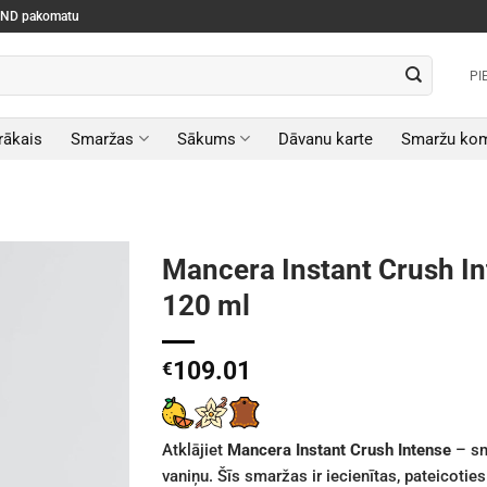
SEND pakomatu
PI
rākais
Smaržas
Sākums
Dāvanu karte
Smaržu kom
Mancera Instant Crush In
120 ml
109.01
€
Atklājiet
Mancera Instant Crush Intense
– sm
vaniņu. Šīs smaržas ir iecienītas, pateicoties