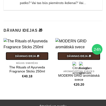
patiks? Vai tas būs piemērots ikdienai? Vai...
DĀVANU IDEJAS 🎁
24h
DĀVANAS IDEJA 🎁
DĀVANAS IDEJA 🎁
MĀJAS SMARŽAS
The Rituals of Ayurveda
Fragrance Sticks 250ml
AROMATIZĒTAS SVECES
MODERN GRID aromātiskā
€
40.18
svece
€
20.20