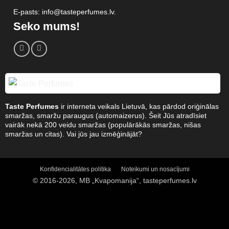
E-pasts: info@tasteperfumes.lv.
Seko mums!
Taste Perfumes
ir interneta veikals Lietuvā, kas pārdod oriģinālas
smaržas, smaržu paraugus (automaizerus). Šeit Jūs atradīsiet
vairāk nekā 200 veidu smaržas (populārākās smaržas, nišas
smaržas un citas). Vai jūs jau izmēģinājāt?
Konfidencialitātes politika
Noteikumi un nosacījumi
© 2016-2026, MB „Kvapomanija“, tasteperfumes.lv