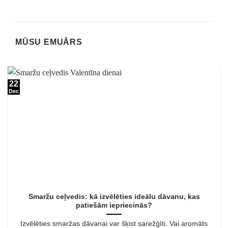
MŪSU EMUĀRS
22
Dec
Smaržu ceļvedis: kā izvēlēties ideālu dāvanu, kas
patiešām iepriecinās?
Izvēlēties smaržas dāvanai var šķist sarežģīti. Vai aromāts