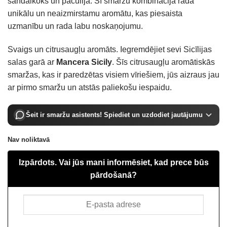
sandalkoks un pačūlija. Šī smaržu kombinācija rada
unikālu un neaizmirstamu aromātu, kas piesaista
uzmanību un rada labu noskaņojumu.
Svaigs un citrusaugļu aromāts. Iegremdējiet sevi Sicīlijas
salas garā ar
Mancera Sicily
. Šīs citrusaugļu aromātiskās
smaržas, kas ir paredzētas visiem vīriešiem, jūs aizraus jau
ar pirmo smaržu un atstās paliekošu iespaidu.
Šeit ir smaržu asistents! Spiediet un uzdodiet jautājumu
Nav noliktavā
Izpārdots. Vai jūs mani informēsiet, kad prece būs
pārdošanā?