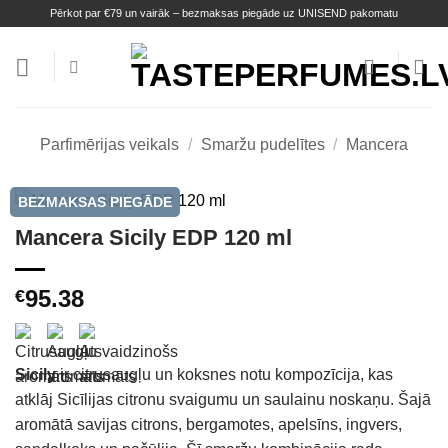
Skip
Pērkot par €79 un vairāk – bezmaksas piegāde uz UNISEND pakomatu
to
content
Parfimērijas veikals
/
Smaržu pudelītes
/
Mancera
BEZMAKSAS PIEGĀDE
Mancera Sicily EDP 120 ml
95.38
€
Sicily
ir citrusaugļu un koksnes notu kompozīcija, kas
atklāj Sicīlijas citronu svaigumu un saulainu noskaņu. Šajā
aromātā savijas citrons, bergamotes, apelsīns, ingvers,