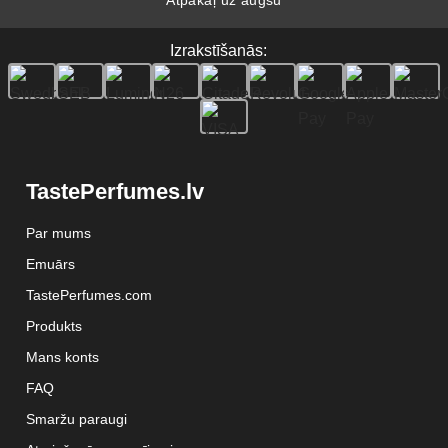
Atpakaļ uz augšu
Izrakstīšanās:
TastePerfumes.lv
Par mums
Emuārs
TastePerfumes.com
Produkts
Mans konts
FAQ
Smaržu paraugi