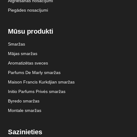
Atgriešanās nosacījumi
Piegādes nosacījumi
Mūsu produkti
Smaržas
Mājas smaržas
Aromatizētas sveces
Parfums De Marly smaržas
Maison Francis Kurkdjian smaržas
Initio Parfums Privés smaržas
Byredo smaržas
Montale smaržas
Sazinieties