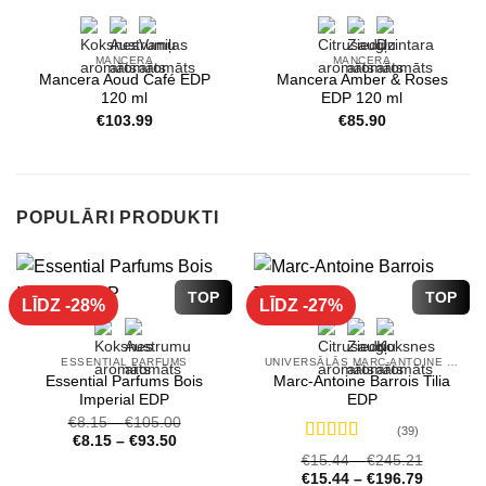
MANCERA
MANCERA
Mancera Aoud Café EDP
Mancera Amber & Roses
120 ml
EDP 120 ml
€
103.99
€
85.90
POPULĀRI PRODUKTI
TOP
TOP
LĪDZ -28%
LĪDZ -27%
ESSENTIAL PARFUMS
UNIVERSĀLĀS MARC-ANTOINE BARROIS SMARŽAS
Essential Parfums Bois
Marc-Antoine Barrois Tilia
Imperial EDP
EDP
€
8.15
–
€
105.00
(39)
€
8.15
–
€
93.50
Novērtēts
€
15.44
–
€
245.21
ar
4.72
no 5
€
15.44
–
€
196.79