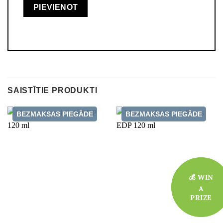
SAISTĪTIE PRODUKTI
BEZMAKSAS PIEGĀDE
BEZMAKSAS PIEGĀDE
💰 WIN
💰 WIN
A
A
PRIZE
PRIZE