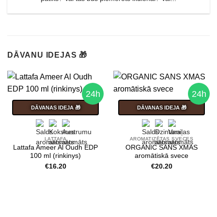
DĀVANU IDEJAS 🎁
24h
24h
DĀVANAS IDEJA 🎁
DĀVANAS IDEJA 🎁
LATTAFA
AROMATIZĒTAS SVECES
Lattafa Ameer Al Oudh EDP
ORGANIC SANS XMAS
100 ml (rinkinys)
aromātiskā svece
€
16.20
€
20.20