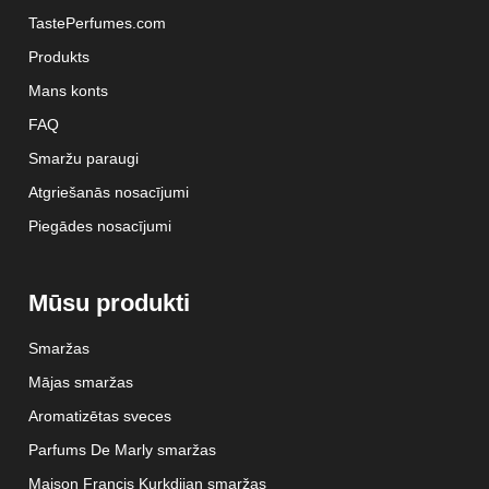
TastePerfumes.com
Produkts
Mans konts
FAQ
Smaržu paraugi
Atgriešanās nosacījumi
Piegādes nosacījumi
Mūsu produkti
Smaržas
Mājas smaržas
Aromatizētas sveces
Parfums De Marly smaržas
Maison Francis Kurkdjian smaržas