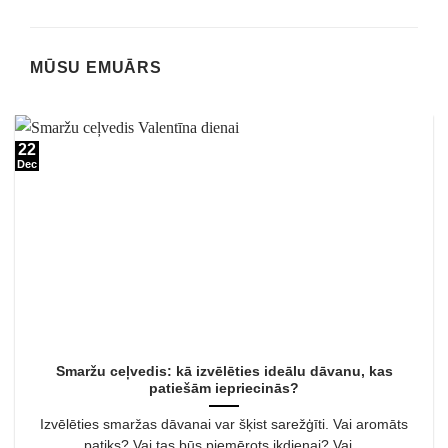
MŪSU EMUĀRS
22
Dec
Smaržu ceļvedis: kā izvēlēties ideālu dāvanu, kas
patiešām iepriecinās?
Izvēlēties smaržas dāvanai var šķist sarežģīti. Vai aromāts
patiks? Vai tas būs piemērots ikdienai? Vai...