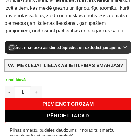
Montale radīts aromāts.
Montale Arabians Musk
ir lieliska
izvēle tiem, kas meklē greznu un ilgnoturīgu aromātu, kurā
apvienotas saldas, ziedu un muskusa notis.
Šis aromāts ir
piemērots gan ikdienas lietošanai, gan īpašiem
gadījumiem, nodrošinot pārliecības un elegances sajūtu.
Šeit ir smaržu asistents! Spiediet un uzdodiet jautājumu
VAI MEKLĒJAT LIELĀKAS IETILPĪBAS SMARŽAS?
Ir noliktavā
Montale Arabians Musk EDP 100 ml daudzums
PIEVIENOT GROZAM
PĒRCIET TAGAD
Pilnas smaržu pudeles daudzums ir norādīts smaržu
nosaukumā vai preces aprakstā.