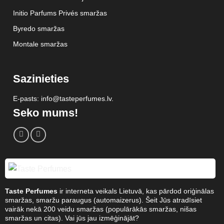
Initio Parfums Privés smaržas
Byredo smaržas
Montale smaržas
Sazinieties
E-pasts: info@tasteperfumes.lv.
Seko mums!
Taste Perfumes
ir interneta veikals Lietuvā, kas pārdod oriģinālas
smaržas, smaržu paraugus (automaizerus). Šeit Jūs atradīsiet
vairāk nekā 200 veidu smaržas (populārākās smaržas, nišas
smaržas un citas). Vai jūs jau izmēģinājāt?