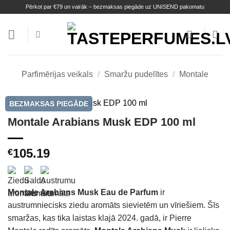
Skip
Pērkot par €79 un vairāk – bezmaksas piegāde uz UNISEND pakomatu
to
content
Parfimērijas veikals
/
Smaržu pudelītes
/
Montale
BEZMAKSAS PIEGĀDE
Montale Arabians Musk EDP 100 ml
105.19
€
Montale Arabians Musk Eau de Parfum
ir
austrumniecisks ziedu aromāts sievietēm un vīriešiem.
Šīs
smaržas, kas tika laistas klajā 2024. gadā, ir Pierre