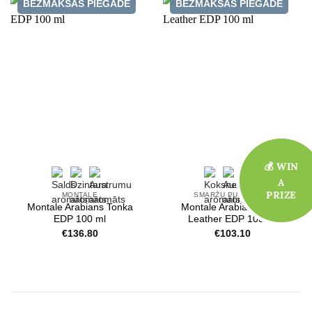
BEZMAKSAS PIEGĀDE
BEZMAKSAS PIEGĀDE
💰 WIN
💰 WIN
A
A
PRIZE
PRIZE
MONTALE
SMARŽU PUDELĪTES
Montale Arabians Tonka
Montale Arabians Rose
EDP 100 ml
Leather EDP 100 ml
€
136.80
€
103.10