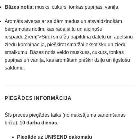
Bāzes notis:
musks, cukurs, tonkas pupiņas, vaniļa.
Aromāts atveras ar saldām medus un atsvaidzinošām
bergamotes notīm, kas rada siltu un aicinošu
iespaidu.2rem]”>Sirdī smaržu papildina dateļu un apelsīnu
ziedu kombinācija, piešķirot smaržai eksotisku un ziedu
smalkumu.
Bāzes notis veido muskuss, cukurs, tonkas
pupiņas un vaniļa, kas aromātam piešķir dziļu un ilgstošu
saldumu.
PIEGĀDES INFORMĀCIJA
Šīs preces piegādes laiks (no maksājuma saņemšanas
brīža):
10 darba dienas.
Piegāde uz UNISEND pakomatu