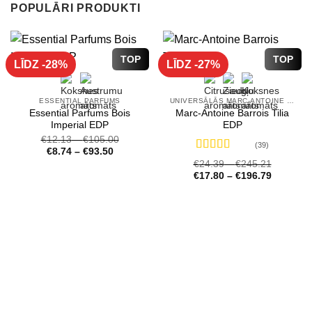
POPULĀRI PRODUKTI
TOP
TOP
LĪDZ -28%
LĪDZ -27%
ESSENTIAL PARFUMS
UNIVERSĀLĀS MARC-ANTOINE BARROIS SMARŽAS
Essential Parfums Bois
Marc-Antoine Barrois Tilia
Imperial EDP
EDP
€
12.13
–
€
105.00
(39)
€
8.74
–
€
93.50
Novērtēts
€
24.39
–
€
245.21
ar
4.72
no 5
€
17.80
–
€
196.79