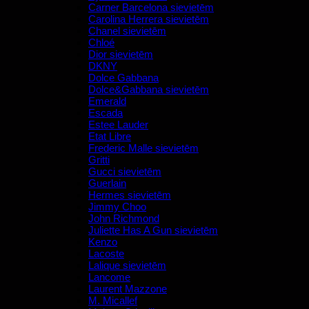
Carner Barcelona sievietēm
Carolina Herrera sievietēm
Chanel sievietēm
Chloé
Dior sievietēm
DKNY
Dolce Gabbana
Dolce&Gabbana sievietēm
Emerald
Escada
Estee Lauder
Etat Libre
Frederic Malle sievietēm
Gritti
Gucci sievietēm
Guerlain
Hermes sievietēm
Jimmy Choo
John Richmond
Juliette Has A Gun sievietēm
Kenzo
Lacoste
Lalique sievietēm
Lancome
Laurent Mazzone
M. Micallef