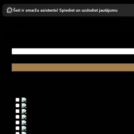
Šeit ir smaržu asistents! Spiediet un uzdodiet jautājumu
Nav noliktavā
Filtrēt pēc smaržu aromāta
Citrusaugļu aromāts
Augļu aromāts
Ziedu aromāts
Salds aromāts
Koksnes aromāts
Dzintara aromāts