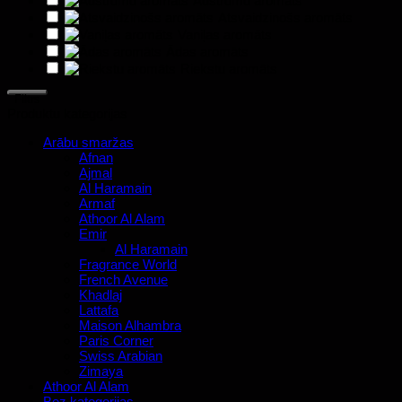
Austrumu aromāts
Atsvaidzinošs aromāts
Vaniļas aromāts
Ādas aromāts
Riekstu aromāts
Filtrs
Produktu kategorijas
Arābu smaržas
Afnan
Ajmal
Al Haramain
Armaf
Athoor Al Alam
Emir
Al Haramain
Fragrance World
French Avenue
Khadlaj
Lattafa
Maison Alhambra
Paris Corner
Swiss Arabian
Zimaya
Athoor Al Alam
Bez kategorijas