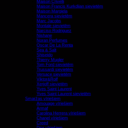
Maison Crivelli
Maison Francis Kurkdjian sievietēm
Maison Margiela
Mancera sievietēm
Marc Jacobs
Montale sievietēm
Narciso Rodriguez
Nishane
Noran Perfumes
Oscar De La Renta
Sea & Salt
Shiseido
Thierry Mugler
Tom Ford sievietēm
Trussardi sievietēm
Versace sievietēm
Viktor&Rolf
Xerjoff sievietēm
Yves Saint Laurent
Yves Saint Laurent sievietēm
Smaržas vīriešiem
Amouage vīriešiem
Armaf
Carolina Herrera vīriešiem
Chanel vīriešiem
Creed
Dior vīriešiem