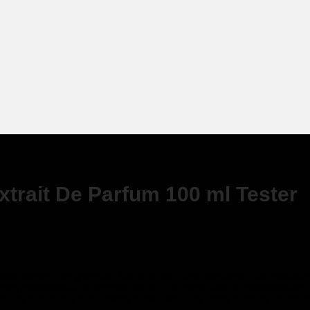
trait De Parfum 100 ml Tester
avu eleganci un greznību. Šis aromāts, pilns samtaino rožu ziedlapi
u individualitāti un izsmalcinātību. Tā intensīvais un pavedinošais aro
 tās greznuma aura. Ideāla izvēle tiem, kas vēlas izcelties un atstāt