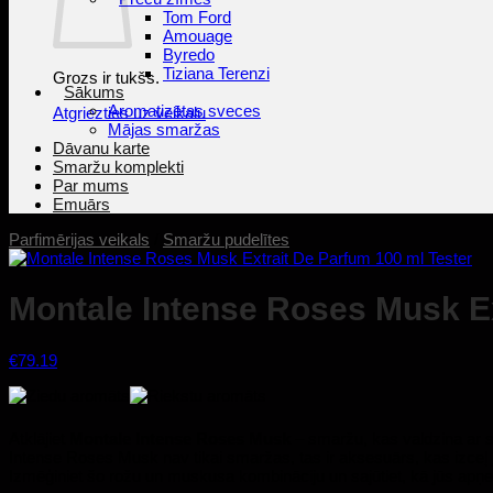
Tom Ford
Amouage
Byredo
Tiziana Terenzi
Grozs ir tukšs.
Sākums
Aromatizētas sveces
Atgriezties uz veikalu
Mājas smaržas
Dāvanu karte
Smaržu komplekti
Par mums
Emuārs
Parfimērijas veikals
/
Smaržu pudelītes
Montale Intense Roses Musk Ex
€
79.19
Atklājiet
Montale Intense Roses Musk
– smaržu, kas valdzina ar s
Intense Roses Musk nav tikai smaržas, tas ir aksesuārs, kas izceļ jūs
Izmēģiniet šo rožu un muskusa kombināciju un sajūtiet, kā jūs apņem