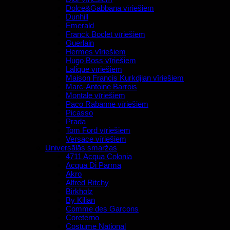
Dolce&Gabbana vīriešiem
Dunhill
Emerald
Franck Boclet vīriešiem
Guerlain
Hermes vīriešiem
Hugo Boss vīriešiem
Lalique vīriešiem
Maison Francis Kurkdjian vīriešiem
Marc-Antoine Barrois
Montale vīriešiem
Paco Rabanne vīriešiem
Picasso
Prada
Tom Ford vīriešiem
Versace vīriešiem
Universālās smaržas
4711 Acqua Colonia
Acqua Di Parma
Akro
Alfred Ritchy
Birkholz
By Kilian
Comme des Garcons
Coreterno
Costume National