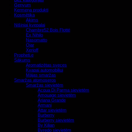
Genyum
Ķermeņa produkti
Kosmētika
Akims
Nišiniai kvepalai
Chambre52 Bois Flotté
Ex Nihilo
Nasomatto
Ojar
Xerjoff
Propheti.e
Sākums
Aromatizētas sveces
Kvapai automobiliui
Mājas smaržas
Smaržas atomoseros
Smaržas sievietēm
Acqua Di Parma sievietēm
Amouage sievietēm
Ariana Grande
Armani
Attar sievietēm
Burberry
Burberry sievietēm
By Kilian
Byredo sievietēm