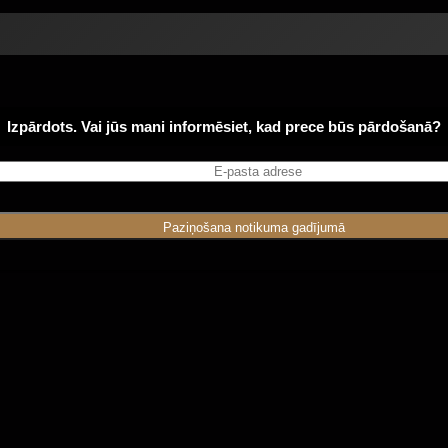
Izpārdots. Vai jūs mani informēsiet, kad prece būs pārdošanā?
Paziņošana notikuma gadījumā