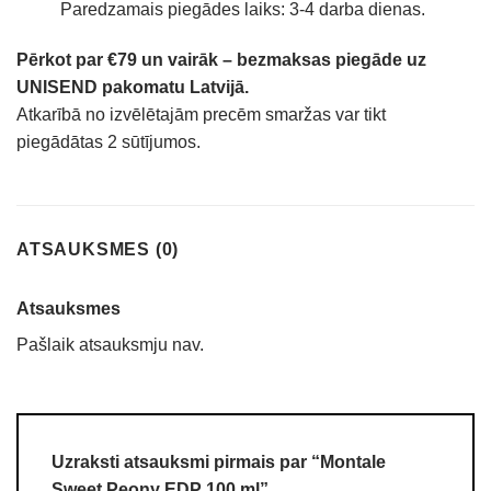
Paredzamais piegādes laiks: 3-4 darba dienas.
Pērkot par €79 un vairāk – bezmaksas piegāde uz
UNISEND pakomatu Latvijā.
Atkarībā no izvēlētajām precēm smaržas var tikt
piegādātas 2 sūtījumos.
ATSAUKSMES (0)
Atsauksmes
Pašlaik atsauksmju nav.
Uzraksti atsauksmi pirmais par “Montale
Sweet Peony EDP 100 ml”