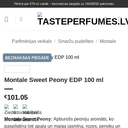
Skip
Pērkot par €79 un vairāk – bezmaksas piegāde uz UNISEND pakomatu
to
content
Parfimērijas veikals
/
Smaržu pudelītes
/
Montale
BEZMAKSAS PIEGĀDE
Montale Sweet Peony EDP 100 ml
101.05
€
Montale Sweet Peony:
Apburošs peoniju aromāts, ko
paspilgtina ļoti apaļa un maiga jasmīna, rozes, persiku un