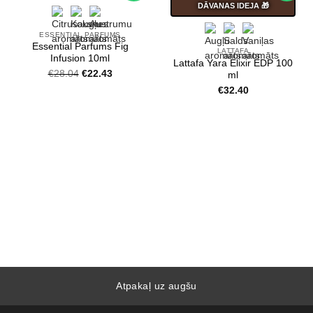
DĀVANAS IDEJA 🎁
ESSENTIAL PARFUMS
Essential Parfums Fig
LATTAFA
Infusion 10ml
Lattafa Yara Elixir EDP 100
Original
Current
€
28.04
€
22.43
ml
price
price
€
32.40
was:
is:
€28.04.
€22.43.
Atpakaļ uz augšu