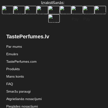
Izrakstīšanās:
TastePerfumes.lv
Par mums
Emuārs
TastePerfumes.com
Produkts
Mans konts
FAQ
Smaržu paraugi
Atgriešanās nosacījumi
Piegādes nosacījumi