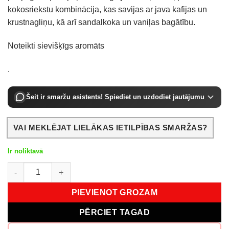
kokosriekstu kombinācija, kas savijas ar java kafijas un
krustnagliņu, kā arī sandalkoka un vaniļas bagātību.
Noteikti sievišķīgs aromāts
.
Šeit ir smaržu asistents! Spiediet un uzdodiet jautājumu
VAI MEKLĒJAT LIELĀKAS IETILPĪBAS SMARŽAS?
Ir noliktavā
Montale Sweet Peony EDP 100 ml daudzums
PIEVIENOT GROZAM
PĒRCIET TAGAD