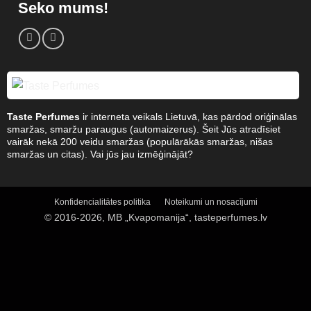
Seko mums!
Taste Perfumes
ir interneta veikals Lietuvā, kas pārdod oriģinālas
smaržas, smaržu paraugus (automaizerus). Šeit Jūs atradīsiet
vairāk nekā 200 veidu smaržas (populārākās smaržas, nišas
smaržas un citas). Vai jūs jau izmēģinājāt?
Konfidencialitātes politika
Noteikumi un nosacījumi
© 2016-2026, MB „Kvapomanija“, tasteperfumes.lv