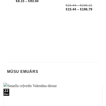
€
8.15
–
€
93.50
Novērtēts
€
15.44
–
€
245.21
ar
4.72
no 5
€
15.44
–
€
196.79
MŪSU EMUĀRS
22
Dec