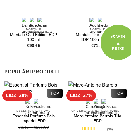
MONTALE
MONTALE
Montale Oud Edition EDP
Montale The New Rose
💰 WIN
💰 WIN
100 ml
EDP 100 ml Tester
A
A
€
90.65
€
71.30
PRIZE
PRIZE
POPULĀRI PRODUKTI
TOP
TOP
LĪDZ -28%
LĪDZ -27%
ESSENTIAL PARFUMS
UNIVERSĀLĀS MARC-ANTOINE BARROIS SMARŽAS
Essential Parfums Bois
Marc-Antoine Barrois Tilia
Imperial EDP
EDP
€
8.15
–
€
105.00
(39)