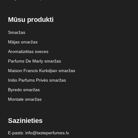
Mūsu produkti
Smaržas
Mājas smaržas
Aromatizētas sveces
Parfums De Marly smaržas
Maison Francis Kurkdjian smaržas
Initio Parfums Privés smaržas
Byredo smaržas
Montale smaržas
Sazinieties
E-pasts: info@tasteperfumes.lv.