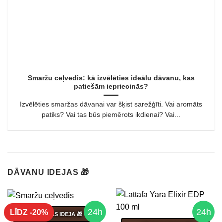
Smaržu ceļvedis: kā izvēlēties ideālu dāvanu, kas
patiešām iepriecinās?
Izvēlēties smaržas dāvanai var šķist sarežģīti. Vai aromāts
patiks? Vai tas būs piemērots ikdienai? Vai...
DĀVANU IDEJAS 🎁
24h
24h
LĪDZ -20%
DĀVANAS IDEJA 🎁