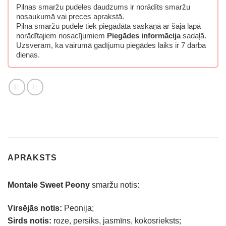
Pilnas smaržu pudeles daudzums ir norādīts smaržu
nosaukumā vai preces aprakstā.
Pilna smaržu pudele tiek piegādāta saskaņā ar šajā lapā
norādītajiem nosacījumiem
Piegādes informācija
sadaļā.
Uzsveram, ka vairumā gadījumu piegādes laiks ir 7 darba
dienas.
APRAKSTS
Montale Sweet Peony
smaržu notis:
Virsējās notis:
Peonija;
Sirds notis:
roze, persiks, jasmīns, kokosrieksts;