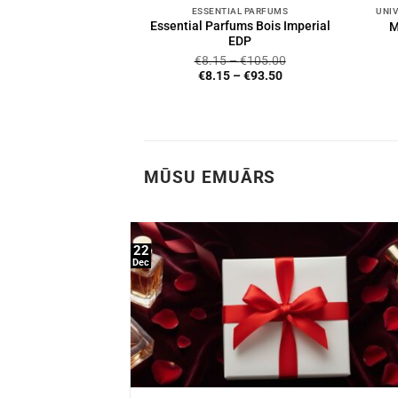
ESSENTIAL PARFUMS
Essential Parfums Bois Imperial
M
EDP
€
8.15
–
€
105.00
€
8.15
–
€
93.50
MŪSU EMUĀRS
22
Dec