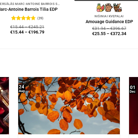
UNIVERSĀLĀS MARC-ANTOINE BARROIS SMARŽAS
arc-Antoine Barrois Tilia EDP
NIŠINIAI KVEPALAI
(39)
Amouage Guidance EDP
Novērtēts
€
15.44
–
€
245.21
€
31.94
–
€
396.67
ar
4.72
no
€
15.44
–
€
196.79
€
25.55
–
€
372.34
5
24
01
Aug
Dec