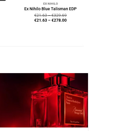
EX NIHILO
Ex Nihilo Blue Talisman EDP
€
21.63
–
€
329.69
€
21.63
–
€
278.00