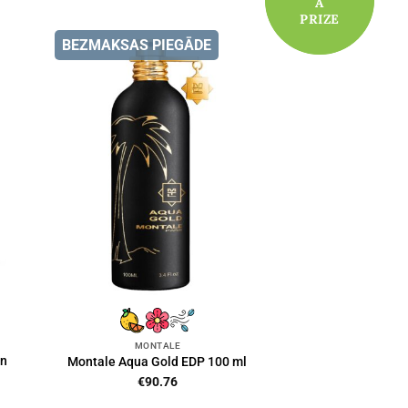
A
A
PRIZE
PRIZE
BEZMAKSAS PIEGĀDE
MONTALE
on
Montale Aqua Gold EDP 100 ml
€
90.76