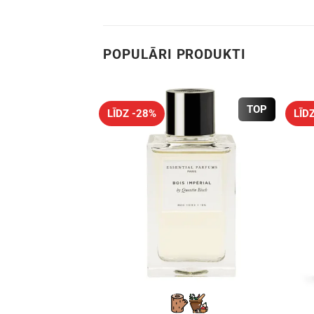
POPULĀRI PRODUKTI
TOP
LĪDZ -28%
LĪD