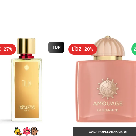
TOP
Z -27%
LĪDZ -20%
GADA POPULĀRĀKAIS 🔥