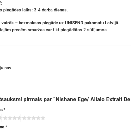
€;
 piegādes laiks: 3-4 darba dienas.
n vairāk – bezmaksas piegāde uz UNISEND pakomatu Latvijā.
ētajām precēm smaržas var tikt piegādātas 2 sūtījumos.
u nav.
tsauksmi pirmais par “Nishane Ege/ Ailaio Extrait D
ms
*
sme
*