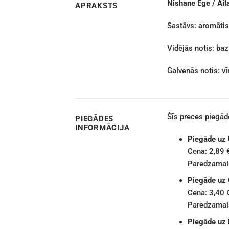
Nishane Ege / Ail
APRAKSTS
Sastāvs: aromātis
Vidējās notis: baz
Galvenās notis: vīr
Šīs preces piegā
PIEGĀDES
INFORMĀCIJA
Piegāde uz
Cena: 2,89 
Paredzamais
Piegāde uz
Cena: 3,40 
Paredzamais
Piegāde uz