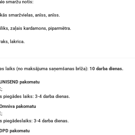
aio
smaržu notis:
kās smaržvielas, anīss, anīss.
iliks, zaļais kardamons, piparmētra.
aks, lakrica.
des laiks (no maksājuma saņemšanas brīža):
10 darba dienas.
 UNISEND pakomatu
€;
 piegādes laiks: 3-4 darba dienas.
 Omniva pakomatu
€;
 piegādeslaiks: 3-4 darba dienas.
 DPD pakomatu