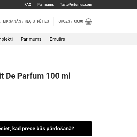
FAQ
Par mums
TastePerfumes.com
ETEIKŠANĀS / REĢISTRĒTIES
GROZS /
€
0.00
plekti
Par mums
Emuārs
ait De Parfum 100 ml
ēsiet, kad prece būs pārdošanā?