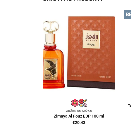
B
T
ARĀBU SMARŽAS
Zimaya Al Fouz EDP 100 ml
€
20.43