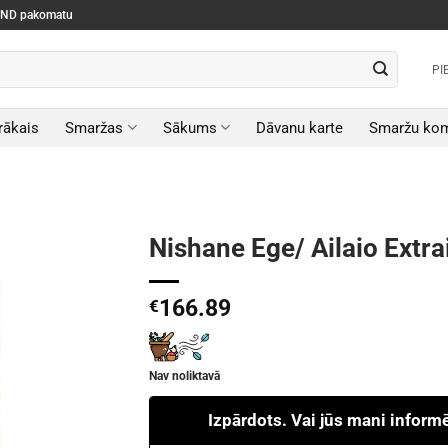
SEND pakomatu
PI
rākais
Smaržas
Sākums
Dāvanu karte
Smaržu kom
Nishane Ege/ Ailaio Extr
166.89
€
Nav noliktavā
Izpārdots. Vai jūs mani inform