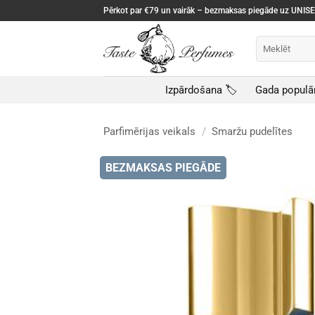
Skip
Pērkot par €79 un vairāk – bezmaksas piegāde uz UNI
to
content
Meklēt:
Izpārdošana 🏷️
Gada populā
Parfimērijas veikals
/
Smaržu pudelītes
BEZMAKSAS PIEGĀDE