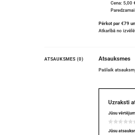
Cena: 5,00 
Paredzamais
Pērkot par €79 u
Atkarībā no izvēl
Atsauksmes
ATSAUKSMES (0)
Pašlaik atsauksmj
Uzraksti a
Jūsu vērtēju
Jūsu atsauk