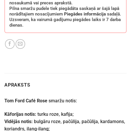
nosaukumā vai preces aprakstā.
Pilna smaržu pudele tiek piegādāta saskaņā ar šajā lapā
norādītajiem nosacījumiem
Piegādes informācija
sadaļā.
Uzsveram, ka vairumā gadījumu piegādes laiks ir 7 darba
dienas.
APRAKSTS
Tom Ford Café Rose
smaržu notis:
Kāforijas notis:
turku roze, kafija;
Vidējās notis:
bulgāru roze, pačūlija, pačūlija, kardamons,
koriandrs, ilang-ilang;