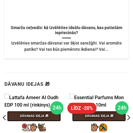
Smaržu ceļvedis: kā izvēlēties ideālu dāvanu, kas patiešām
iepriecinās?
Izvēlēties smaržas dāvanai var šķist sarežģīti. Vai aromāts
patiks? Vai tas būs piemērots ikdienai? Vai...
DĀVANU IDEJAS 🎁
24h
24h
LĪDZ -20%
DĀVANAS IDEJA 🎁
DĀVANAS IDEJA 🎁