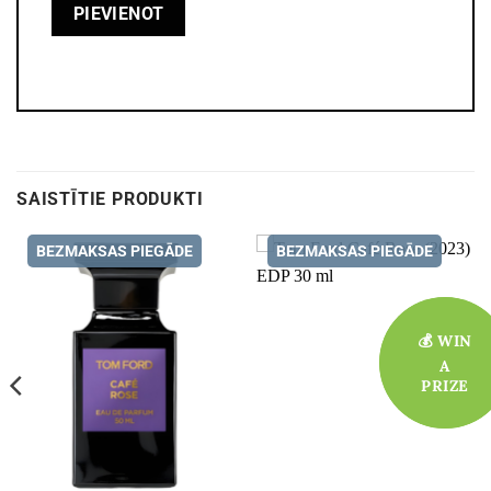
SAISTĪTIE PRODUKTI
BEZMAKSAS PIEGĀDE
BEZMAKSAS PIEGĀDE
💰 WIN
💰 WIN
A
A
PRIZE
PRIZE