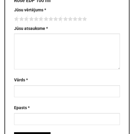
Rose EDP 100 ml”
Jūsu vērtējums
*
Jūsu atsauksme
*
Vārds
*
Epasts
*