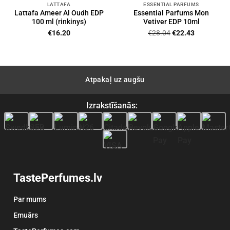
LATTAFA
ESSENTIAL PARFUMS
Lattafa Ameer Al Oudh EDP
Essential Parfums Mon
100 ml (rinkinys)
Vetiver EDP 10ml
Original
Current
€
16.20
€
28.04
€
22.43
price
price
was:
is:
€28.04.
€22.43.
Atpakaļ uz augšu
Izrakstīšanās:
TastePerfumes.lv
Par mums
Emuārs