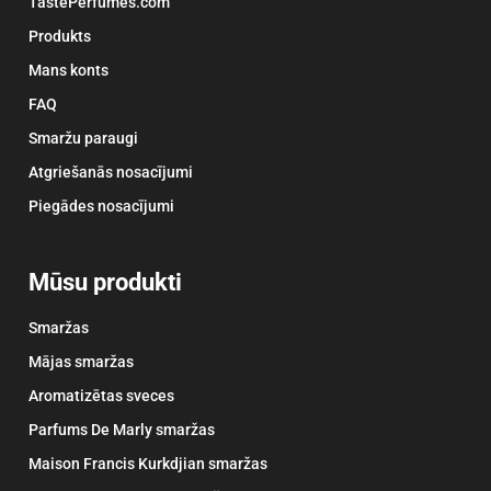
TastePerfumes.com
Produkts
Mans konts
FAQ
Smaržu paraugi
Atgriešanās nosacījumi
Piegādes nosacījumi
Mūsu produkti
Smaržas
Mājas smaržas
Aromatizētas sveces
Parfums De Marly smaržas
Maison Francis Kurkdjian smaržas