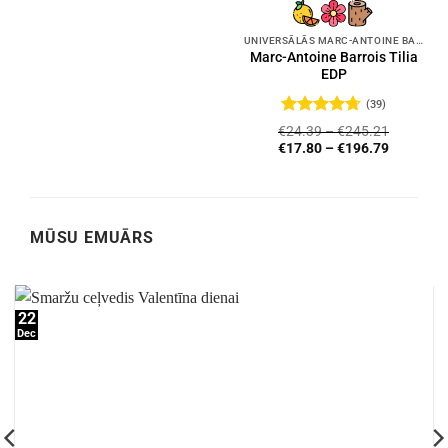
UNIVERSĀLĀS MARC-ANTOINE BARROIS SMARŽAS
Marc-Antoine Barrois Tilia
EDP
(39)
Novērtēts
€
24.39
–
€
245.21
ar
4.72
no
€
17.80
–
€
196.79
5
MŪSU EMUĀRS
22
Dec