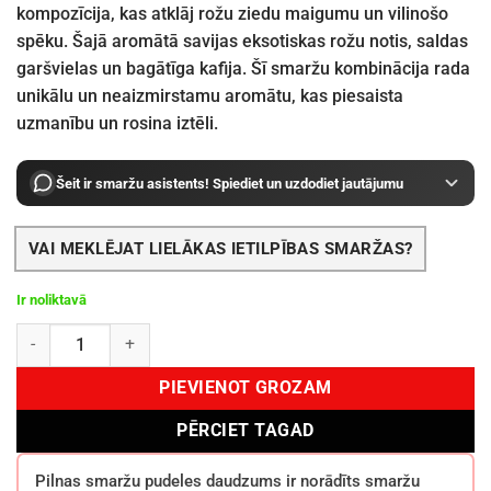
kompozīcija, kas atklāj rožu ziedu maigumu un vilinošo
spēku. Šajā aromātā savijas eksotiskas rožu notis, saldas
garšvielas un bagātīga kafija. Šī smaržu kombinācija rada
unikālu un neaizmirstamu aromātu, kas piesaista
uzmanību un rosina iztēli.
Šeit ir smaržu asistents! Spiediet un uzdodiet jautājumu
VAI MEKLĒJAT LIELĀKAS IETILPĪBAS SMARŽAS?
Ir noliktavā
Tom Ford Café Rose EDP 100 ml daudzums
PIEVIENOT GROZAM
PĒRCIET TAGAD
Pilnas smaržu pudeles daudzums ir norādīts smaržu