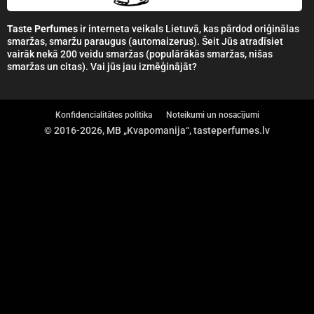
Taste Perfumes
ir interneta veikals Lietuvā, kas pārdod oriģinālas
smaržas, smaržu paraugus (automaizerus). Šeit Jūs atradīsiet
vairāk nekā 200 veidu smaržas (populārākās smaržas, nišas
smaržas un citas). Vai jūs jau izmēģinājāt?
Konfidencialitātes politika
Noteikumi un nosacījumi
© 2016-2026, MB „Kvapomanija“, tasteperfumes.lv