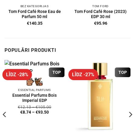
BEZ KATEGORIJAS
TOM FORD
Tom Ford Café Rose Eau de
Tom Ford Café Rose (2023)
Parfum 50 ml
EDP 30 ml
€
140.35
€
95.96
POPULĀRI PRODUKTI
TOP
TOP
LĪDZ -28%
LĪDZ -27%
ESSENTIAL PARFUMS
Essential Parfums Bois
Imperial EDP
€
12.13
–
€
105.00
€
8.74
–
€
93.50