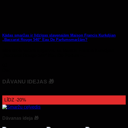
Kādas smaržas ir līdzīgas slavenajām Maison Francis Kurkdjian
„Baccarat Rouge 540” Eau De Parfumsmaržām?
Mēs droši varam apgalvot, ka Maison Francis Kurkdjian
„Baccarat Rouge 540” Eau De Parfum –...
01
Dec
DĀVANU IDEJAS 🎁
24h
LĪDZ -20%
Dāvanas ideja 🎁