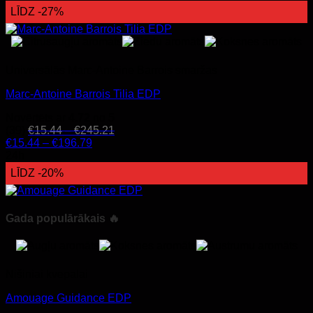
LĪDZ -27%
Universālās Marc-Antoine Barrois smaržas
Marc-Antoine Barrois Tilia EDP
Novērtēts ar
4.72
no 5
(39)
€
15.44
–
€
245.21
€
15.44
–
€
196.79
24h
LĪDZ -20%
Gada populārākais 🔥
Nišiniai kvepalai
Amouage Guidance EDP