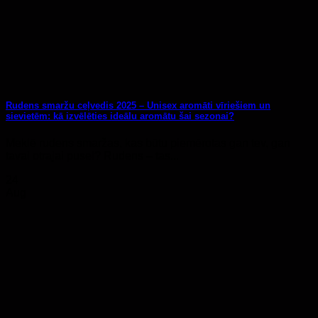
Rudens smaržu ceļvedis 2025 – Unisex aromāti vīriešiem un
sievietēm: kā izvēlēties ideālu aromātu šai sezonai?
Meklē rudens smaržas, kas būtu piemērotas gan tev, gan
tavai otrajai pusei? Rudens – tas...
24
Aug