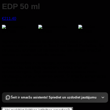
EDP 50 ml
€
211.40
Iegremdējieties Itālijas saulainās piekrastes un ziedošo
apelsīnu dārzu pasaulē ar
Tom Ford Neroli Portofino
. Šis
citrusaugļu aromāts jūs pārsteigs jau pēc pirmās smaržas
ieelpas un atstās paliekošu iespaidu.
Neroli Portofino
ir citrusaugļu, aromātisko un koka notu
kompozīcija, kas atklāj mūsdienu cilvēka brīvo un
optimistisko garu. Šajā aromātā savijas apelsīnu ziedu,
citrusaugļu, jūras un koksnes akordi. Šī smaržu kombinācija
rada unikālu un neaizmirstamu aromātu, kas piesaista
uzmanību un piešķir enerģiju.
Šeit ir smaržu asistents! Spiediet un uzdodiet jautājumu