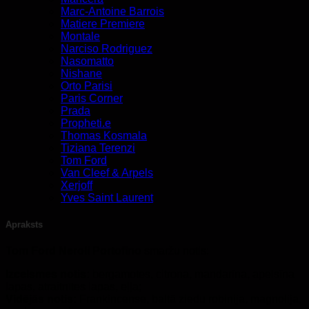
Marc-Antoine Barrois
Matiere Premiere
Montale
Narciso Rodriguez
Nasomatto
Nishane
Orto Parisi
Paris Corner
Prada
Propheti.e
Thomas Kosmala
Tiziana Terenzi
Tom Ford
Van Cleef & Arpels
Xerjoff
Yves Saint Laurent
Apraksts
Tom Ford Neroli Portofino
smaržu notis:
Izcelsmes notis:
bergamotes, citrona, mandarīna, apelsīna
lapas, atraitnītes lapas, eļļa;
Vidējās notis:
Frankincense, baltā ziedu robinija, magnolija,