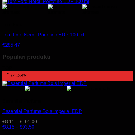
Tom Ford
Tom Ford Neroli Portofino EDP 100 ml
€
285.47
Populāri produkti
TOP
LĪDZ -28%
Essential Parfums
Essential Parfums Bois Imperial EDP
€
8.15
–
€
105.00
€
8.15
–
€
93.50
TOP