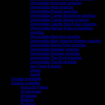
Universālās Amouage smaržas
Universālās Attar smaržas
Universālās Byredo smaržas
Universālās Carner Barcelona smaržas
Universālās Franck Boclet smaržas
Universālās Juliette Has A Gun smaržas
Universālās Maison Francis Kurkdjian
smaržas
Universālās Mancera smaržas
Universālās Marc-Antoine Barrois smaržas
Universālās Memo Paris smaržas
Universālās Montale smaržas
Universālās Nishane smaržas
Universālās Tom Ford smaržas
Universālās Xerjoff smaržas
Van Cleef & Arpels
Vertus
Xeroff
Smaržu komplekti
Smaržu pudelītes
Acqua Di Parma
Al Haramain
Amouage
Birkholz
By Kilian