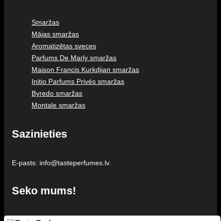
Smaržas
Mājas smaržas
Aromatizētas sveces
Parfums De Marly smaržas
Maison Francis Kurkdjian smaržas
Initio Parfums Privés smaržas
Byredo smaržas
Montale smaržas
Sazinieties
E-pasts: info@tasteperfumes.lv.
Seko mums!