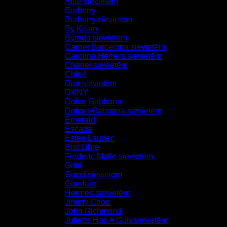
Attar sievietēm
Burberry
Burberry sievietēm
By Kilian
Byredo sievietēm
Carner Barcelona sievietēm
Carolina Herrera sievietēm
Chanel sievietēm
Chloé
Dior sievietēm
DKNY
Dolce Gabbana
Dolce&Gabbana sievietēm
Emerald
Escada
Estee Lauder
Etat Libre
Frederic Malle sievietēm
Gritti
Gucci sievietēm
Guerlain
Hermes sievietēm
Jimmy Choo
John Richmond
Juliette Has A Gun sievietēm