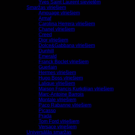
Yves Saint Laurent sievietēm
Smaržas vīriešiem
Amouage vīriešiem
Armaf
Carolina Herrera vīriešiem
Chanel vīriešiem
Creed
Dior vīriešiem
Dolce&Gabbana vīriešiem
Dunhill
Emerald
Franck Boclet vīriešiem
Guerlain
Hermes vīriešiem
Hugo Boss vīriešiem
Lalique vīriešiem
Maison Francis Kurkdjian vīriešiem
Marc-Antoine Barrois
Montale vīriešiem
Paco Rabanne vīriešiem
Picasso
Prada
Tom Ford vīriešiem
Versace vīriešiem
Universālās smaržas