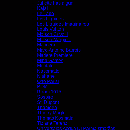
Juliette has a gun
Kajal
Le Labo
Les Liquides
Les Liquides Imaginaires
Louis Vuitton
Maison Crivelli
Maison Margiela
Mancera
Marc-Antoine Barrois
Matiere Premiere
Mind Games
Montale
Nasomatto
Nishane
Orto Parisi
PDM
Room 1015
Sospiro
St. Dupont
Thameen
Thierry Mugler
Thomas Kosmala
Tiziana Terenzi
Universālās Acqua Di Parma smaržas