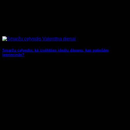
Smaržu ceļvedis: kā izvēlēties ideālu dāvanu, kas patiešām
iepriecinās?
Izvēlēties smaržas dāvanai var šķist sarežģīti. Vai aromāts
patiks? Vai tas būs piemērots ikdienai? Vai...
22
Dec