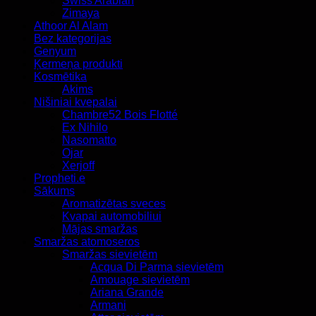
Swiss Arabian
Zimaya
Athoor Al Alam
Bez kategorijas
Genyum
Ķermeņa produkti
Kosmētika
Akims
Nišiniai kvepalai
Chambre52 Bois Flotté
Ex Nihilo
Nasomatto
Ojar
Xerjoff
Propheti.e
Sākums
Aromatizētas sveces
Kvapai automobiliui
Mājas smaržas
Smaržas atomoseros
Smaržas sievietēm
Acqua Di Parma sievietēm
Amouage sievietēm
Ariana Grande
Armani