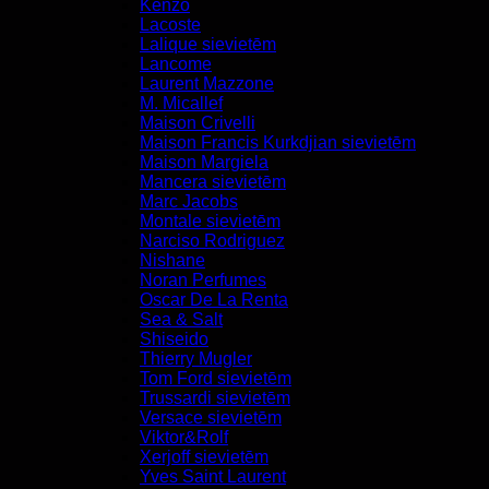
Kenzo
Lacoste
Lalique sievietēm
Lancome
Laurent Mazzone
M. Micallef
Maison Crivelli
Maison Francis Kurkdjian sievietēm
Maison Margiela
Mancera sievietēm
Marc Jacobs
Montale sievietēm
Narciso Rodriguez
Nishane
Noran Perfumes
Oscar De La Renta
Sea & Salt
Shiseido
Thierry Mugler
Tom Ford sievietēm
Trussardi sievietēm
Versace sievietēm
Viktor&Rolf
Xerjoff sievietēm
Yves Saint Laurent