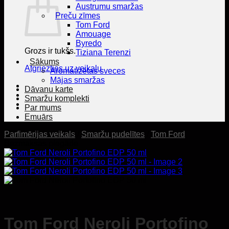
Austrumu smaržas
Preču zīmes
Tom Ford
Amouage
Byredo
Grozs ir tukšs.
Tiziana Terenzi
Sākums
Atgriezties uz veikalu
Aromatizētas sveces
Mājas smaržas
Dāvanu karte
Smaržu komplekti
Par mums
Emuārs
Parfimērijas veikals
/
Smaržu pudelītes
/
Tom Ford
Bezmaksas piegāde
Tom Ford Neroli Portofino