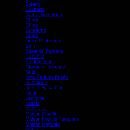
Byredo
Cacharel
Carner Barcelona
Chanel
Chloé
Coreterno
Creed
Dolce&Gabbana
Emir
Essential Parfums
Ex Nihilo
Frederic Malle
Giardini di Toscana
Gritti
Initio Parfums Privés
Jo Malone
Juliette Has a Gun
Kajal
Lancome
Lattafa
M. Micallef
Maison Crivelli
Maison Francis Kurkdjian
Maison Margiela
Mancera