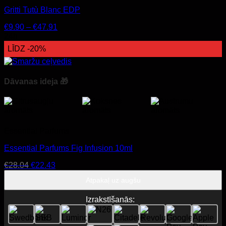
Gritti Tutù Blanc EDP
Price
€
9.90
–
€
47.91
range:
24h
€9.90
LĪDZ -20%
through
€47.91
Dāvanas ideja 🎁
Essential Parfums
Essential Parfums Fig Infusion 10ml
Original
Current
€
28.04
€
22.43
price
price
Atpakaļ uz augšu
was:
is:
€28.04.
€22.43.
Izrakstīšanās: