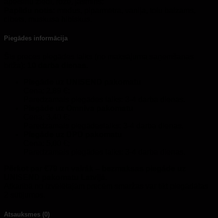
apelsīnu ziedi, roze, jasmīns;
Papildu notis:
medus, piparmētra, vaniļa, tolu balzams,
cibets, muskusa hibiskus.
Piegādes informācija
Šīs preces piegādes laiks (no maksājuma saņemšanas
brīža):
10 darba dienas.
Piegāde uz UNISEND pakomatu
Cena: 2,89 €;
Paredzamais piegādes laiks: 3-4 darba dienas.
Piegāde uz Omniva pakomatu
Cena: 3,40 €;
Paredzamais piegādeslaiks: 3-4 darba dienas.
Piegāde uz DPD pakomatu
Cena: 5,00 €;
Paredzamais piegādes laiks: 3-4 darba dienas.
Pērkot par €79 un vairāk – bezmaksas piegāde uz
UNISEND pakomatu Latvijā.
Atkarībā no izvēlētajām precēm smaržas var tikt piegādātas
2 sūtījumos.
Atsauksmes (0)