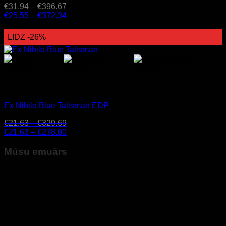
€
31.94
–
€
396.67
€
25.55
–
€
372.34
TOP
LĪDZ -26%
Ex Nihilo
Ex Nihilo Blue Talisman EDP
€
21.63
–
€
329.69
€
21.63
–
€
278.00
Mūsu emuārs