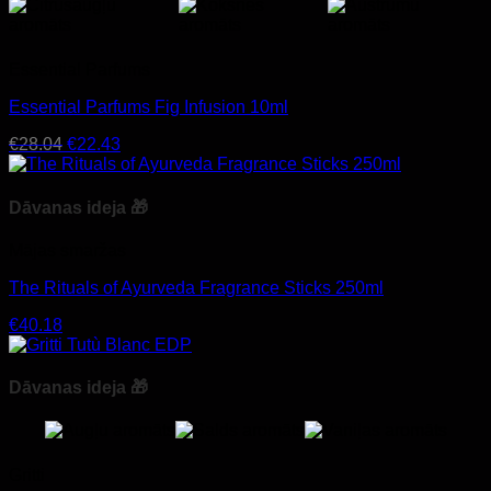
Essential Parfums
Essential Parfums Fig Infusion 10ml
Original
Current
€
28.04
€
22.43
price
price
was:
is:
€28.04.
€22.43.
Dāvanas ideja 🎁
Mājas smaržas
The Rituals of Ayurveda Fragrance Sticks 250ml
€
40.18
Dāvanas ideja 🎁
Gritti