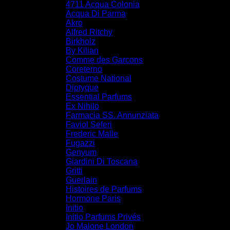
4711 Acqua Colonia
Acqua Di Parma
Akro
Alfred Ritchy
Birkholz
By Kilian
Comme des Garcons
Coreterno
Costume National
Diptyque
Essential Parfums
Ex Nihilo
Farmacia SS. Annunziata
Faviol Seferi
Frederic Malle
Fugazzi
Genyum
Giardini Di Toscana
Gritti
Guerlain
Histoires de Parfums
Hormone Paris
Initio
Initio Parfums Privés
Jo Malone London