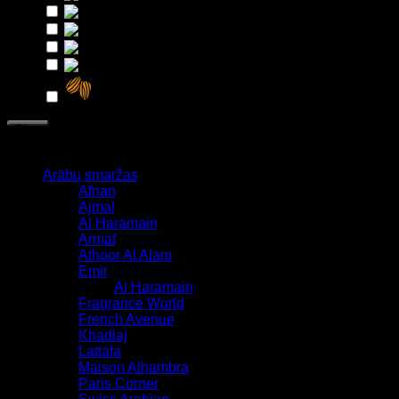
Austrumu aromāts
Atsvaidzinošs aromāts
Vaniļas aromāts
Ādas aromāts
Riekstu aromāts
Filtrs
Produktu kategorijas
Arābu smaržas
Afnan
Ajmal
Al Haramain
Armaf
Athoor Al Alam
Emir
Al Haramain
Fragrance World
French Avenue
Khadlaj
Lattafa
Maison Alhambra
Paris Corner