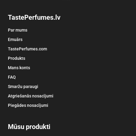
TastePerfumes.lv
Par mums
Emuārs
TastePerfumes.com
Produkts
Mans konts
FAQ
Smaržu paraugi
Atgriešanās nosacījumi
Piegādes nosacījumi
Mūsu produkti