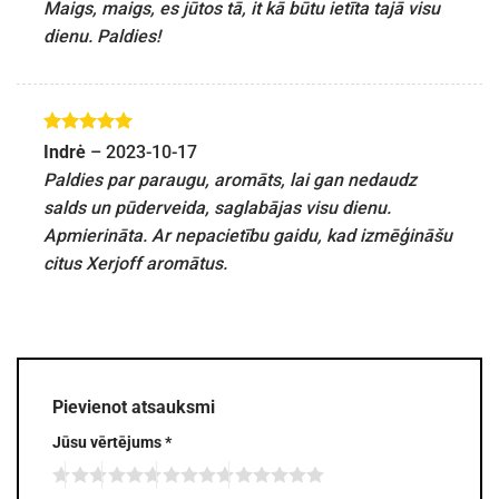
Maigs, maigs, es jūtos tā, it kā būtu ietīta tajā visu
dienu. Paldies!
Novērtēts
Indrė
–
2023-10-17
ar
5
no 5
Paldies par paraugu, aromāts, lai gan nedaudz
salds un pūderveida, saglabājas visu dienu.
Apmierināta. Ar nepacietību gaidu, kad izmēģināšu
citus Xerjoff aromātus.
Pievienot atsauksmi
Jūsu vērtējums
*