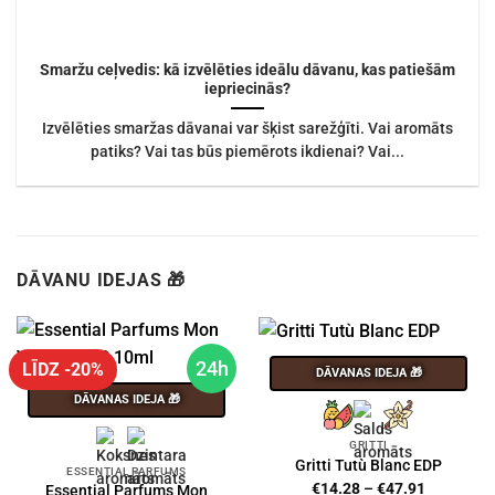
Smaržu ceļvedis: kā izvēlēties ideālu dāvanu, kas patiešām
iepriecinās?
Izvēlēties smaržas dāvanai var šķist sarežģīti. Vai aromāts
patiks? Vai tas būs piemērots ikdienai? Vai...
DĀVANU IDEJAS 🎁
24h
LĪDZ -20%
DĀVANAS IDEJA 🎁
DĀVANAS IDEJA 🎁
GRITTI
Gritti Tutù Blanc EDP
ESSENTIAL PARFUMS
Price
€
14.28
–
€
47.91
Essential Parfums Mon