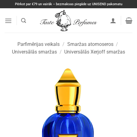
Skip
Pērkot par €79 un vairāk – bezmaksas piegāde uz UNISEND pakomatu
to
content
Parfimērijas veikals
/
Smaržas atomoseros
/
Universālās smaržas
/
Universālās Xerjoff smaržas