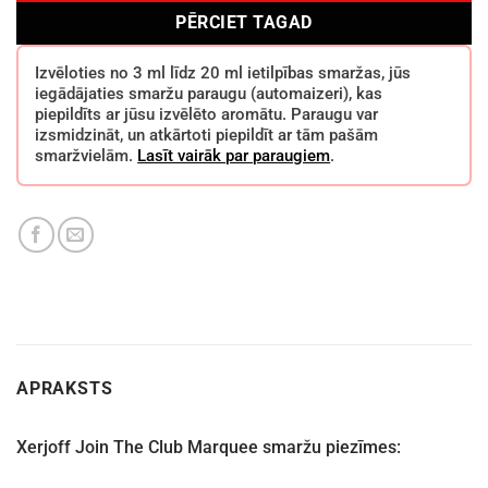
PĒRCIET TAGAD
Izvēloties no 3 ml līdz 20 ml ietilpības smaržas, jūs
iegādājaties smaržu paraugu (automaizeri), kas
piepildīts ar jūsu izvēlēto aromātu. Paraugu var
izsmidzināt, un atkārtoti piepildīt ar tām pašām
smaržvielām.
Lasīt vairāk par paraugiem
.
APRAKSTS
Xerjoff Join The Club Marquee smaržu piezīmes: