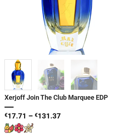
Xerjoff Join The Club Marquee EDP
Price
€
17.71
–
€
131.37
range:
€17.71