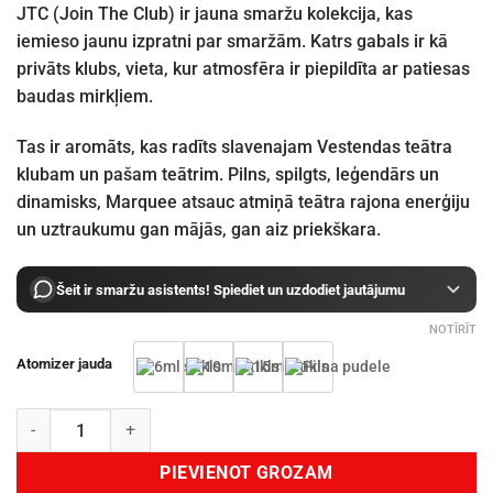
through
JTC (Join The Club) ir jauna smaržu kolekcija, kas
€131.37
iemieso jaunu izpratni par smaržām. Katrs gabals ir kā
privāts klubs, vieta, kur atmosfēra ir piepildīta ar patiesas
baudas mirkļiem.
Tas ir aromāts, kas radīts slavenajam Vestendas teātra
klubam un pašam teātrim. Pilns, spilgts, leģendārs un
dinamisks, Marquee atsauc atmiņā teātra rajona enerģiju
un uztraukumu gan mājās, gan aiz priekškara.
Šeit ir smaržu asistents! Spiediet un uzdodiet jautājumu
NOTĪRĪT
Atomizer jauda
Xerjoff Join The Club Marquee EDP daudzums
PIEVIENOT GROZAM