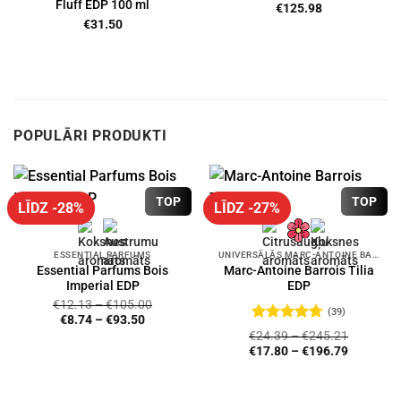
Fluff EDP 100 ml
€
125.98
€
31.50
POPULĀRI PRODUKTI
TOP
TOP
LĪDZ -28%
LĪDZ -27%
ESSENTIAL PARFUMS
UNIVERSĀLĀS MARC-ANTOINE BARROIS SMARŽAS
Essential Parfums Bois
Marc-Antoine Barrois Tilia
Imperial EDP
EDP
€
12.13
–
€
105.00
(39)
€
8.74
–
€
93.50
Novērtēts
€
24.39
–
€
245.21
ar
4.72
no
€
17.80
–
€
196.79
5