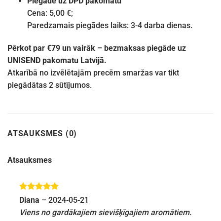
Piegāde uz DPD pakomatu
Cena: 5,00 €;
Paredzamais piegādes laiks: 3-4 darba dienas.
Pērkot par €79 un vairāk – bezmaksas piegāde uz
UNISEND pakomatu Latvijā.
Atkarībā no izvēlētajām precēm smaržas var tikt
piegādātas 2 sūtījumos.
ATSAUKSMES (0)
Atsauksmes
Novērtēts
Diana
–
2024-05-21
ar
5
no 5
Viens no gardākajiem sievišķīgajiem aromātiem.