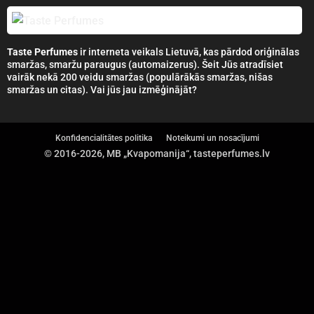
Taste Perfumes
ir interneta veikals Lietuvā, kas pārdod oriģinālas
smaržas, smaržu paraugus (automaizerus). Šeit Jūs atradīsiet
vairāk nekā 200 veidu smaržas (populārākās smaržas, nišas
smaržas un citas). Vai jūs jau izmēģinājāt?
Konfidencialitātes politika
Noteikumi un nosacījumi
© 2016-2026, MB „Kvapomanija“, tasteperfumes.lv