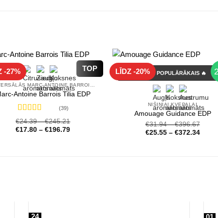
€27.31
TOP
Z -27%
LĪDZ -20%
GADA POPULĀRĀKAIS 🔥
UNIVERSĀLĀS MARC-ANTOINE BARROIS SMARŽAS
arc-Antoine Barrois Tilia EDP
NIŠINIAI KVEPALAI
(39)
Amouage Guidance EDP
Novērtēts
€
24.39
–
€
245.21
€
31.94
–
€
396.67
ar
4.72
no 5
€
17.80
–
€
196.79
€
25.55
–
€
372.34
24
01