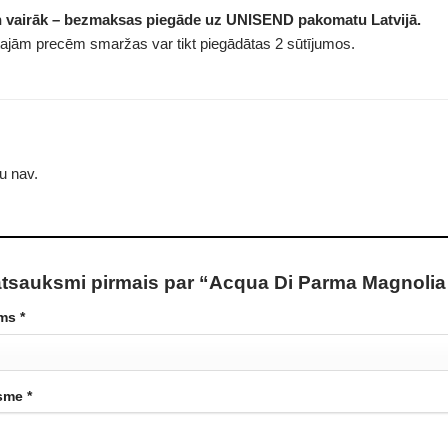
n vairāk – bezmaksas piegāde uz UNISEND pakomatu Latvijā.
tajām precēm smaržas var tikt piegādātas 2 sūtījumos.
u nav.
atsauksmi pirmais par “Acqua Di Parma Magnolia
ums
*
ksme
*