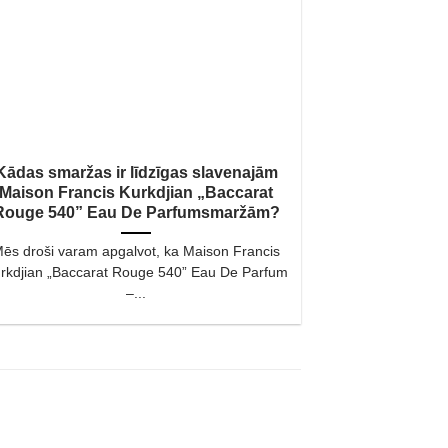
Kādas smaržas ir līdzīgas slavenajām
Maison Francis Kurkdjian „Baccarat
Rouge 540” Eau De Parfumsmaržām?
ēs droši varam apgalvot, ka Maison Francis
rkdjian „Baccarat Rouge 540” Eau De Parfum
–...