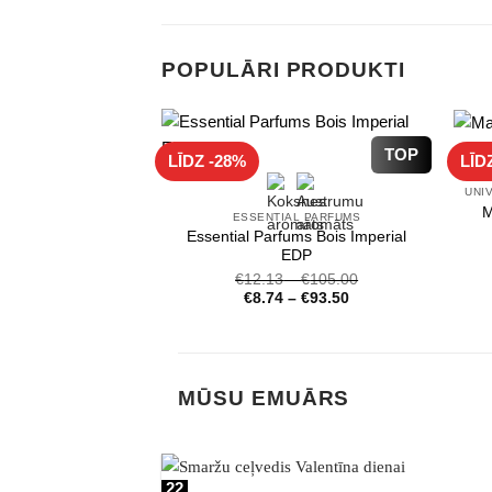
POPULĀRI PRODUKTI
TOP
LĪDZ -28%
LĪD
M
ESSENTIAL PARFUMS
Essential Parfums Bois Imperial
EDP
€
12.13
–
€
105.00
€
8.74
–
€
93.50
MŪSU EMUĀRS
22