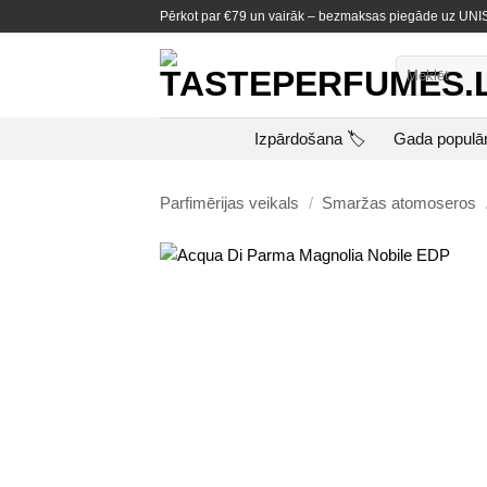
Skip
Pērkot par €79 un vairāk – bezmaksas piegāde uz U
to
content
Meklēt:
Izpārdošana 🏷️
Gada populā
Parfimērijas veikals
/
Smaržas atomoseros