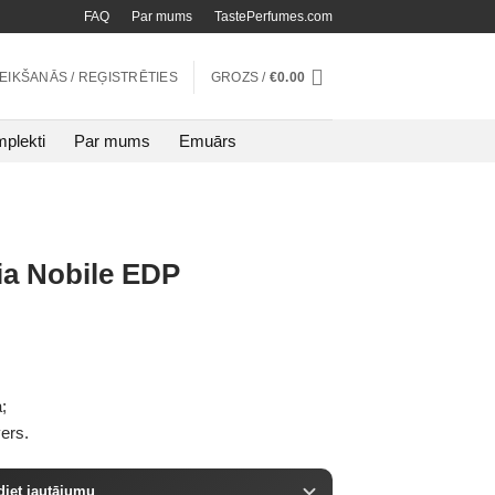
FAQ
Par mums
TastePerfumes.com
TEIKŠANĀS / REĢISTRĒTIES
GROZS /
€
0.00
plekti
Par mums
Emuārs
a Nobile EDP
;
vers.
diet jautājumu