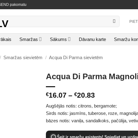
NISEND pakomatu
PIE
rākais
Smaržas
Sākums
Dāvanu karte
Smaržu kom
/
Smaržas sievietēm
/
Acqua Di Parma sievietēm
Acqua Di Parma Magnoli
Price
16.07
–
20.83
€
€
range:
Augšējās notis: citrons, bergamote;
€16.07
Sirds notis: jasmīns, tuberose, roze, magnolija
through
bāzes notis: vaniļa, sandalkoks, pačūlija, veti
€20.83
Šeit ir smaržu asistents! Spiediet un uzdo