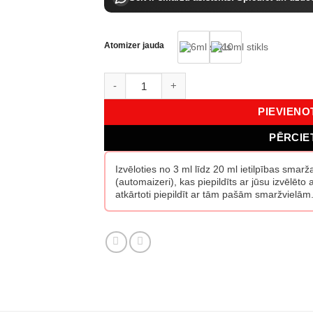
Atomizer jauda
Acqua Di Parma Magnolia Nobile EDP daud
PIEVIEN
PĒRCIE
Izvēloties no 3 ml līdz 20 ml ietilpības smar
(automaizeri), kas piepildīts ar jūsu izvēlēt
atkārtoti piepildīt ar tām pašām smaržvielām