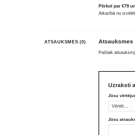
Pērkot par €79 u
Atkarībā no izvēlē
Atsauksmes
ATSAUKSMES (0)
Pašlaik atsauksmj
Uzraksti 
Jūsu vērtēj
Jūsu atsau