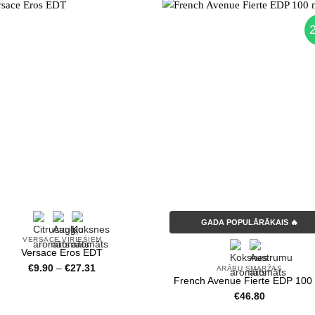
GADA POPULĀRĀKAIS 🔥
VERSACE VĪRIEŠIEM
Versace Eros EDT
Price
€
9.90
–
€
27.31
ARĀBU SMARŽAS
range:
French Avenue Fierte EDP 100
€9.90
€
46.80
through