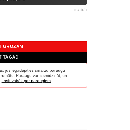
NOTĪRĪT
zums
OT GROZAM
T TAGAD
žas, jūs iegādājaties smaržu paraugu
o aromātu. Paraugu var izsmidzināt, un
.
Lasīt vairāk par paraugiem
.