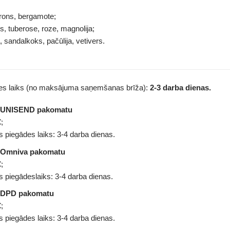
trons, bergamote;
s, tuberose, roze, magnolija;
, sandalkoks, pačūlija, vetivers.
des laiks (no maksājuma saņemšanas brīža):
2-3 darba dienas.
z UNISEND pakomatu
;
 piegādes laiks: 3-4 darba dienas.
 Omniva pakomatu
;
 piegādeslaiks: 3-4 darba dienas.
 DPD pakomatu
;
 piegādes laiks: 3-4 darba dienas.