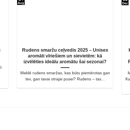
Aug
Dec
u
Rudens smaržu ceļvedis 2025 – Unisex
aromāti vīriešiem un sievietēm: kā
izvēlēties ideālu aromātu šai sezonai?
i.
Meklē rudens smaržas, kas būtu piemērotas gan
M
tev, gan tavai otrajai pusei? Rudens – tas...
Ku