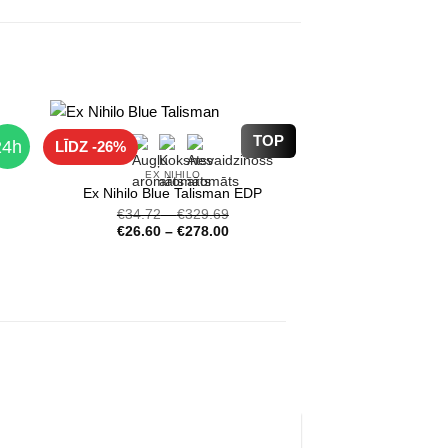
TOP
24h
LĪDZ -26%
EX NIHILO
Ex Nihilo Blue Talisman EDP
€
34.72
–
€
329.69
€
26.60
–
€
278.00