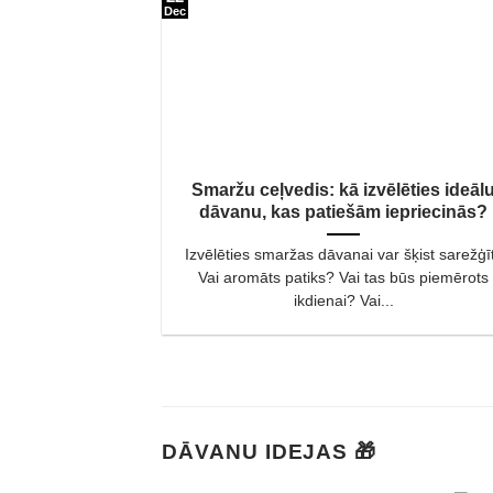
Dec
Smaržu ceļvedis: kā izvēlēties ideāl
dāvanu, kas patiešām iepriecinās?
Izvēlēties smaržas dāvanai var šķist sarežģīt
Vai aromāts patiks? Vai tas būs piemērots
ikdienai? Vai...
DĀVANU IDEJAS 🎁