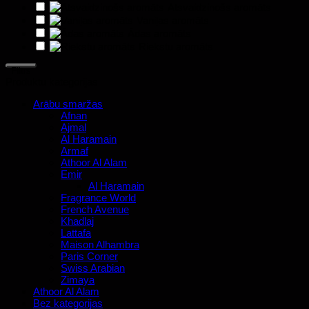
Atsvaidzinošs aromāts
Vaniļas aromāts
Ādas aromāts
Riekstu aromāts
Filtrs
Produktu kategorijas
Arābu smaržas
Afnan
Ajmal
Al Haramain
Armaf
Athoor Al Alam
Emir
Al Haramain
Fragrance World
French Avenue
Khadlaj
Lattafa
Maison Alhambra
Paris Corner
Swiss Arabian
Zimaya
Athoor Al Alam
Bez kategorijas