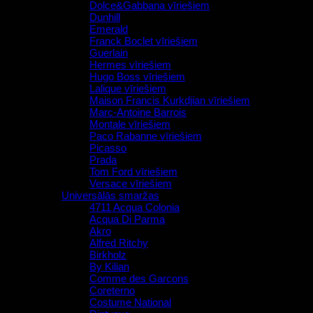
Dolce&Gabbana vīriešiem
Dunhill
Emerald
Franck Boclet vīriešiem
Guerlain
Hermes vīriešiem
Hugo Boss vīriešiem
Lalique vīriešiem
Maison Francis Kurkdjian vīriešiem
Marc-Antoine Barrois
Montale vīriešiem
Paco Rabanne vīriešiem
Picasso
Prada
Tom Ford vīriešiem
Versace vīriešiem
Universālās smaržas
4711 Acqua Colonia
Acqua Di Parma
Akro
Alfred Ritchy
Birkholz
By Kilian
Comme des Garcons
Coreterno
Costume National