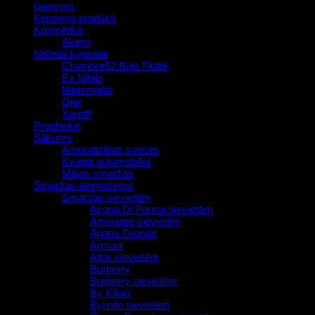
Genyum
Ķermeņa produkti
Kosmētika
Akims
Nišiniai kvepalai
Chambre52 Bois Flotté
Ex Nihilo
Nasomatto
Ojar
Xerjoff
Propheti.e
Sākums
Aromatizētas sveces
Kvapai automobiliui
Mājas smaržas
Smaržas atomoseros
Smaržas sievietēm
Acqua Di Parma sievietēm
Amouage sievietēm
Ariana Grande
Armani
Attar sievietēm
Burberry
Burberry sievietēm
By Kilian
Byredo sievietēm