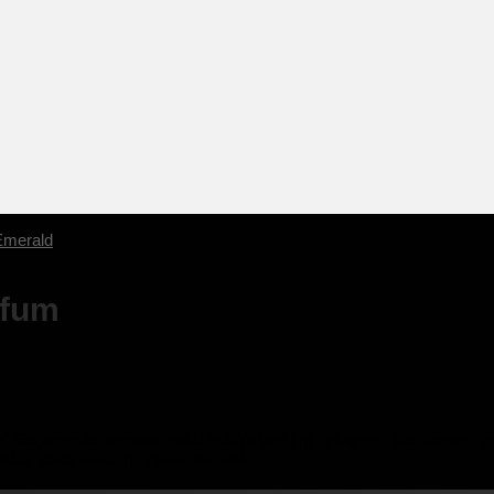
Emerald
rfum
Šis aromāts iemieso valdzinošu sievišķīgu eleganci, kas apņem un pil
ādas atstāj neaizmirstamu iespaidu.