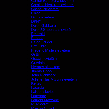
Carner Barcelona sievietēm
Carolina Herrera sievietēm
Chanel sievietēm
Chloé
Dior sievietēm
DKNY
Dolce Gabbana
Dolce&Gabbana sievietēm
Emerald
Escada
Estee Lauder
Etat Libre
Frederic Malle sievietēm
Gritti
Gucci sievietēm
Guerlain
Hermes sievietēm
Jimmy Choo
John Richmond
Juliette Has A Gun sievietēm
Kenzo
Lacoste
Lalique sievietēm
Lancome
Laurent Mazzone
M. Micallef
Maison Crivelli