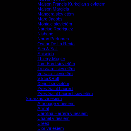
Maison Francis Kurkdjian sievietēm
Maison Margiela
Mancera sievietēm
Marc Jacobs
Montale sievietēm
Narciso Rodriguez
Nishane
Noran Perfumes
Oscar De La Renta
Sea & Salt
Shiseido
Thierry Mugler
Tom Ford sievietēm
Trussardi sievietēm
Versace sievietēm
Viktor&Rolf
Xerjoff sievietēm
Yves Saint Laurent
Yves Saint Laurent sievietēm
Smaržas vīriešiem
Amouage vīriešiem
Armaf
Carolina Herrera vīriešiem
Chanel vīriešiem
Creed
Dior vīriešiem