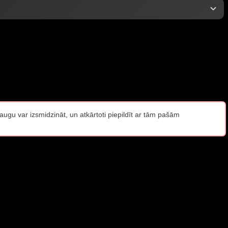
raugu var izsmidzināt, un atkārtoti piepildīt ar tām pašām