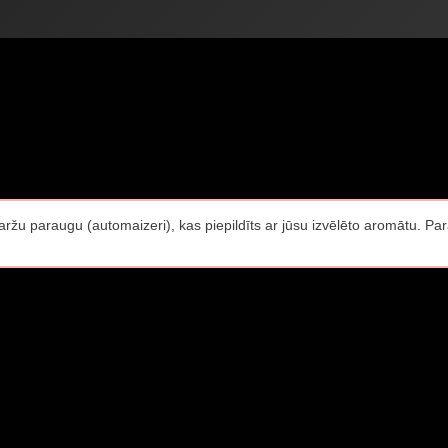
maržu paraugu (automaizeri), kas piepildīts ar jūsu izvēlēto aromātu. Pa