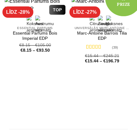
PRIZE
PRIZE
TOP
TOP
LĪDZ -28%
LĪDZ -27%
ESSENTIAL PARFUMS
UNIVERSĀLĀS MARC-ANTOINE BARROIS SMARŽAS
Essential Parfums Bois
Marc-Antoine Barrois Tilia
Imperial EDP
EDP
€
8.15
–
€
105.00
(39)
€
8.15
–
€
93.50
Novērtēts
€
15.44
–
€
245.21
ar
4.72
no 5
€
15.44
–
€
196.79