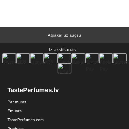
Atpakaļ uz augšu
Izrakstīšanās:
TastePerfumes.lv
Par mums
Emuārs
TastePerfumes.com
Produkts