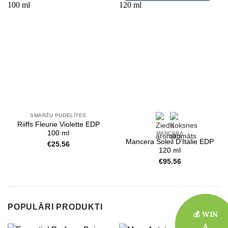
SMARŽU PUDELĪTES
Riiffs Fleurie Violette EDP
100 ml
MANCERA
Mancera Soleil D’Italie EDP
€
25.56
120 ml
€
95.56
POPULĀRI PRODUKTI
💰 WIN
💰 WIN
A
A