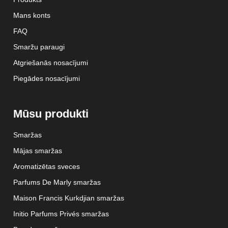
Mans konts
FAQ
Smaržu paraugi
Atgriešanās nosacījumi
Piegādes nosacījumi
Mūsu produkti
Smaržas
Mājas smaržas
Aromatizētas sveces
Parfums De Marly smaržas
Maison Francis Kurkdjian smaržas
Initio Parfums Privés smaržas