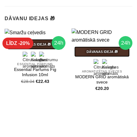
DĀVANU IDEJAS 🎁
24h
24h
LĪDZ -20%
DĀVANAS IDEJA 🎁
DĀVANAS IDEJA 🎁
ESSENTIAL PARFUMS
Essential Parfums Fig
AROMATIZĒTAS SVECES
Infusion 10ml
MODERN GRID aromātiskā
Original
Current
€
28.04
€
22.43
svece
price
price
€
20.20
was:
is:
€28.04.
€22.43.