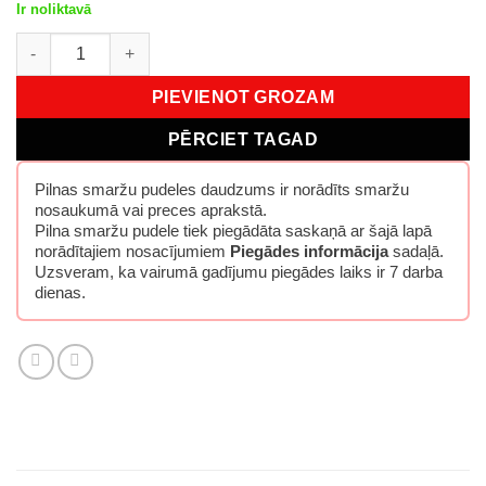
Ir noliktavā
Emir Forbidden Sugar Extrait De Parfum100 ml daudzums
PIEVIENOT GROZAM
PĒRCIET TAGAD
Pilnas smaržu pudeles daudzums ir norādīts smaržu
nosaukumā vai preces aprakstā.
Pilna smaržu pudele tiek piegādāta saskaņā ar šajā lapā
norādītajiem nosacījumiem
Piegādes informācija
sadaļā.
Uzsveram, ka vairumā gadījumu piegādes laiks ir 7 darba
dienas.