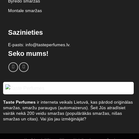
Byredo smaržas
Montale smaržas
Sazinieties
E-pasts: info@tasteperfumes.lv.
Seko mums!
Taste Perfumes
ir interneta veikals Lietuvā, kas pārdod oriģinālas
smaržas, smaržu paraugus (automaizerus). Šeit Jūs atradīsiet
vairāk nekā 200 veidu smaržas (populārākās smaržas, nišas
smaržas un citas). Vai jūs jau izmēģinājāt?