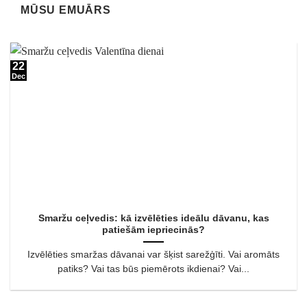
MŪSU EMUĀRS
22
Dec
Smaržu ceļvedis: kā izvēlēties ideālu dāvanu, kas
patiešām iepriecinās?
Izvēlēties smaržas dāvanai var šķist sarežģīti. Vai aromāts
patiks? Vai tas būs piemērots ikdienai? Vai...