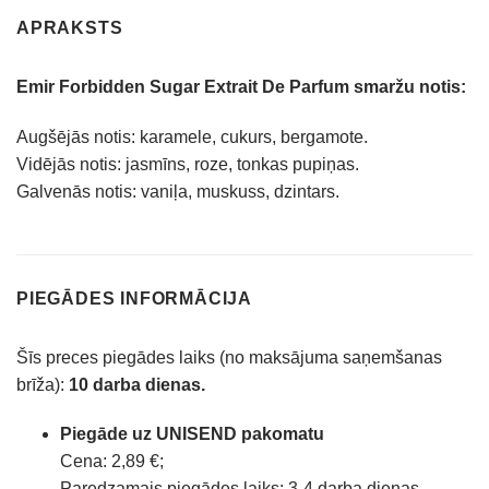
APRAKSTS
Emir Forbidden Sugar Extrait De Parfum smaržu notis:
Augšējās notis: karamele, cukurs, bergamote.
Vidējās notis: jasmīns, roze, tonkas pupiņas.
Galvenās notis: vaniļa, muskuss, dzintars.
PIEGĀDES INFORMĀCIJA
Šīs preces piegādes laiks (no maksājuma saņemšanas
brīža):
10 darba dienas.
Piegāde uz UNISEND pakomatu
Cena: 2,89 €;
Paredzamais piegādes laiks: 3-4 darba dienas.