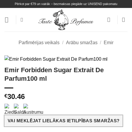
Skip
Pērkot par €79 un vairāk – bezmaksas piegāde uz UNISEND pakomatu
to
content
Parfimērijas veikals
/
Arābu smaržas
/
Emir
Emir Forbidden Sugar Extrait De
Parfum100 ml
30.46
€
VAI MEKLĒJAT LIELĀKAS IETILPĪBAS SMARŽAS?