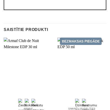
SAISTĪTIE PRODUKTI
BEZMAKSAS PIEGĀDE
ARMAF
SMARŽU PUDELĪTES