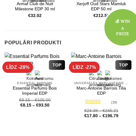
Armaf Club de Nuit
Xerjoff Oud Stars Mamluk
Milestone EDP 30 ml
EDP 50 ml
€
32.02
€
212.52
💰 WIN
💰 WIN
A
A
PRIZE
PRIZE
POPULĀRI PRODUKTI
TOP
TOP
LĪDZ -28%
LĪDZ -27%
ESSENTIAL PARFUMS
UNIVERSĀLĀS MARC-ANTOINE BARROIS SMARŽAS
Essential Parfums Bois
Marc-Antoine Barrois Tilia
Imperial EDP
EDP
€
8.15
–
€
105.00
(39)
€
8.15
–
€
93.50
Novērtēts
€
24.39
–
€
245.21
ar
4.72
no 5
€
17.80
–
€
196.79