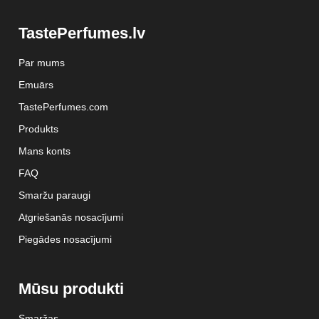
TastePerfumes.lv
Par mums
Emuārs
TastePerfumes.com
Produkts
Mans konts
FAQ
Smaržu paraugi
Atgriešanās nosacījumi
Piegādes nosacījumi
Mūsu produkti
Smaržas