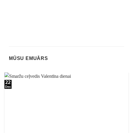
MŪSU EMUĀRS
22
Dec