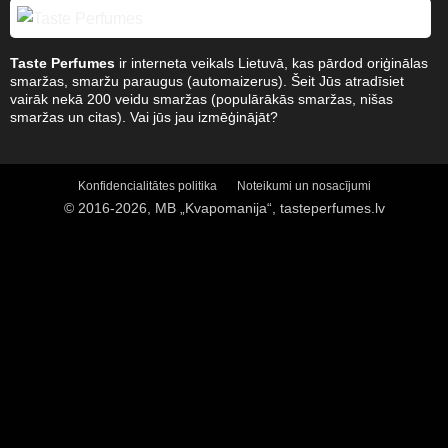
Taste Perfumes
ir interneta veikals Lietuvā, kas pārdod oriģinālas
smaržas, smaržu paraugus (automaizerus). Šeit Jūs atradīsiet
vairāk nekā 200 veidu smaržas (populārākās smaržas, nišas
smaržas un citas). Vai jūs jau izmēģinājāt?
Konfidencialitātes politika
Noteikumi un nosacījumi
© 2016-2026, MB „Kvapomanija“, tasteperfumes.lv