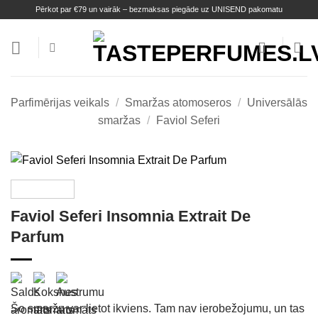
Skip
Pērkot par €79 un vairāk – bezmaksas piegāde uz UNISEND pakomatu
to
content
Parfimērijas veikals
/
Smaržas atomoseros
/
Universālās
smaržas
/
Faviol Seferi
Faviol Seferi Insomnia Extrait De
Parfum
Šo smaržu var lietot ikviens. Tam nav ierobežojumu, un tas