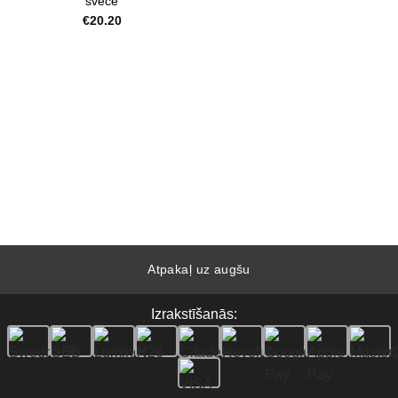
svece
€
20.20
Atpakaļ uz augšu
Izrakstīšanās: