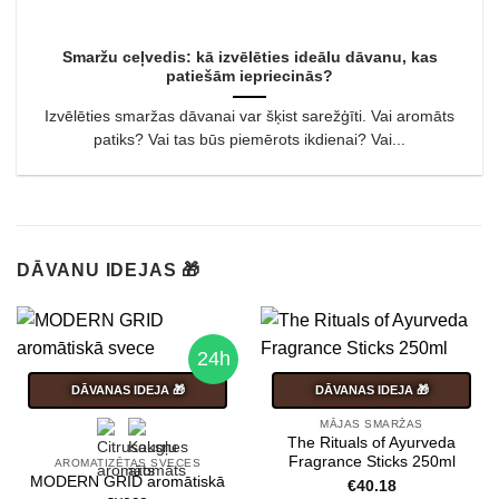
Smaržu ceļvedis: kā izvēlēties ideālu dāvanu, kas
patiešām iepriecinās?
Izvēlēties smaržas dāvanai var šķist sarežģīti. Vai aromāts
patiks? Vai tas būs piemērots ikdienai? Vai...
DĀVANU IDEJAS 🎁
24h
DĀVANAS IDEJA 🎁
DĀVANAS IDEJA 🎁
MĀJAS SMARŽAS
The Rituals of Ayurveda
Fragrance Sticks 250ml
AROMATIZĒTAS SVECES
MODERN GRID aromātiskā
€
40.18