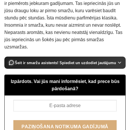
ir piemērots jebkuram gadījumam. Tas iepriecinās jūs un
jūsu draugu loku ar pirmo smaržu, kuru varēsiet baudīt
stundu pēc stundas. Īsta mūsdienu parfimērijas klasika.
Insomnia ir smarža, kuru nevar aizmirst un nevar noslēpt.
Neparasts aromāts, kas nevienu neatstāj vienaldzīgu. Tas
jūs iepriecinās un šokēs jau pēc pirmās smaržas
uzsmaržas.
Šeit ir smaržu asistents! Spiediet un uzdodiet jautājumu
Izpārdots. Vai jūs mani informēsiet, kad prece būs
pārdošanā?
PAZIŅOŠANA NOTIKUMA GADĪJUMĀ