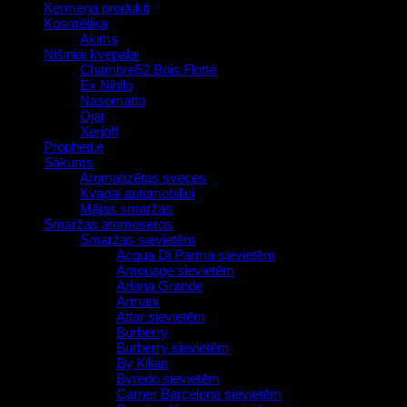
Ķermeņa produkti
Kosmētika
Akims
Nišiniai kvepalai
Chambre52 Bois Flotté
Ex Nihilo
Nasomatto
Ojar
Xerjoff
Propheti.e
Sākums
Aromatizētas sveces
Kvapai automobiliui
Mājas smaržas
Smaržas atomoseros
Smaržas sievietēm
Acqua Di Parma sievietēm
Amouage sievietēm
Ariana Grande
Armani
Attar sievietēm
Burberry
Burberry sievietēm
By Kilian
Byredo sievietēm
Carner Barcelona sievietēm