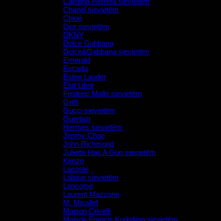
Carolina Herrera sievietēm
Chanel sievietēm
Chloé
Dior sievietēm
DKNY
Dolce Gabbana
Dolce&Gabbana sievietēm
Emerald
Escada
Estee Lauder
Etat Libre
Frederic Malle sievietēm
Gritti
Gucci sievietēm
Guerlain
Hermes sievietēm
Jimmy Choo
John Richmond
Juliette Has A Gun sievietēm
Kenzo
Lacoste
Lalique sievietēm
Lancome
Laurent Mazzone
M. Micallef
Maison Crivelli
Maison Francis Kurkdjian sievietēm