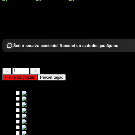
Lattafa Ramz Silver Eau de Parfum
ir vīriešu smaržas, kas piede
elegantu aromātu, kas piemērots gan vīriešiem, gan sievietēm.
Lattafa Ramz Silver ir lieliska izvēle tiem, kam patīk saldi, pikanti u
pārliecības un izsmalcinātības sajūtu.
Šeit ir smaržu asistents! Spiediet un uzdodiet jautājumu
Ir noliktavā
Lattafa
Ramz
Pievienot grozam
Pērciet tagad
Silver
Filtrēt pēc smaržu aromāta
EDP
100
Citrusaugļu aromāts
ml
Augļu aromāts
daudzums
Ziedu aromāts
Salds aromāts
Koksnes aromāts
Dzintara aromāts
Austrumu aromāts
Atsvaidzinošs aromāts