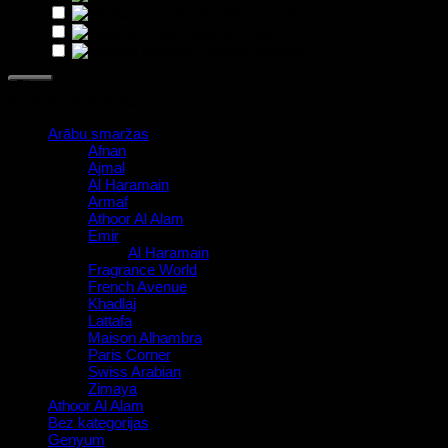
Vaniļas aromāts
Ādas aromāts
Riekstu aromāts
Filtrs
Produktu kategorijas
Arābu smaržas
Afnan
Ajmal
Al Haramain
Armaf
Athoor Al Alam
Emir
Al Haramain
Fragrance World
French Avenue
Khadlaj
Lattafa
Maison Alhambra
Paris Corner
Swiss Arabian
Zimaya
Athoor Al Alam
Bez kategorijas
Genyum