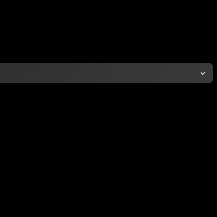
mātisko garšaugu un silto koka notis, radot pavedinošu un
ērots gan ikdienas lietošanai, gan īpašiem gadījumiem, sniedzot