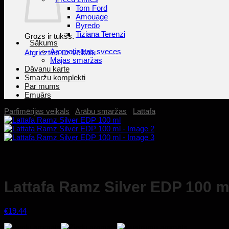
Tom Ford
Amouage
Byredo
Tiziana Terenzi
Grozs ir tukšs.
Sākums
Aromatizētas sveces
Atgriezties uz veikalu
Mājas smaržas
Dāvanu karte
Smaržu komplekti
Par mums
Emuārs
Parfimērijas veikals
/
Arābu smaržas
/
Lattafa
Lattafa Ramz Silver EDP 100 m
€
19.44