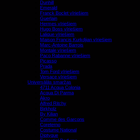
Dunhill
Emerald
Franck Boclet vīriešiem
Guerlain
Hermes vīriešiem
Hugo Boss vīriešiem
Lalique vīriešiem
Maison Francis Kurkdjian vīriešiem
Marc-Antoine Barrois
Montale vīriešiem
Paco Rabanne vīriešiem
Picasso
Prada
Tom Ford vīriešiem
Versace vīriešiem
Universālās smaržas
4711 Acqua Colonia
Acqua Di Parma
Akro
Alfred Ritchy
Birkholz
By Kilian
Comme des Garcons
Coreterno
Costume National
Diptyque