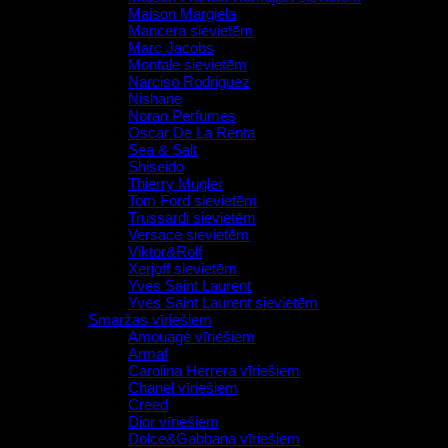
Maison Margiela
Mancera sievietēm
Marc Jacobs
Montale sievietēm
Narciso Rodriguez
Nishane
Noran Perfumes
Oscar De La Renta
Sea & Salt
Shiseido
Thierry Mugler
Tom Ford sievietēm
Trussardi sievietēm
Versace sievietēm
Viktor&Rolf
Xerjoff sievietēm
Yves Saint Laurent
Yves Saint Laurent sievietēm
Smaržas vīriešiem
Amouage vīriešiem
Armaf
Carolina Herrera vīriešiem
Chanel vīriešiem
Creed
Dior vīriešiem
Dolce&Gabbana vīriešiem