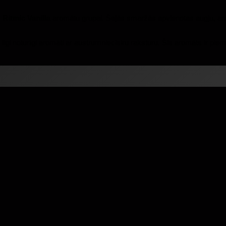
r
Ritmic Vanilla
aromātu grupai.
Šajās smaržās apvienotas augļu, aro
n ilgi noturīgi aromāti ar austrumniecisku raksturu.
Šis aromāts ir piem