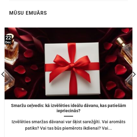
MŪSU EMUĀRS
22
Dec
Smaržu ceļvedis: kā izvēlēties ideālu dāvanu, kas patiešām
iepriecinās?
Izvēlēties smaržas dāvanai var šķist sarežģīti. Vai aromāts
patiks? Vai tas būs piemērots ikdienai? Vai...