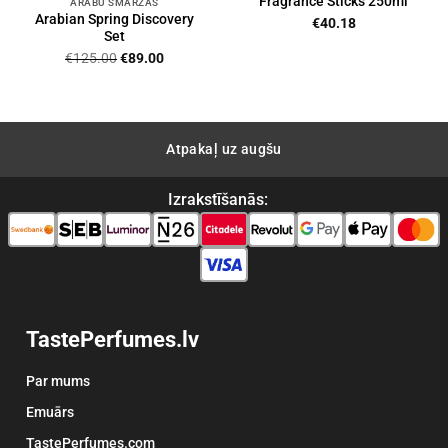
Fragrance Sticks 250ml
ARĀBU SMARŽAS
Arabian Spring Discovery
€
40.18
Set
Original
Current
€
125.00
€
89.00
price
price
was:
is:
€125.00.
€89.00.
Atpakaļ uz augšu
Izrakstīšanās:
TastePerfumes.lv
Par mums
Emuārs
TastePerfumes.com