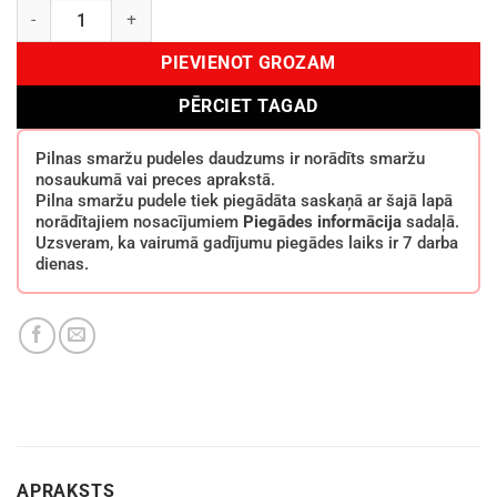
Maison Alhambra Encode Mountain EDP 100 ml daudzums
PIEVIENOT GROZAM
PĒRCIET TAGAD
Pilnas smaržu pudeles daudzums ir norādīts smaržu
nosaukumā vai preces aprakstā.
Pilna smaržu pudele tiek piegādāta saskaņā ar šajā lapā
norādītajiem nosacījumiem
Piegādes informācija
sadaļā.
Uzsveram, ka vairumā gadījumu piegādes laiks ir 7 darba
dienas.
APRAKSTS