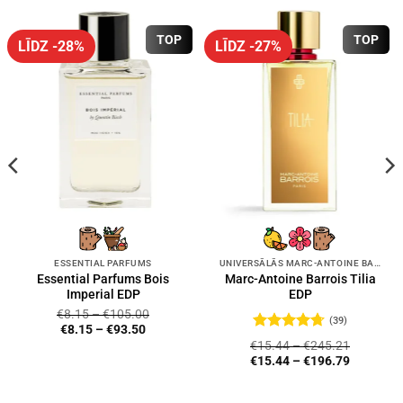
TOP
TOP
LĪDZ -28%
LĪDZ -27%
ESSENTIAL PARFUMS
UNIVERSĀLĀS MARC-ANTOINE BARROIS SMARŽAS
Essential Parfums Bois
Marc-Antoine Barrois Tilia
Imperial EDP
EDP
€
8.15
–
€
105.00
(39)
€
8.15
–
€
93.50
Novērtēts
€
15.44
–
€
245.21
ar
4.72
no
€
15.44
–
€
196.79
5