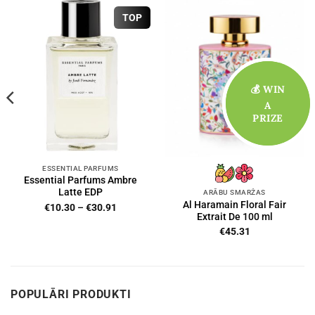
TOP
💰 WIN
💰 WIN
A
A
PRIZE
PRIZE
ESSENTIAL PARFUMS
Essential Parfums Ambre
Latte EDP
ARĀBU SMARŽAS
Al Haramain Floral Fair
Price
€
10.30
–
€
30.91
Extrait De 100 ml
range:
€10.30
€
45.31
through
€30.91
POPULĀRI PRODUKTI