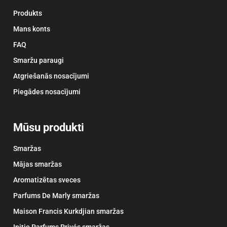
Produkts
Mans konts
FAQ
Smaržu paraugi
Atgriešanās nosacījumi
Piegādes nosacījumi
Mūsu produkti
Smaržas
Mājas smaržas
Aromatizētas sveces
Parfums De Marly smaržas
Maison Francis Kurkdjian smaržas
Initio Parfums Privés smaržas