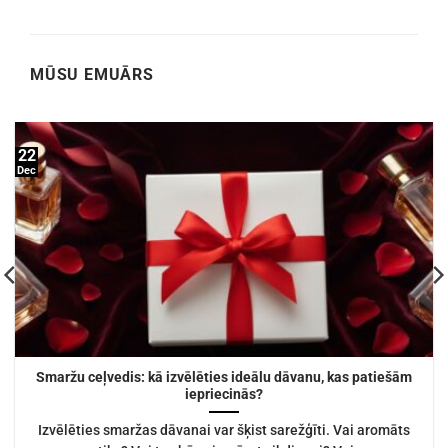
MŪSU EMUĀRS
22
Dec
Smaržu ceļvedis: kā izvēlēties ideālu dāvanu, kas patiešām
iepriecinās?
Izvēlēties smaržas dāvanai var šķist sarežģīti. Vai aromāts