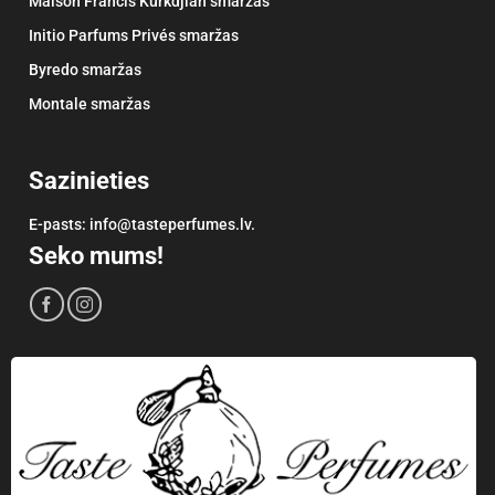
Maison Francis Kurkdjian smaržas
Initio Parfums Privés smaržas
Byredo smaržas
Montale smaržas
Sazinieties
E-pasts: info@tasteperfumes.lv.
Seko mums!