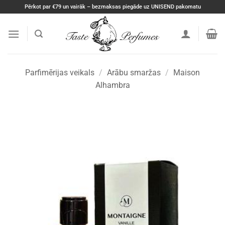
Skip
Pērkot par €79 un vairāk – bezmaksas piegāde uz UNISEND pakomatu
to
content
Parfimērijas veikals
/
Arābu smaržas
/
Maison
Alhambra