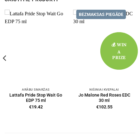
BEZMAKSAS PIEGĀDE
💰 WIN
💰 WIN
A
A
PRIZE
PRIZE
ARĀBU SMARŽAS
NIŠINIAI KVEPALAI
Lattafa Pride Stop Wait Go
Jo Malone Red Roses EDC
EDP 75 ml
30 ml
€
19.42
€
102.55