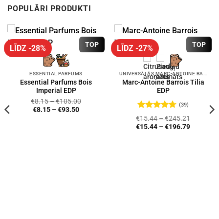
POPULĀRI PRODUKTI
TOP
TOP
LĪDZ -28%
LĪDZ -27%
ESSENTIAL PARFUMS
UNIVERSĀLĀS MARC-ANTOINE BARROIS SMARŽAS
Essential Parfums Bois
Marc-Antoine Barrois Tilia
Imperial EDP
EDP
€
8.15
–
€
105.00
(39)
€
8.15
–
€
93.50
Novērtēts
€
15.44
–
€
245.21
ar
4.72
no
€
15.44
–
€
196.79
5