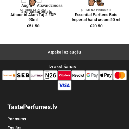
ATHOOR AL ALAM
ĶERMEŅA PRODUKTI
Athoor Al Alam Taj 2 EDP
Essential Parfums Bois
90ml
Imperial hand cream 50 ml
€
51.50
€
20.50
Atpakaļ uz augšu
Izrakstīšanās:
TastePerfumes.lv
Par mums
Emuārs