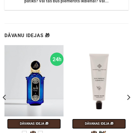
patiks? Vai tas būs piemērots ikdienai? Vai...
DĀVANU IDEJAS 🎁
24h
DĀVANAS IDEJA 🎁
DĀVANAS IDEJA 🎁