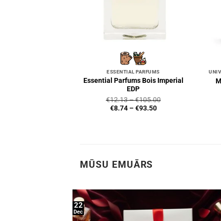
ESSENTIAL PARFUMS
Essential Parfums Bois Imperial
M
EDP
€
12.13
–
€
105.00
€
8.74
–
€
93.50
MŪSU EMUĀRS
22
Dec