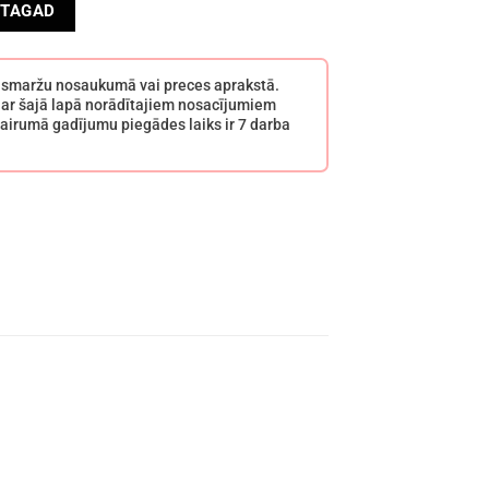
 100 ml daudzums
 TAGAD
s smaržu nosaukumā vai preces aprakstā.
 ar šajā lapā norādītajiem nosacījumiem
airumā gadījumu piegādes laiks ir 7 darba