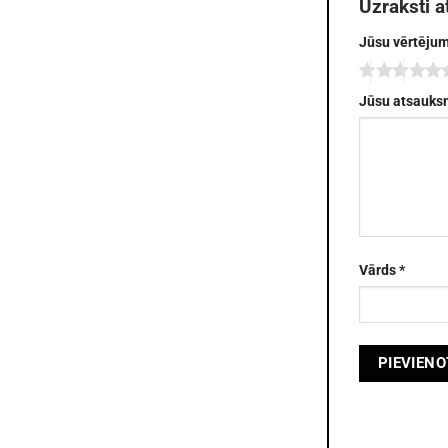
Uzraksti a
Jūsu vērtēju
Jūsu atsauk
Vārds
*