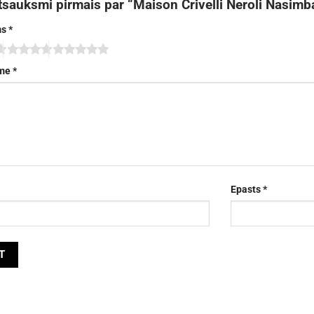
tsauksmi pirmais par “Maison Crivelli Neroli Nasim
ms
*
sme
*
Epasts
*