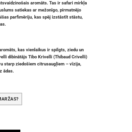
atsvaidzinošais aromāts. Tas ir safari mirkļa
auslums satiekas ar mežonīgo, pirmatnējo
šas parfimēriju, kas spēj izstāstīt stāstu,
as.
aromāts, kas vienlaikus ir spilgts, ziedu un
li dibinātājs Tibo Krivelli (Thibaud Crivelli)
u starp ziedošiem citrusaugļiem – vīzija,
uz ādas.
SMARŽAS?