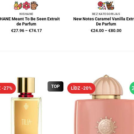
NISHANE
BEZ KATEGORIJAS
HANE Meant To Be Seen Extrait
New Notes Caramel Vanilla Extr
de Parfum
De Parfum
Price
Price
€
27.96
–
€
74.17
€
24.00
–
€
80.00
range:
range:
€27.96
€24.0
through
throug
€74.17
€80.0
TOP
Z -27%
LĪDZ -20%