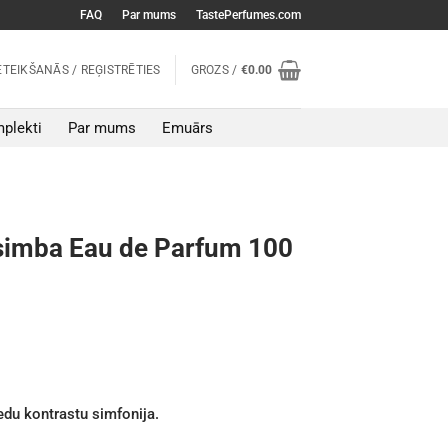
FAQ
Par mums
TastePerfumes.com
ETEIKŠANĀS / REĢISTRĒTIES
GROZS /
€
0.00
plekti
Par mums
Emuārs
asimba Eau de Parfum 100
edu kontrastu simfonija.