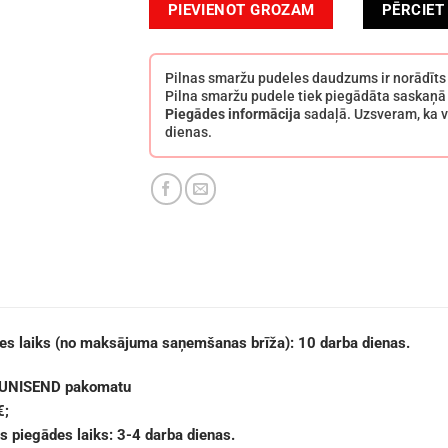
Maison Crivelli Neroli Nasimba Eau de Parfum
PIEVIENOT GROZAM
PĒRCIET
Pilnas smaržu pudeles daudzums ir norādīt
Pilna smaržu pudele tiek piegādāta saskaņā
Piegādes informācija
sadaļā. Uzsveram, ka v
dienas.
des laiks (no maksājuma saņemšanas brīža):
10 darba dienas.
 UNISEND pakomatu
€;
 piegādes laiks: 3-4 darba dienas.