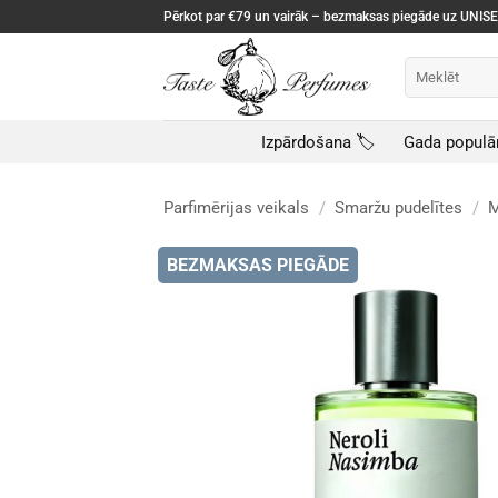
Skip
Pērkot par €79 un vairāk – bezmaksas piegāde uz UNI
to
content
Meklēt:
Izpārdošana 🏷️
Gada populā
Parfimērijas veikals
/
Smaržu pudelītes
/
M
BEZMAKSAS PIEGĀDE