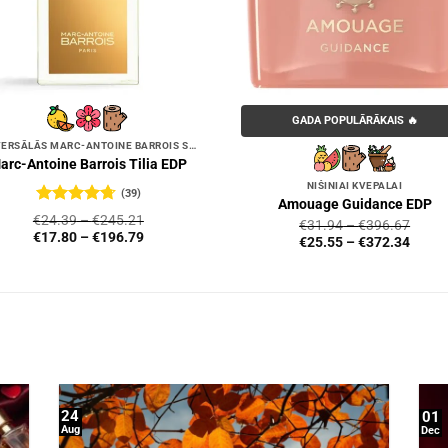
GADA POPULĀRĀKAIS 🔥
UNIVERSĀLĀS MARC-ANTOINE BARROIS SMARŽAS
arc-Antoine Barrois Tilia EDP
NIŠINIAI KVEPALAI
(39)
Amouage Guidance EDP
Novērtēts
€
24.39
–
€
245.21
€
31.94
–
€
396.67
ar
4.72
no
€
17.80
–
€
196.79
€
25.55
–
€
372.34
5
24
01
Aug
Dec