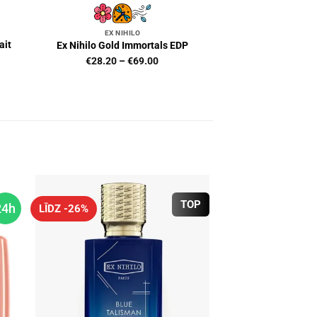
EX NIHILO
ait
Ex Nihilo Gold Immortals EDP
Price
€
28.20
–
€
69.00
range:
€28.20
0
through
h
€69.00
0
TOP
24h
LĪDZ -26%