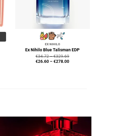
EX NIHILO
Ex Nihilo Blue Talisman EDP
€
34.72
–
€
329.69
€
26.60
–
€
278.00