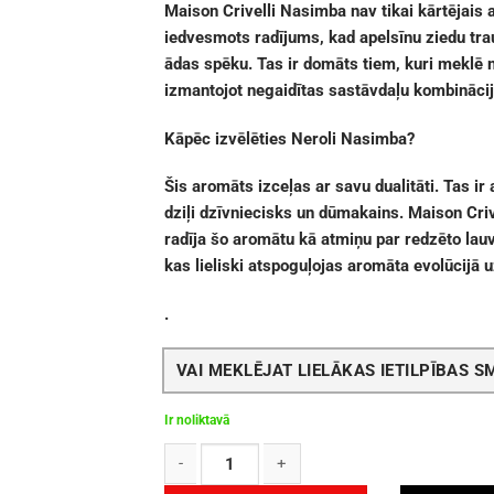
Maison Crivelli Nasimba
nav tikai kārtējais 
iedvesmots radījums, kad apelsīnu ziedu tr
ādas spēku. Tas ir domāts tiem, kuri meklē ni
izmantojot negaidītas sastāvdaļu kombinācij
Kāpēc izvēlēties Neroli Nasimba?
Šis aromāts izceļas ar savu dualitāti. Tas ir 
dziļi dzīvniecisks un dūmakains. Maison Crivel
radīja šo aromātu kā atmiņu par redzēto lauv
kas lieliski atspoguļojas aromāta evolūcijā 
.
VAI MEKLĒJAT LIELĀKAS IETILPĪBAS 
Ir noliktavā