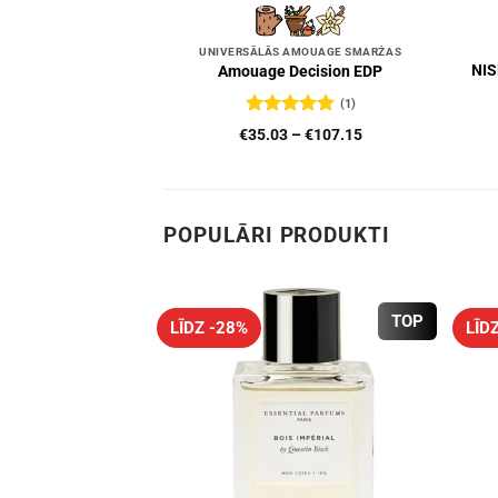
UNIVERSĀLĀS AMOUAGE SMARŽAS
NIS
Amouage Decision EDP
(1)
Novērtēts
Price
€
35.03
–
€
107.15
ar
5
no 5
range:
€35.03
through
€107.15
POPULĀRI PRODUKTI
TOP
LĪDZ -28%
LĪD