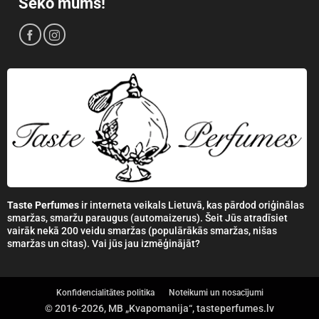
Seko mums!
Taste Perfumes
ir interneta veikals Lietuvā, kas pārdod oriģinālas
smaržas, smaržu paraugus (automaizerus). Šeit Jūs atradīsiet
vairāk nekā 200 veidu smaržas (populārākās smaržas, nišas
smaržas un citas). Vai jūs jau izmēģinājāt?
Konfidencialitātes politika
Noteikumi un nosacījumi
© 2016-2026, MB „Kvapomanija“, tasteperfumes.lv