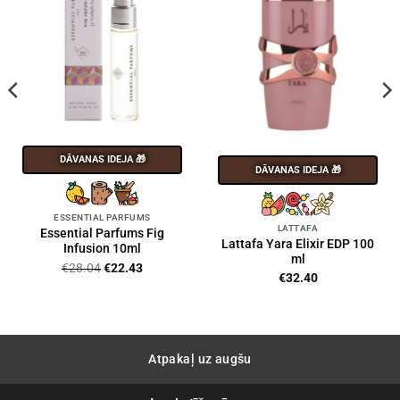
DĀVANAS IDEJA 🎁
DĀVANAS IDEJA 🎁
ESSENTIAL PARFUMS
LATTAFA
Essential Parfums Fig
Lattafa Yara Elixir EDP 100
Infusion 10ml
ml
Original
Current
€
28.04
€
22.43
€
32.40
price
price
was:
is:
€28.04.
€22.43.
Atpakaļ uz augšu