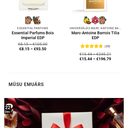
ESSENTIAL PARFUMS
UNIVERSĀLĀS MARC-ANTOINE BARROIS SMARŽAS
Essential Parfums Bois
Marc-Antoine Barrois Tilia
Imperial EDP
EDP
€
8.15
–
€
105.00
(39)
€
8.15
–
€
93.50
Novērtēts
€
15.44
–
€
245.21
ar
4.72
no
€
15.44
–
€
196.79
5
MŪSU EMUĀRS
22
Dec