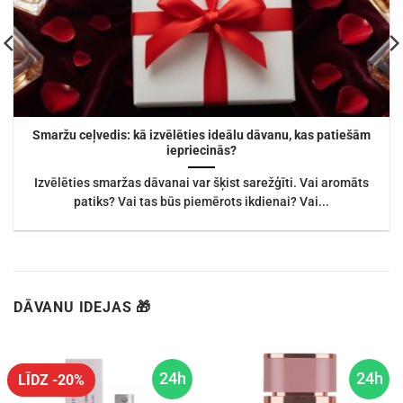
Smaržu ceļvedis: kā izvēlēties ideālu dāvanu, kas patiešām
iepriecinās?
Izvēlēties smaržas dāvanai var šķist sarežģīti. Vai aromāts
patiks? Vai tas būs piemērots ikdienai? Vai...
DĀVANU IDEJAS 🎁
24h
24h
LĪDZ -20%