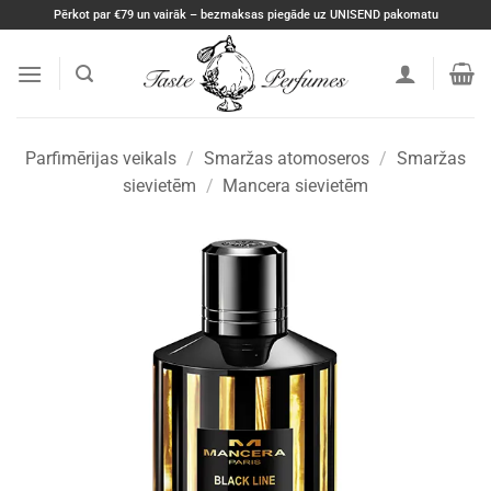
Skip
Pērkot par €79 un vairāk – bezmaksas piegāde uz UNISEND pakomatu
to
content
Parfimērijas veikals
/
Smaržas atomoseros
/
Smaržas
sievietēm
/
Mancera sievietēm