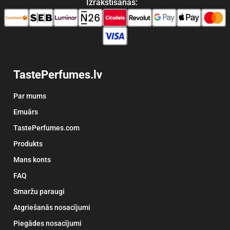
Izrakstīšanās:
TastePerfumes.lv
Par mums
Emuārs
TastePerfumes.com
Produkts
Mans konts
FAQ
Smaržu paraugi
Atgriešanās nosacījumi
Piegādes nosacījumi