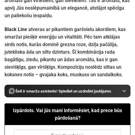
aromāts gan vīriešiem, gan sievietēm. Tas ir aromāts, kas
apvij Jūs noslēpumainībā un elegancē, atstājot spēcīgu
un paliekošu iespaidu.
Black Line
atveras ar pikantiem garšvielu akordiem, kas
smaržai piešķir enerģiju un vitalitāti. Pēc tam atklājas
sirds notis, kurās dominē grezna roze, dziļa pačūlija,
jutekliska āda un silts dzintars. Šī kombinācija rada
bagātīgu, ziedu, pikantu un ādas aromātu, kas ir gan
sievišķīgs, gan vīrišķīgs. Kompozīciju noslēdz siltas un
koksnes notis – gvajaka koks, muskuss un sandalkoks.
Šeit ir smaržu asistents! Spiediet un uzdodiet jautājumu
Izpārdots. Vai jūs mani informēsiet, kad prece būs
pārdošanā?