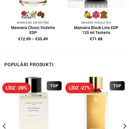
MANCERA SIEVIETĒM
SMARŽU PUDELĪTES
Mancera Choco Violette
Mancera Black Line EDP
EDP
120 ml Testeris
Price
€
12.99
–
€
33.49
€
71.68
range:
€12.99
through
€33.49
POPULĀRI PRODUKTI
TOP
TOP
LĪDZ -28%
LĪDZ -27%