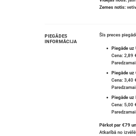
Vidējās notis:
jasm
Zemes notis:
vetiv
Šīs preces piegā
PIEGĀDES
INFORMĀCIJA
Piegāde uz
Cena: 2,89 
Paredzamais
Piegāde uz
Cena: 3,40 
Paredzamais
Piegāde uz
Cena: 5,00 
Paredzamais
Pērkot par €79 u
Atkarībā no izvēl