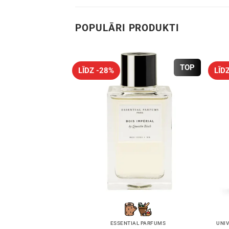
POPULĀRI PRODUKTI
TOP
LĪDZ -28%
LĪD
ESSENTIAL PARFUMS