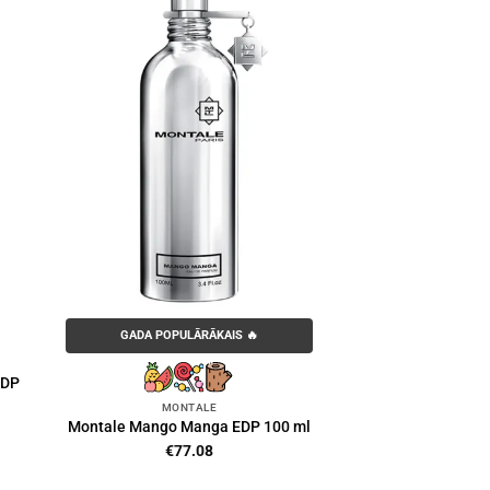
GADA POPULĀRĀKAIS 🔥
EDP
MONTALE
Montale Mango Manga EDP 100 ml
8
€
77.08
h
8