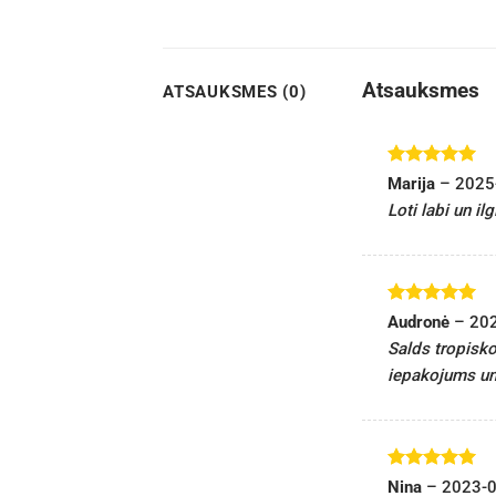
Atsauksmes
ATSAUKSMES (0)
Novērtēts
Marija
–
2025
ar
5
no 5
Loti labi un il
Novērtēts
Audronė
–
20
ar
5
no 5
Salds tropisko
iepakojums un 
Novērtēts
Nina
–
2023-0