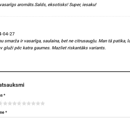
, vasarīgs aromāts.Salds, eksotisks! Super, iesaku!
4-04-27
smarža ir vasarīga, saulaina, bet ne citrusaugļu. Man tā patika, l
nav gluži pēc katra gaumes. Mazliet riskantāks variants.
 atsauksmi
ms
*
sme
*