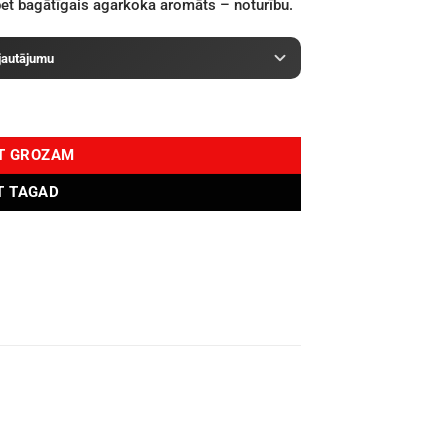
bet bagātīgais agarkoka aromāts – noturību.
 jautājumu
OT GROZAM
T TAGAD