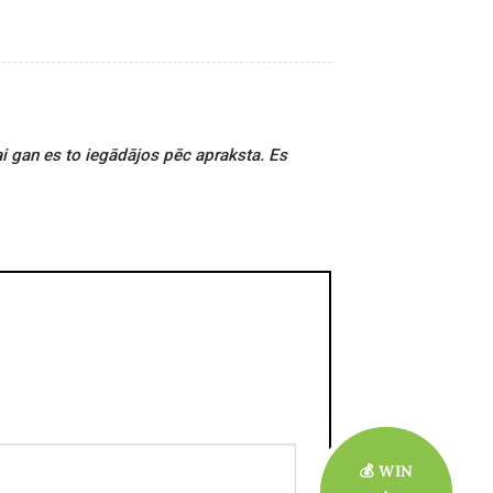
ai gan es to iegādājos pēc apraksta. Es
💰 WIN
💰 WIN