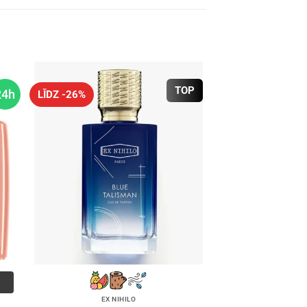
TOP
24h
LĪDZ -26%
EX NIHILO