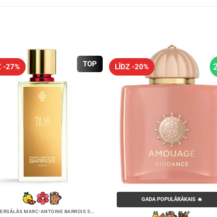
through
€40.18
TOP
Z -27%
LĪDZ -20%
GADA POPULĀRĀKAIS 🔥
UNIVERSĀLĀS MARC-ANTOINE BARROIS SMARŽAS