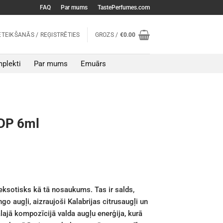
FAQ
Par mums
TastePerfumes.com
ETEIKŠANĀS / REĢISTRĒTIES
GROZS /
€
0.00
plekti
Par mums
Emuārs
DP 6ml
ksotisks kā tā nosaukums. Tas ir salds,
o augļi, aizraujoši Kalabrijas citrusaugļi un
ālajā kompozīcijā valda augļu enerģija, kurā