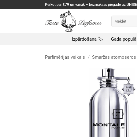
Skip
Pērkot par €79 un vairāk – bezmaksas piegāde uz UNI
to
content
Meklēt:
Izpārdošana 🏷️
Gada populā
Parfimērijas veikals
/
Smaržas atomoseros