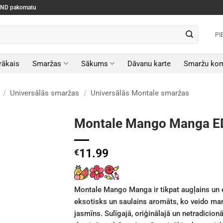
SEND pakomatu
PI
rākais
Smaržas
Sākums
Dāvanu karte
Smaržu kom
/
Universālās smaržas
/
Universālās Montale smaržas
Montale Mango Manga E
11.99
€
Montale Mango Manga ir tikpat augļains un e
eksotisks un saulains aromāts, ko veido mang
jasmīns. Sulīgajā, oriģinālajā un netradicion