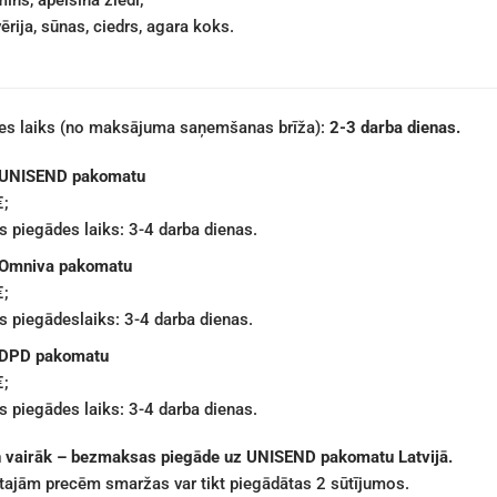
īns, apelsīna ziedi;
ērija, sūnas, ciedrs, agara koks.
des laiks (no maksājuma saņemšanas brīža):
2-3 darba dienas.
 UNISEND pakomatu
€;
 piegādes laiks: 3-4 darba dienas.
 Omniva pakomatu
€;
 piegādeslaiks: 3-4 darba dienas.
 DPD pakomatu
€;
 piegādes laiks: 3-4 darba dienas.
n vairāk – bezmaksas piegāde uz UNISEND pakomatu Latvijā.
ētajām precēm smaržas var tikt piegādātas 2 sūtījumos.