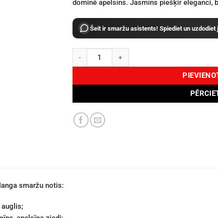
dominē apelsīns. Jasmīns piešķir eleganci, 
Šeit ir smaržu asistents! Spiediet un uzdodiet
Montale Mango Manga EDP 6ml daudzums
PIEVIEN
PĒRCIE
anga smaržu notis:
auglis;