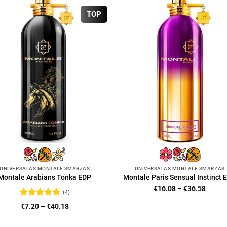
TOP
UNIVERSĀLĀS MONTALE SMARŽAS
UNIVERSĀLĀS MONTALE SMARŽAS
Montale Arabians Tonka EDP
Montale Paris Sensual Instinct 
Price
€
16.08
–
€
36.58
(4)
range:
Novērtēts
€16.0
Price
€
7.20
–
€
40.18
ar
4.75
no
throug
range:
5
€36.5
€7.20