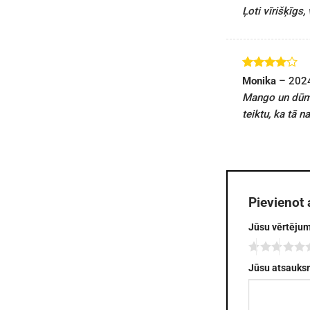
ar
5
no 5
Ļoti vīrišķīgs
Novērtēts
Monika
–
202
ar
4
no
Mango un dūmu 
5
teiktu, ka tā 
Pievienot
Jūsu vērtēju
Jūsu atsauk